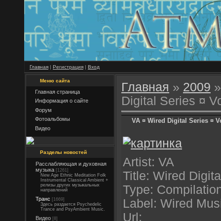
Главная
|
Регистрация
|
Вход
Меню сайта
Главная
»
2009
»
Главная страница
Digital Series ¤ V
Информация о сайте
Форум
Фотоальбомы
VA ¤ Wired Digital Series ¤ V
Видео
Разделы новостей
Artist: VA
Расслабляющая и духовная
музыка
[1261]
Title: Wired Digit
New Age Ethnic Meditation Folk
Instrumental Classical Ambient +
релизы других музыкальных
Type: Compilatio
направлений
Транс
[1669]
Label: Wired Mus
Здесь раздается Psychedelic
Trance and PsyAmbient Music.
Url:
Видео
[8]