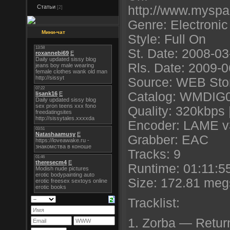
Статьи
http://www.myspa
[2]
Genre: Electronic
Мини-чат
Style: Full On
St. Date: 2008-03
Rls. Date: 2009-
Source: WEB Sto
Catalog: WMDIG
Quality: 320kbps 
Encoder: LAME v
Grabber: EAC
Tracks: 9
Runtime: 01:11:5
Size: 172.81 meg
Tracklist:
1. Zorba — Return