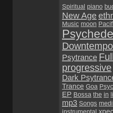
Spiritual
piano
bu
New Age
eth
Music
moon
Pacif
Psychede
Downtempo
Ful
Psytrance
progressive
Dark Psytranc
Trance
Goa
Psyc
EP
Bossa
the
in
l
mp3
Songs
medi
хре
instrumental