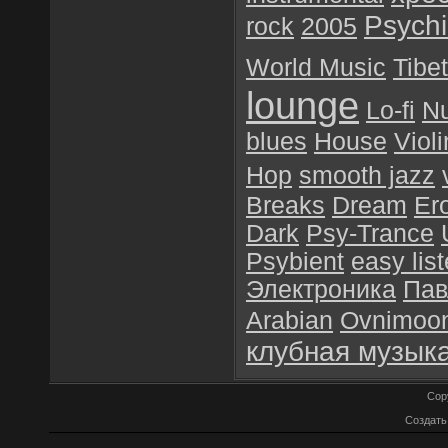
Psychil
rock
2005
World Music
Tibet
lounge
Lo-fi
N
blues
House
Violi
Hop
smooth jazz
Breaks
Dream
Er
Dark
Psy-Trance
Psybient
easy lis
Электроника
Пав
Arabian
Ovnimoo
клубная музык
Cop
Создат