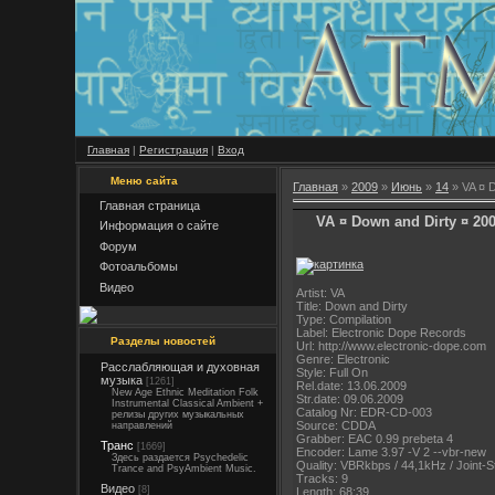
Главная
|
Регистрация
|
Вход
Меню сайта
Главная
»
2009
»
Июнь
»
14
» VA ¤ D
Главная страница
VA ¤ Down and Dirty ¤ 20
Информация о сайте
Форум
Фотоальбомы
Видео
Artist: VA
Title: Down and Dirty
Type: Compilation
Label: Electronic Dope Records
Разделы новостей
Url: http://www.electronic-dope.com
Genre: Electronic
Расслабляющая и духовная
Style: Full On
музыка
[1261]
Rel.date: 13.06.2009
New Age Ethnic Meditation Folk
Str.date: 09.06.2009
Instrumental Classical Ambient +
Catalog Nr: EDR-CD-003
релизы других музыкальных
Source: CDDA
направлений
Grabber: EAC 0.99 prebeta 4
Транс
[1669]
Encoder: Lame 3.97 -V 2 --vbr-new
Здесь раздается Psychedelic
Quality: VBRkbps / 44,1kHz / Joint-S
Trance and PsyAmbient Music.
Tracks: 9
Видео
[8]
Length: 68:39