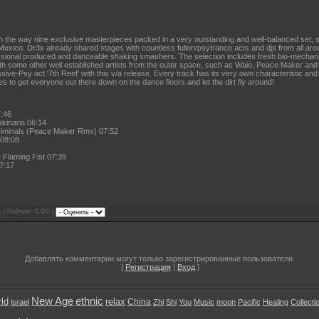
 the way nine exclusive masterpieces packed in a very outstanding and well-balanced set, se
exico. Dr3x already shared stages with countless fullon/psytrance acts and djs from all arou
essional produced and danceable shaking smashers. The selection includes fresh bio-mechani
 some other well established artists from the outer space, such as Waio, Peace Maker and 
ive-Psy act '7th Reef' with this v/a release. Every track has its very own characteristic and s
nes to get everyone out there down on the dance floors and let the dirt fly around!
7:46
kinaria 06:14
riminals (Peace Maker Rmx) 07:52
 08:08
 Flaming Fist 07:39
7:17
 | Рейтинг: 0.0/0 |
Добавлять комментарии могут только зарегистрированные пользователи.
[
Регистрация
|
Вход
]
New Age
ethnic
ld
relax
China
israel
Zhi
Shi
You
Music
moon
Pacific
Healing
Collecti