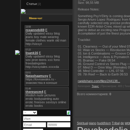
Size: 98,55 MB
Статьи
[2]
Release Notes:
Something Psy'n'Dirty is coming down
Мини-чат
Sergio Arturo Lopez Rodriguez from M
carefully selected only precise prof
known EDR-Artist-Crew, mixed up with
glad to debut an exciting new Progress
A compilation of just the finest psytu
Tracklist:
01. Clearness — Out of your Mind 0
02. Waio vs Stocks — Revolucion Ma
03. Ion & Combinations — Groove C
04. Intelligence — Ares & Prymatech
05. Brainiac — Fake 08:54
06. Ground Control vs Stereo Plug —
07. Mind D — Omn Way (Remake) 0
08. Mind Controller — LHL 07:56
09. 7th Reef — Back to Earth 06:53
rapidshare.com/files/244138...
Категория:
Транс
| Просмотров: 483 | Теги:
Всего комментариев:
0
wor
Spiritual
piano
buddhism
Tribal
de