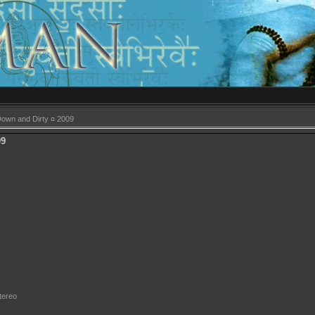
own and Dirty ¤ 2009
09
tereo