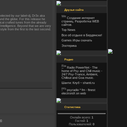
Друзья сайта
lected by our label-dj, Dr3x aka
Создание интернет
nd the globe. For this release he
страниц. Разроботка WEB
cal crafted tunes from the already
сайтов.
Intelligence. Beyond that we are very
tyle from the first to the last second.
Top News
Все об отдыхе в Бердянске!
Games Игры скачать
Эзотерика
Радио
Radio PowerNet - The
home of Psy and Chill music -
24/7 Psy-Trance, Ambient,
Chillout and Goa music.
Шанти: Клуб ~ shanti.ru
psyradio * fm - finest
electroniX on web
Статистика
Онлайн всего:
1
on
Гостей:
1
Пользователей:
0