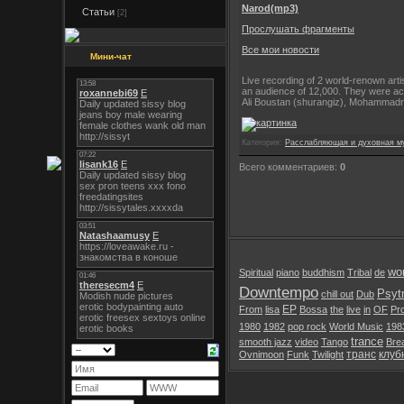
Narod(mp3)
Статьи
[2]
Прослушать фрагменты
Все мои новости
Мини-чат
Live recording of 2 world-renown art
an audience of 12,000. They were a
Ali Boustan (shurangiz), Mohammadr
Категория:
Расслабляющая и духовная м
Всего комментариев:
0
wor
Spiritual
piano
buddhism
Tribal
de
Downtempo
Psyt
chill out
Dub
EP
From
lisa
Bossa
the
live
in
OF
Pr
1980
1982
pop rock
World Music
198
trance
smooth jazz
video
Tango
Bre
транс
клуб
Ovnimoon
Funk
Twilight