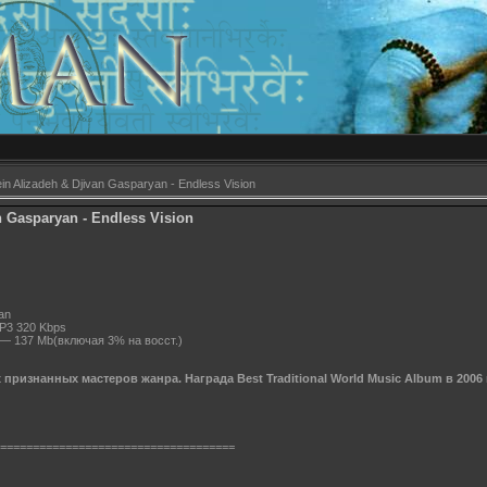
n Alizadeh & Djivan Gasparyan - Endless Vision
n Gasparyan - Endless Vision
an
P3 320 Kbps
— 137 Mb(включая 3% на восст.)
признанных мастеров жанра. Награда Best Traditional World Music Album в 2006 
====================================