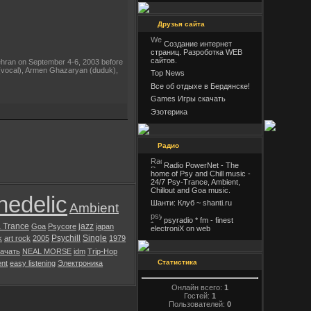
Друзья сайта
Создание интернет
страниц. Разроботка WEB
сайтов.
Tehran on September 4-6, 2003 before
(vocal), Armen Ghazaryan (duduk),
Top News
Все об отдыхе в Бердянске!
Games Игры скачать
Эзотерика
Радио
Radio PowerNet - The
home of Psy and Chill music -
24/7 Psy-Trance, Ambient,
Chillout and Goa music.
hedelic
Шанти: Клуб ~ shanti.ru
Ambient
psyradio * fm - finest
 Trance
jazz
Goa
Psycore
japan
electroniX on web
Psychill
Single
k
art rock
2005
1979
ачать
NEAL MORSE
idm
Trip-Hop
Статистика
ent
easy listening
Электроника
Онлайн всего:
1
Гостей:
1
Пользователей:
0