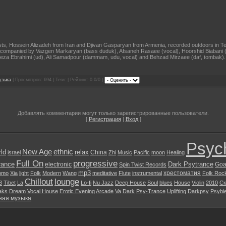
ists, Hossein Alizadeh from Iran and Djivan Gasparyan from Armenia, recorded outdoors in 
ccompanied by Vazgen Markaryan (bass duduk), Afsaneh Rasaee (vocal), Hoorshid Biabani 
eza Ebrahimi (ud), Ali Samadpour (dammam, udu, vocal) and Behzad Mirzaee (daf, tombak).
узыка
| Просмотров: 694 | Теги: | Рейтинг: 0.0/0 |
Добавлять комментарии могут только зарегистрированные пользователи.
[
Регистрация
|
Вход
]
Psyc
New Age
ethnic
ld
relax
China
israel
Zhi
Music
Pacific
moon
Healing
Full On
progressive
rance
Dark Psytrance
electronic
Goa
Spin Twist Records
mp3
хрестоматия
omo
Xia
light
Folk
Modern
Wang
meditative
Flute
instrumental
Folk Roc
Chillout
lounge
3
Tibet
La
Lo-fi
Nu Jazz
Deep House
Soul
blues
House
Violin
2010
Ск
aks
Dream
Vocal House
Erotic Evening
Arcade
Va
Dark
Psy-Trance
Uplifting
Darkpsy
Psybi
ная музыка