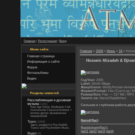
Главная
|
Регистрация
|
Вход
Меню сайта
Главная
»
2009
»
Июнь
»
16
» Hossei
Главная страница
Hossein Alizadeh & Djiva
Информация о сайте
Форум
Фотоальбомы
Видео
Год/Year:
2005
Label:
World Village
Жанр/Genre:
World,Persian-Armeni
Формат/Format:
Flac+Cue+Log / M
Разделы новостей
Размер/Size:
Flac — 317 Mb / MP3 
Залито на:
Narod,Rapidshare
Расслабляющая и духовная
музыка
[1261]
Сильная и глубокая работа двух 
New Age Ethnic Meditation Folk
Instrumental Classical Ambient +
релизы других музыкальных
направлений
Narod(flac)
Транс
[1669]
==============================
Здесь раздается Psychedelic
Rapidshare(flac):
Trance and PsyAmbient Music.
part1
part2
part3
part4
Видео
[8]