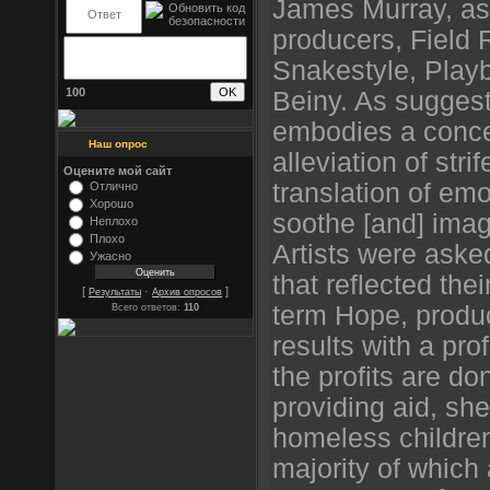
James Murray, as
producers, Field 
Snakestyle, Play
100
Beiny. As suggeste
embodies a concep
Наш опрос
alleviation of stri
Оцените мой сайт
translation of emo
Отлично
Хорошо
soothe [and] imag
Неплохо
Плохо
Artists were aske
Ужасно
that reflected thei
[
·
]
Результаты
Архив опросов
term Hope, produc
Всего ответов:
110
results with a pr
the profits are do
providing aid, she
homeless children
majority of which 