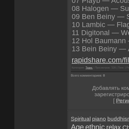
07 Playb — Acous
08 Halogen — Sun
09 Ben Beiny — S
10 Lambic — Fla
11 Digitonal — W
12 Hol Baumann 
13 Bein Beiny — 
rapidshare.com/fi
Категория:
Транс
| Просмотров: 526 | Теги: | Р
Всего комментариев:
0
Добавлять ко
зарегистрир
[
Реги
Spiritual
piano
buddhis
Age
ethnic
relax
Ch