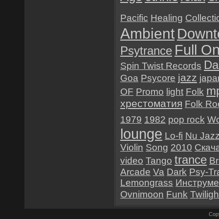
Pacific
Healing
Collecti
Ambient
Downt
Full O
Psytrance
Da
Spin Twist Records
jazz
Goa
Psycore
japa
m
OF
Promo
light
Folk
хрестоматия
Folk Ro
1979
1982
pop rock
Wo
lounge
Lo-fi
Nu Jaz
Violin
Song
2010
Скач
trance
video
Tango
B
Arcade
Va
Dark
Psy-Tr
Lemongrass
Инструме
Ovnimoon
Funk
Twiligh
Cop