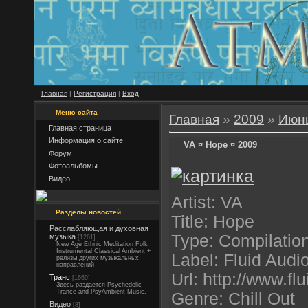
Главная
|
Регистрация
|
Вход
Меню сайта
Главная
»
2009
»
Июн
Главная страница
Информация о сайте
VA ¤ Hope ¤ 2009
Форум
Фотоальбомы
Видео
Artist: VA
Разделы новостей
Title: Hope
Расслабляющая и духовная
Type: Compilatio
музыка
[1261]
New Age Ethnic Meditation Folk
Instrumental Classical Ambient +
Label: Fluid Audi
релизы других музыкальных
направлений
Url: http://www.fl
Транс
[1669]
Здесь раздается Psychedelic
Trance and PsyAmbient Music.
Genre: Chill Out
Видео
[8]