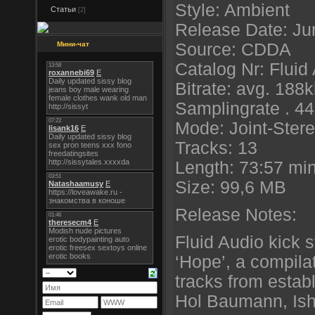
Style: Ambient
Статьи
[2]
Release Date: Ju
Мини-чат
Source: CDDA
Catalog Nr: Fluid
Bitrate: avg. 188
Samplingrate . 4
Mode: Joint-Ster
Tracks: 13
Length: 73:57 mi
Size: 99,6 MB
Release Notes:
Fluid Audio kick s
‘Hope’, a compila
tracks from establ
Hol Baumann, Ish