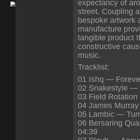
expectancy of aro
street. Coupling a
bespoke artwork 
manufacture prov
tangible product t
constructive cau
music.
Tracklist:
01 Ishq — Foreve
02 Snakestyle — 
03 Field Rotatio
04 James Murray
05 Lambic — Tur
06 Bersaring Qua
04:39