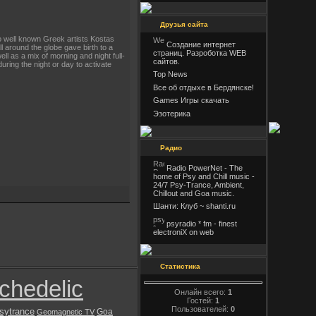
Друзья сайта
two well known Greek artists Kostas
Создание интернет
l around the globe gave birth to a
страниц. Разроботка WEB
l as a mix of morning and night full-
сайтов.
ring the night or day to activate
Top News
Все об отдыхе в Бердянске!
Games Игры скачать
Эзотерика
Радио
Radio PowerNet - The
home of Psy and Chill music -
24/7 Psy-Trance, Ambient,
Chillout and Goa music.
Шанти: Клуб ~ shanti.ru
psyradio * fm - finest
electroniX on web
Статистика
chedelic
Онлайн всего:
1
Гостей:
1
Пользователей:
0
sytrance
Goa
Geomagnetic TV