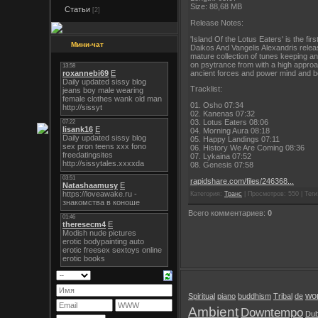
Size: 88,68 MB
Статьи
[2]
Release Notes:
'Island Of the Lotus Eaters' is the f
Мини-чат
Daikos And Vangelis Alexandris releas
mature collection of tunes keeping an
on psytrance from with a high approac
ancient forces and power mind and b
Tracklist:
01. Osho 07:34
02. Kanenas 07:32
03. Lotus Eaters 08:06
04. Morning Aura 08:18
05. Happy Landings 07:11
06. History We Are Coming 08:36
07. Lykaina 07:52
08. Genesis 07:58
rapidshare.com/files/246368...
Категория:
Транс
| Просмотров: 550 | Теги:
Всего комментариев:
0
wor
Spiritual
piano
buddhism
Tribal
de
Ambient
Downtempo
Du