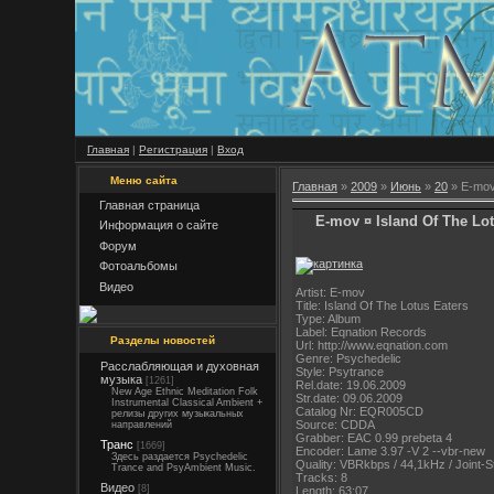
Главная
|
Регистрация
|
Вход
Меню сайта
Главная
»
2009
»
Июнь
»
20
» E-mov 
Главная страница
E-mov ¤ Island Of The Lot
Информация о сайте
Форум
Фотоальбомы
Видео
Artist: E-mov
Title: Island Of The Lotus Eaters
Type: Album
Label: Eqnation Records
Разделы новостей
Url: http://www.eqnation.com
Genre: Psychedelic
Расслабляющая и духовная
Style: Psytrance
музыка
[1261]
Rel.date: 19.06.2009
New Age Ethnic Meditation Folk
Str.date: 09.06.2009
Instrumental Classical Ambient +
Catalog Nr: EQR005CD
релизы других музыкальных
Source: CDDA
направлений
Grabber: EAC 0.99 prebeta 4
Транс
[1669]
Encoder: Lame 3.97 -V 2 --vbr-new
Здесь раздается Psychedelic
Quality: VBRkbps / 44,1kHz / Joint-S
Trance and PsyAmbient Music.
Tracks: 8
Видео
[8]
Length: 63:07