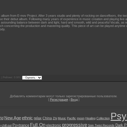
irst album from E-mov Project. After 3 years studio and plenty of rocking on dancefloors, the 
e their debut album. Following many years of experience in music creation and playing live al
 astounding balance between dark and light, hard and smooth, wild and peaceful Vocals, as wel
h concerning the production and mastering quality. This piece of art can be played anytime du
ody.
 | Рейтинг: 0.0/0 |
Добавлять комментарии могут только зарегистрированные пользователи.
[
Регистрация
|
Вход
]
Psy
New Age
ethnic
ld
relax
China
Zhi
Music
Pacific
moon
Healing
Collection
Full On
progressive
Psytrance
Dark P
electronic
b
chill out
Spin Twist Records