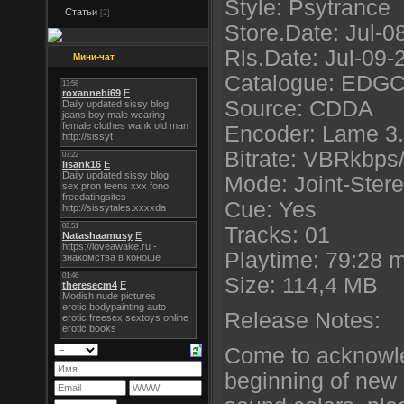
Style: Psytrance
Статьи
[2]
Store.Date: Jul-0
Rls.Date: Jul-09-
Мини-чат
Catalogue: EDG
Source: CDDA
Encoder: Lame 3
Bitrate: VBRkbps
Mode: Joint-Ster
Cue: Yes
Tracks: 01
Playtime: 79:28 
Size: 114,4 MB
Release Notes:
Come to acknowle
beginning of new 