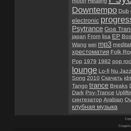
moon
Healing
Downtempo
Dub
progres
electronic
Psytrance
Goa Tran
EP
japan
From
lisa
Bo
mp3
Wang
wei
meditat
хрестоматия
Folk Ro
Pop
1979
1982
pop ro
lounge
Lo-fi
Nu Jaz
Song
2010
Скачать
id
trance
Tango
Breaks
Dark
Psy-Trance
Uplift
синтезатор
Arabian
O
клубная музыка
Cop
Создат