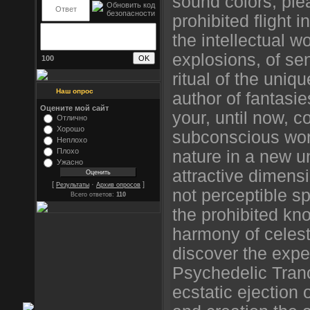
sound colors, ple
prohibited flight 
the intellectual wo
explosions, of se
100
ritual of the uniq
Наш опрос
author of fantasi
Оцените мой сайт
your, until now, c
Отлично
Хорошо
subconscious worl
Неплохо
Плохо
nature in a new u
Ужасно
attractive dimensi
[
·
]
Результаты
Архив опросов
not perceptible sp
Всего ответов:
110
the prohibited kn
harmony of celest
discover the expe
Psychedelic Tranc
ecstatic ejection 