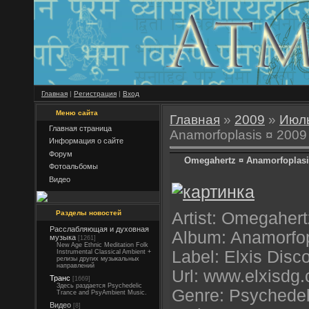
Главная
|
Регистрация
|
Вход
Меню сайта
Главная
»
2009
»
Июл
Главная страница
Anamorfoplasis ¤ 2009
Информация о сайте
Форум
Omegahertz ¤ Anamorfoplasi
Фотоальбомы
Видео
Разделы новостей
Artist: Omegahert
Расслабляющая и духовная
Album: Anamorfop
музыка
[1261]
New Age Ethnic Meditation Folk
Label: Elxis Disc
Instrumental Classical Ambient +
релизы других музыкальных
направлений
Url: www.elxisdg
Транс
[1669]
Здесь раздается Psychedelic
Genre: Psychedel
Trance and PsyAmbient Music.
Видео
[8]