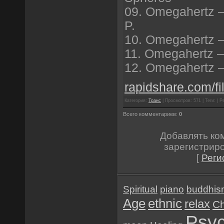
09. Omegahertz —
P.
10. Omegahertz —
11. Omegahertz —
12. Omegahertz —
rapidshare.com/fi
Категория:
Транс
| Просмотров: 571 | Теги: | Р
Всего комментариев:
0
Добавлять ко
зарегистрир
[
Реги
Spiritual
piano
buddhis
Age
ethnic
relax
Ch
Psyc