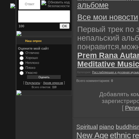
альбоме
Все мои новости
100
Первый трек по 
непальский аль
Наш опрос
понравится,можн
Оцените мой сайт
Отлично
Prem Rana Autar
Хорошо
Meditative Music
Неплохо
Плохо
Ужасно
Категория:
Расслабляющая и духовная музык
Всего комментариев:
0
[
·
]
Результаты
Архив опросов
Всего ответов:
110
Добавлять ко
зарегистрир
[
Реги
Spiritual
piano
buddhis
New Age
ethnic
re