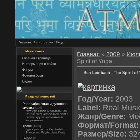
Главная
|
Регистрация
|
Вход
Меню сайта
Главная
»
2009
»
Июл
Главная страница
Spirit of Yoga
Информация о сайте
Форум
Ben Leinbach - The Spirit of
Фотоальбомы
Видео
Разделы новостей
Год/Year:
2003
Расслабляющая и духовная
Label:
Real Musi
музыка
[1261]
New Age Ethnic Meditation Folk
Жанр/Genre:
Med
Instrumental Classical Ambient +
релизы других музыкальных
направлений
Формат/Format:
Транс
[1669]
Здесь раздается Psychedelic
Размер/Size:
324
Trance and PsyAmbient Music.
Видео
[8]