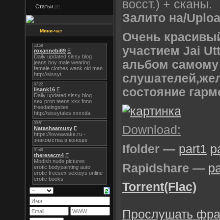
восст.) + сканы.
Статьи
[2]
Залито на/Uploa
Мини-чат
Очень красивый
участием Jai Ut
альбом самому
слушателей,же
состояние гарм
Download:
Ifolder —
part1
p
Rapidshare —
pa
Torrent(Flac)
Прослушать фра