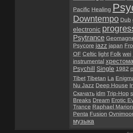
Psy
Pacific
Healing
Downtempo
Dub
progres
electronic
Psytrance
Geomagne
jazz
Psycore
japan
Fr
OF
Celtic
light
Folk
wei
хрестом
instrumental
Psychill
Single
1982
Tibet
Tibetan
La
Enigma
Nu Jazz
Deep House
I
Скачать
idm
Trip-Hop
Breaks
Dream
Erotic E
Trance
Raphael Mario
Penta
Fusion
Ovnimoo
музыка