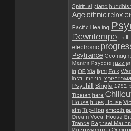
Spiritual
piano
buddhis
Age
ethnic
relax
Ch
Psy
Pacific
Healing
Downtempo
chill
progres
electronic
Psytrance
Geomagne
jazz
Mantra
Psycore
j
in
OF
Xia
light
Folk
Wa
хрестом
instrumental
Psychill
Single
1982
Chillou
Tibetan
here
House
blues
House
Vio
idm
Trip-Hop
smooth ja
Dream
Vocal House
Er
Trance
Raphael Mario
Инструментал
Электр