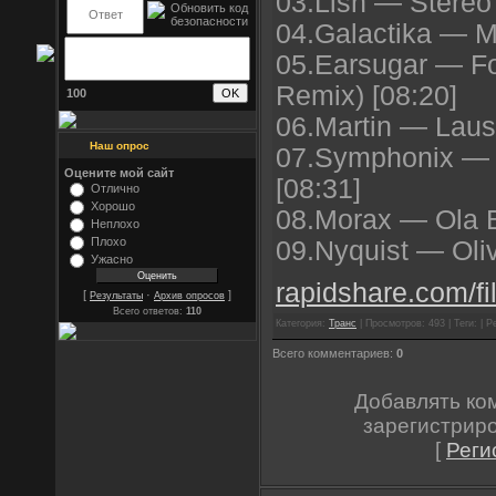
03.Lish — Stereo 
04.Galactika — Mo
05.Earsugar — F
Remix) [08:20]
100
06.Martin — Lausc
Наш опрос
07.Symphonix —
Оцените мой сайт
[08:31]
Отлично
Хорошо
08.Morax — Ola 
Неплохо
Плохо
09.Nyquist — Oliv
Ужасно
rapidshare.com/fi
[
·
]
Результаты
Архив опросов
Всего ответов:
110
Категория:
Транс
| Просмотров: 493 | Теги: | Р
Всего комментариев:
0
Добавлять ко
зарегистрир
[
Реги