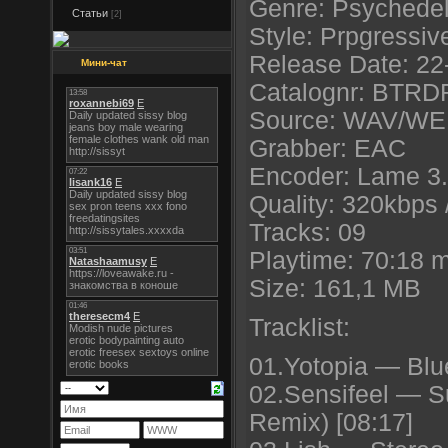
Genre: Psychedel
Статьи
[2]
Style: Prpgressiv
Release Date: 22
Мини-чат
Catalognr: BTRD
Source: WAV/W
Grabber: EAC
Encoder: Lame 3
Quality: 320kbps 
Tracks: 09
Playtime: 70:18 
Size: 161,1 MB
Tracklist:
01.Yotopia — Blu
02.Sensifeel — 
Remix) [08:17]