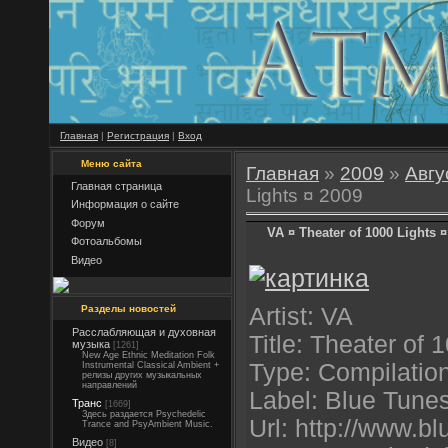
Главная
|
Регистрация
|
Вход
Меню сайта
Главная
»
2009
»
Авгу
Главная страница
Lights ¤ 2009
Информация о сайте
Форум
VA ¤ Theater of 1000 Lights ¤
Фотоальбомы
Видео
Разделы новостей
Artist: VA
Расслабляющая и духовная
Title: Theater of 
музыка
[1261]
New Age Ethnic Meditation Folk
Type: Compilatio
Instrumental Classical Ambient +
релизы других музыкальных
направлений
Label: Blue Tune
Транс
[1669]
Здесь раздается Psychedelic
Url: http://www.b
Trance and PsyAmbient Music.
Видео
[8]