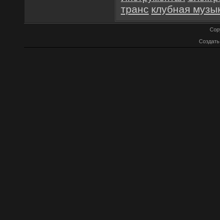
транс
клубная музы
Cop
Создат