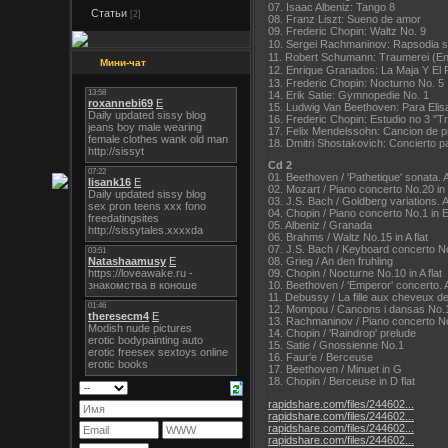
07. Isaac Albeniz: Tango 8
Статьи
[2]
08. Franz Liszt: Sueno de amor
09. Frederic Chopin: Waltz No. 9
10. Sergei Rachmaninov: Rapsodia s
11. Robert Schumann: Traumerei (E
Мини-чат
12. Enrique Granados: La Maja Y El 
13. Frederic Chopin: Nocturno No. 5
14. Erik Satie: Gymnopedie No. 1
15. Ludwig Van Beethoven: Para Elis
16. Frederic Chopin: Estudio no 3 "T
17. Felix Mendelssohn: Cancion de 
18. Dmitri Shostakovich: Concierto p
Cd 2
01. Beethoven / 'Pathetique' sonata. 
02. Mozart / Piano concerto No.20 i
03. J.S. Bach / Goldberg variations. A
04. Chopin / Piano concerto No.1 in
05. Albeniz / Granada
06. Brahms / Waltz No.15 in A flat
07. J.S. Bach / Keyboard concerto No
08. Grieg / An den fruhling
09. Chopin / Nocturne No.10 in A flat
10. Beethoven / 'Emperor' concerto.
11. Debussy / La fille aux cheveux de 
12. Mompou / Cancons i dansas No.
13. Rachmaninov / Piano concerto No
14. Chopin / 'Raindrop' prelude
15. Satie / Gnossienne No.1
16. Faur'e / Berceuse
17. Beethoven / Minuet in G
18. Chopin / Berceuse in D flat
rapidshare.com/files/244602...
rapidshare.com/files/244602...
rapidshare.com/files/244602...
rapidshare.com/files/244602...