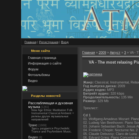
Главная
|
Регистрация
|
Вход
Меню сайта
Главная
»
2009
»
Август
»
3
» VA - T
Главная страница
VA - The most relaxing Pia
Информация о сайте
Форум
Фотоальбомы
Видео
Жанр:
Classical, Instrumental, Relax
Год выпуска диска:
2009
Аудио кодек:
MP3
Битрейт аудио:
320 kbps
Разделы новостей
Продолжительность:
135 Min
Размер:
329 Mb
Расслабляющая и духовная
музыка
[1261]
Треклист:
New Age Ethnic Meditation Folk
Instrumental Classical Ambient +
Cd 1
релизы других музыкальных
01. Wolfgang Amadeus Mozart: Piano
направлений
02. Ludwig Van Beethoven: Piano So
Транс
[1669]
03. Johann Sebastian Bach: Jesus A
Здесь раздается Psychedelic
04. Frederic Chopin: Nocturne No. 2
Trance and PsyAmbient Music.
05. Claude Debussy: Claro de Luna
Видео
06. Edvard Grieg: Piano Concerto in 
[8]