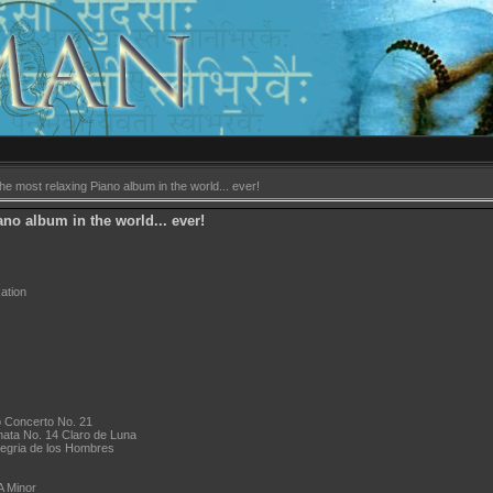
he most relaxing Piano album in the world... ever!
no album in the world... ever!
ation
 Concerto No. 21
nata No. 14 Claro de Luna
legria de los Hombres
A Minor