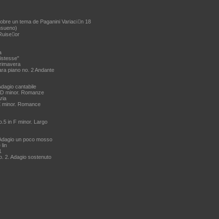
obre un tema de Paganini Variaciَn 18
nsueno)
Ruiseٌor
a
ristesse"
primavera
ara piano no. 2 Andante
Adagio cantabile
n D minor. Romanze
ria
 E minor. Romance
.5 in F minor. Largo
 Adagio un poco mosso
lin
1
. 2. Adagio sostenuto