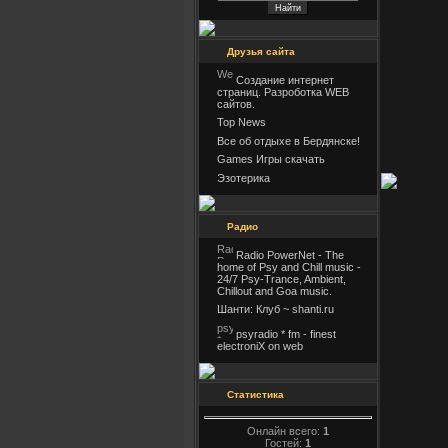
Друзья сайта
Создание интернет
страниц. Разроботка WEB
сайтов.
Top News
Все об отдыхе в Бердянске!
Games Игры скачать
Эзотерика
Радио
Radio PowerNet - The
home of Psy and Chill music -
24/7 Psy-Trance, Ambient,
Chillout and Goa music.
Шанти: Клуб ~ shanti.ru
psyradio * fm - finest
electroniX on web
Статистика
Онлайн всего:
1
Гостей:
1