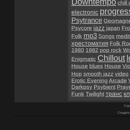
Downtempo
chill
progres
electronic
Psytrance
Geomagne
jazz
Psycore
japan
Fr
mp3
Folk
Songs
medit
хрестоматия
Folk Ro
1980
1982
pop rock
Wo
Chillout
Enigmatic
House
blues
House
Vio
Hop
smooth jazz
video
Erotic Evening
Arcade
Darkpsy
Psybient
Pray
транс
к
Funk
Twilight
Cop
Создат