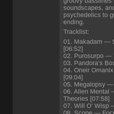
groovy basslines
soundscapes, and
psychedelics to g
ending.
Tracklist:
01. Makadam — Si
[06:52]
02. Purosurpo — T
03. Pandora's Bo
04. Oneir Omanix
[09:04]
05. Megalopsy — 
06. Alien Mental 
Theories [07:58]
07. Will O' Wisp
08. Scope — Focu