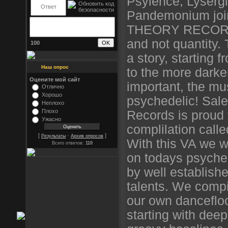
Psylence, Lyserg
Pandemonium join
THEORY RECORDS.
and not quantity. 
100
a story, starting 
Наш опрос
to the more darke
Оцените мой сайт
important, the mu
Отлично
Хорошо
psychedelic! Sale
Неплохо
Плохо
Records is proud t
Ужасно
complilation call
[
·
]
Результаты
Архив опросов
With this VA we w
Всего ответов:
110
on todays psyche
by well establish
talents. We compi
our own dancefloo
starting with deep