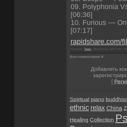
09. Polyphonia V
[06:36]
10. Furious — On
[07:17]
rapidshare.com/fi
Категория:
Транс
| Просмотров: 599 | Теги: | Р
Всего комментариев:
0
Добавлять ко
зарегистрир
[
Реги
Spiritual
piano
buddhis
ethnic
relax
China
Z
Ps
Healing
Collection