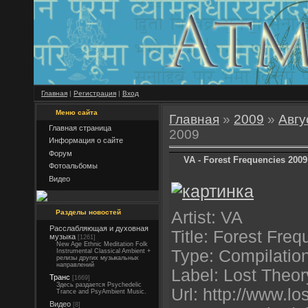
Главная
|
Регистрация
|
Вход
Меню сайта
Главная
»
2009
»
Авгу
Главная страница
2009
Информация о сайте
Форум
VA - Forest Frequencies 2009
Фотоальбомы
Видео
Разделы новостей
Artist: VA
Расслабляющая и духовная
Title: Forest Fre
музыка
[1261]
New Age Ethnic Meditation Folk
Type: Compilatio
Instrumental Classical Ambient +
релизы других музыкальных
направлений
Label: Lost Theo
Транс
[1669]
Здесь раздается Psychedelic
Url: http://www.l
Trance and PsyAmbient Music.
Видео
[8]