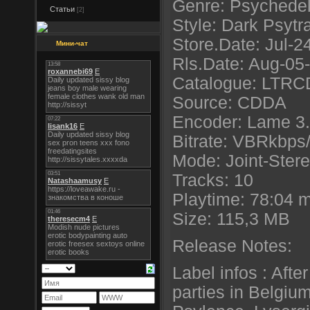
Genre: Psychedel
Статьи
[2]
Style: Dark Psytr
Store.Date: Jul-2
Мини-чат
Rls.Date: Aug-05
Catalogue: LTRC
Source: CDDA
Encoder: Lame 3
Bitrate: VBRkbps
Mode: Joint-Ster
Tracks: 10
Playtime: 78:04 
Size: 115,3 MB
Release Notes:
Label infos : Afte
parties in Belgium