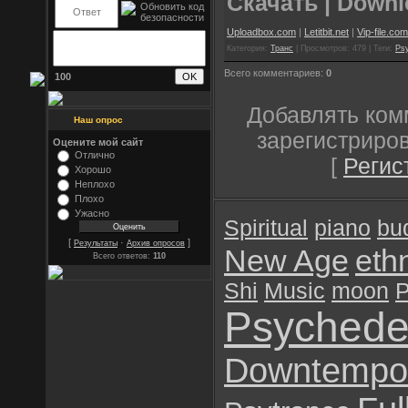
Скачать | Downl
Uploadbox.com
|
Letitbit.net
|
Vip-file.com
Категория:
Транс
| Просмотров: 479 | Теги:
Psy
Всего комментариев:
0
100
Добавлять ком
Наш опрос
зарегистриро
Оцените мой сайт
Отлично
[
Регис
Хорошо
Неплохо
Плохо
Ужасно
Spiritual
piano
bu
[
·
]
Результаты
Архив опросов
New Age
eth
Всего ответов:
110
Shi
Music
moon
P
Psychede
Downtempo