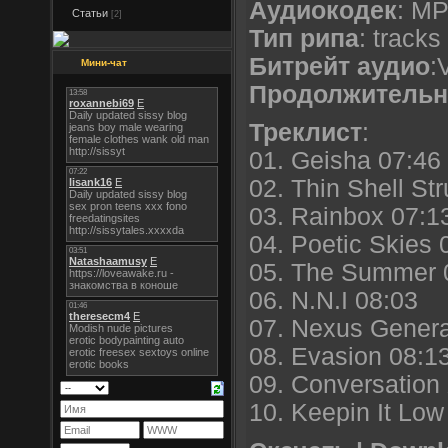
Аудиокодек
: M
Статьи
[2]
Тип рипа
: tracks
Битрейт аудио
:
Мини-чат
Продолжительн
Треклист
:
01. Geisha 07:46
02. Thin Shell St
03. Rainbox 07:1
04. Poetic Skies 
05. The Summer 
06. N.N.I 08:03
07. Nexus Genera
08. Evasion 08:1
09. Conversation
10. Keepin It Low