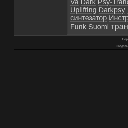
Va
Dark
Psy-Tran
Uplifting
Darkpsy
синтезатор
Инст
тран
Funk
Suomi
Cop
Создат