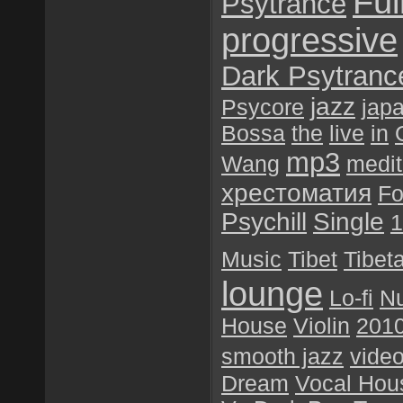
Ful
Psytrance
progressive
Dark Psytranc
jazz
Psycore
jap
Bossa
the
live
in
mp3
Wang
medit
хрестоматия
Fo
Psychill
Single
1
Music
Tibet
Tibet
lounge
Lo-fi
N
House
Violin
201
smooth jazz
vide
Dream
Vocal Hou