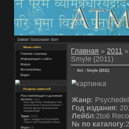
Главная
|
Регистрация
|
Вход
Меню сайта
Главная
»
2011
»
Главная страница
Smyle (2011)
Информация о сайте
Форум
Фотоальбомы
Airi - Smyle (2011)
Видео
Разделы новостей
Расслабляющая и духовная
Жанр
: Psychedel
музыка
[1261]
New Age Ethnic Meditation Folk
Instrumental Classical Ambient +
Год издания
: 20
релизы других музыкальных
направлений
Лейбл
:2to6 Reco
Транс
[1669]
Здесь раздается Psychedelic
№ по каталогу
:
Trance and PsyAmbient Music.
Видео
[8]