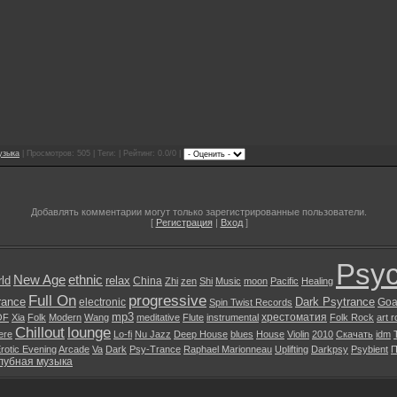
узыка
| Просмотров: 505 | Теги: | Рейтинг: 0.0/0 |
Добавлять комментарии могут только зарегистрированные пользователи.
[
Регистрация
|
Вход
]
Psyc
New Age
ethnic
ld
relax
China
Zhi
zen
Shi
Music
moon
Pacific
Healing
Full On
progressive
rance
Dark Psytrance
electronic
Goa
Spin Twist Records
mp3
хрестоматия
OF
Xia
Folk
Modern
Wang
meditative
Flute
instrumental
Folk Rock
art 
Chillout
lounge
ere
Lo-fi
Nu Jazz
Deep House
blues
House
Violin
2010
Скачать
idm
rotic Evening
Arcade
Va
Dark
Psy-Trance
Raphael Marionneau
Uplifting
Darkpsy
Psybient
П
лубная музыка