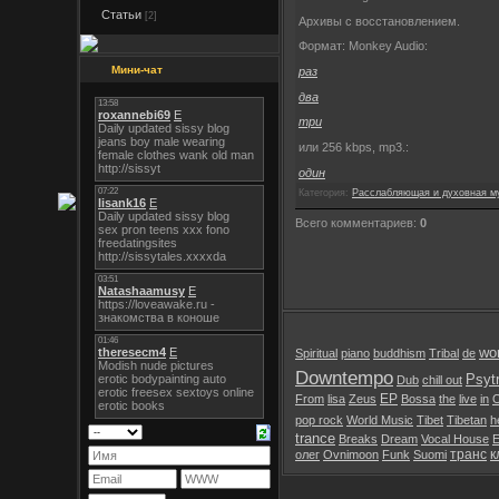
Статьи
[2]
Архивы с восстановлением.
Формат: Monkey Audio:
Мини-чат
раз
два
три
или 256 kbps, mp3.:
один
Категория:
Расслабляющая и духовная м
Всего комментариев:
0
wor
Spiritual
piano
buddhism
Tribal
de
Downtempo
Psyt
Dub
chill out
EP
From
lisa
Zeus
Bossa
the
live
in
pop rock
World Music
Tibet
Tibetan
h
trance
Breaks
Dream
Vocal House
E
транс
к
олег
Ovnimoon
Funk
Suomi