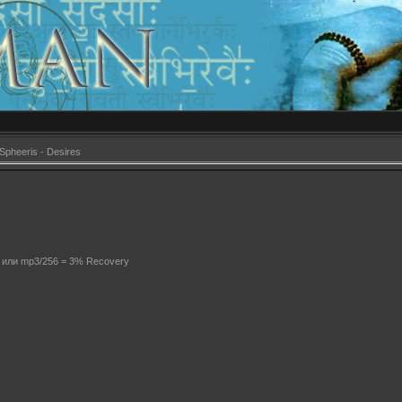
Spheeris - Desires
 или mp3/256 = 3% Recovery