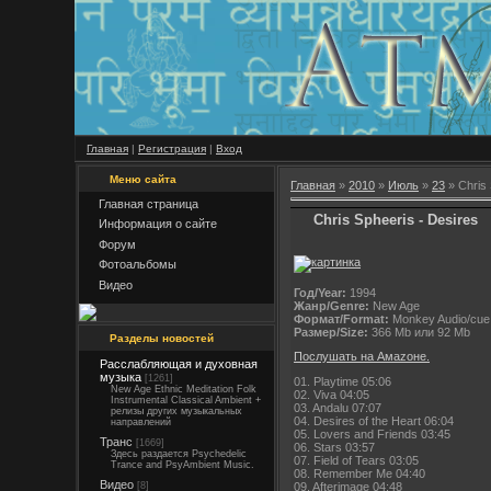
Главная
|
Регистрация
|
Вход
Меню сайта
Главная
»
2010
»
Июль
»
23
» Chris 
Главная страница
Chris Spheeris - Desires
Информация о сайте
Форум
Фотоальбомы
Видео
Год/Year:
1994
Жанр/Genre:
New Age
Формат/Format:
Monkey Audio/cue
Размер/Size:
366 Mb или 92 Mb
Разделы новостей
Послушать на Амаzоне.
Расслабляющая и духовная
музыка
[1261]
01. Playtime 05:06
New Age Ethnic Meditation Folk
02. Viva 04:05
Instrumental Classical Ambient +
03. Andalu 07:07
релизы других музыкальных
04. Desires of the Heart 06:04
направлений
05. Lovers and Friends 03:45
Транс
[1669]
06. Stars 03:57
Здесь раздается Psychedelic
07. Field of Tears 03:05
Trance and PsyAmbient Music.
08. Remember Me 04:40
Видео
09. Afterimage 04:48
[8]