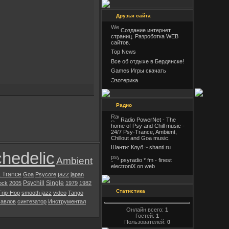
Друзья сайта
Создание интернет
страниц. Разроботка WEB
сайтов.
Top News
Все об отдыхе в Бердянске!
Games Игры скачать
Эзотерика
Радио
Radio PowerNet - The
home of Psy and Chill music -
24/7 Psy-Trance, Ambient,
Chillout and Goa music.
Шанти: Клуб ~ shanti.ru
hedelic
Ambient
psyradio * fm - finest
electroniX on web
 Trance
jazz
Goa
Psycore
japan
Psychill
Single
rock
2005
1979
1982
Статистика
Trip-Hop
smooth jazz
video
Tango
авлов
синтезатор
Инструментал
Онлайн всего:
1
Гостей:
1
Пользователей:
0