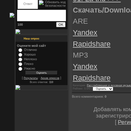
Скачать/Downlo
ARE
100
Yandex
Наш опрос
Rapidshare
Оцените мой сайт
Отлично
MP3
Хорошо
Неплохо
Плохо
Yandex
Ужасно
Rapidshare
[
·
]
Результаты
Архив опросов
Всего ответов:
110
Категория:
Расслабляющая и духовная музык
Рейтинг: 0.0/0 |
Всего комментариев:
0
Добавлять ко
зарегистрир
[
Реги