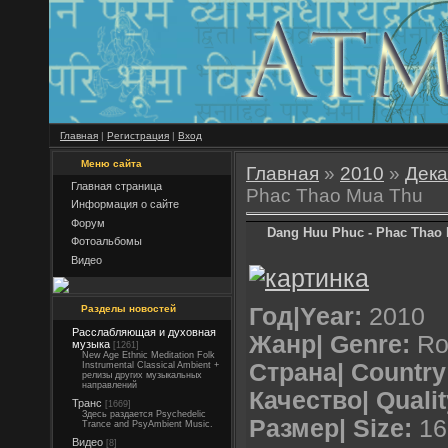
Главная
|
Регистрация
|
Вход
Меню сайта
Главная
»
2010
»
Дека
Главная страница
Phac Thao Mua Thu
Информация о сайте
Форум
Dang Huu Phuc - Phac Thao
Фотоальбомы
Видео
Разделы новостей
Год|Year:
2010
Расслабляющая и духовная
Жанр| Genre:
Ro
музыка
[1261]
New Age Ethnic Meditation Folk
Страна| Country
Instrumental Classical Ambient +
релизы других музыкальных
направлений
Качество| Qualit
Транс
[1669]
Здесь раздается Psychedelic
Размер| Size:
16
Trance and PsyAmbient Music.
Видео
[8]