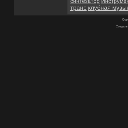
синтезатор
Инструме
транс
клубная музы
Cop
Создат