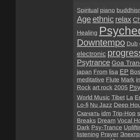
Spiritual
piano
buddhis
Age
ethnic
relax
Ch
Psyched
Healing
Downtempo
Dub
progres
electronic
Psytrance
Goa Tran
EP
japan
From
lisa
Bo
meditative
Flute
Mark
i
Psy
Rock
art rock
2005
World Music
Tibet
La
E
Lo-fi
Nu Jazz
Deep Ho
Скачать
idm
Trip-Hop
Breaks
Dream
Vocal H
Dark
Psy-Trance
Uplift
listening
Prayer
Электр