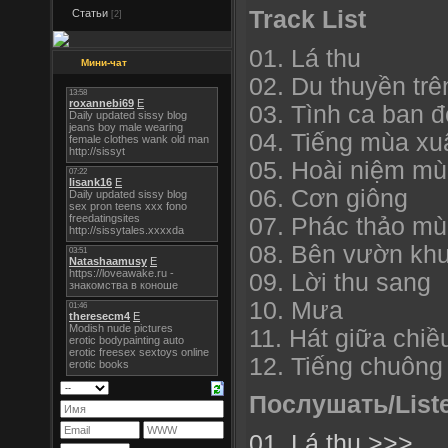
Track List
Статьи
[2]
01. Lá thu
Мини-чат
02. Du thuyền trê
03. Tình ca ban 
04. Tiếng mùa xu
05. Hoài niệm mù
06. Cơn giông
07. Phác thảo mù
08. Bên vườn kh
09. Lời thu sang
10. Mưa
11. Hát giữa chi
12. Tiếng chuông
Послушать/List
01. Lá thu >>>