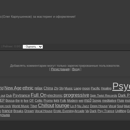
ec(Олег Карпушенков) за мастеринг и оформление!
 | Рейтинг: 0.0/0 |
Добавлять комментарии могут только зарегистрированные пользователи.
[
Регистрация
|
Вход
]
Psy
New Age
ethnic
ld
relax
China
Zhi
Shi
Music
Liang
moon
Pacific
Healing
Full On
progressive
Psytrance
Dark P
electronic
l out
Dub
Spin Twist Records
mp3
EP
Bossa
the
in
live
OF
Celtic
Promo
light
Folk
Modern
wei
Songs
meditative
Flute
ins
Chillout
lounge
pop rock
World Music
Tibet
Lo-fi
Nu Jazz
Deep House
Vocal
Soul
blue
trance
o
Breaks
Dream
Vocal House
Erotic Evening
Arcade
Va
Dark
Psy-Trance
Uplifting
D
музыка