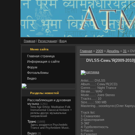
Главная
|
Регистрация
|
Вход
Меню сайта
Главная
»
2009
»
Декабрь
»
31
» DV
Главная страница
DVLSS-Семь'Я(2009-2010
Информация о сайте
Форум
Фотоальбомы
Видео
Artist.....: DVLSS
Album......: Семь'Я(2CD)
Genre......: Night Trance
Bitrate....: WAV
Разделы новостей
Mode.......: Joint-Stereo
Tracks.....: 10
Расслабляющая и духовная
Size.......: 590 MB
музыка
[1261]
Mastering...:oooeloyrec(Олег Карп
New Age Ethnic Meditation Folk
Instrumental Classical Ambient +
Track list:
релизы других музыкальных
1-Скакалово
направлений
2-Шокотерапия
Транс
[1669]
3-ЭКГ
Здесь раздается Psychedelic
4-Турболентность
Trance and PsyAmbient Music.
5-Насос
Видео
[8]
6-Скандал