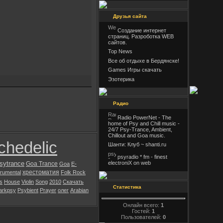
Друзья сайта
Создание интернет
страниц. Разроботка WEB
сайтов.
Top News
Все об отдыхе в Бердянске!
Games Игры скачать
Эзотерика
Радио
Radio PowerNet - The
home of Psy and Chill music -
24/7 Psy-Trance, Ambient,
Chillout and Goa music.
chedelic
Шанти: Клуб ~ shanti.ru
psyradio * fm - finest
electroniX on web
sytrance
Goa Trance
Goa
E-
хрестоматия
trumental
Folk Rock
s
House
Violin
Song
2010
Скачать
Статистика
arkpsy
Psybient
Prayer
олег
Arabian
Онлайн всего:
1
Гостей:
1
Пользователей:
0