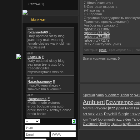
7-Шпионские игры
Статьи
[2]
8-Световая скорость
9-Пара па па
10-Караван
Огромная благодарность oooeloyr
Мини-чат
Приятного прослушивания:)
Альбом на 7 дисках :)
rghost.ru/771007
rghost.ru/771026
rghost.ru/771058
rghost.ru/771142
Всех с наступающем!:)
Категория:
Транс
| Просмотров: 517 | Теги:
Всего комментариев:
0
wor
Spiritual
piano
buddhism
Tribal
de
Ambient
Downtempo
chil
jazz
Mantra
Psycore
japan
From
lisa
Psychill
Single
art rock
2005
1982
idm
Trip-Hop
smooth jazz
video
Tang
транс
клубная 
Ovnimoon
Twilight