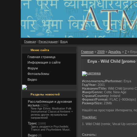
Главная
|
Регистрация
|
Вход
Меню сайта
Главная
»
2009
»
Декабрь
»
7
» Enya
Главная страница
Enya - Wild Child [promo
Информация о сайте
Форум
Фотоальбомы
Видео
Исполнитель/Performer:
Enya
Год/Year:
2001
Название/Title:
Wild Child [promo 
Жанр/Genre:
Celtic New Age
Разделы новостей
Страна/Country:
Ireland
Формат/Format:
FLAC (~900kbps)
Расслабляющая и духовная
Размер/Size:
23Mb
музыка
[1261]
New Age Ethnic Meditation Folk
Нашёл на просторах Интернета, по
Instrumental Classical Ambient +
релизы других музыкальных
Tracklist:
направлений
Транс
[1669]
1. Wild Child (remix; Vocal Up versio
Здесь раздается Psychedelic
Trance and PsyAmbient Music.
Скачать:
Видео
[8]