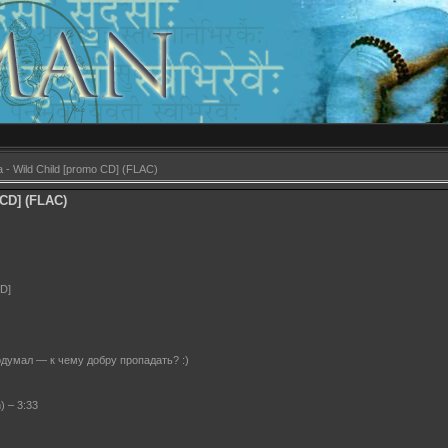
 - Wild Child [promo CD] (FLAC)
 CD] (FLAC)
CD]
думал — к чему добру пропадать? :)
n) – 3:33