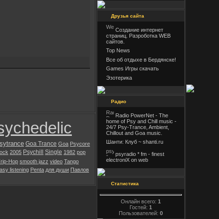
Друзья сайта
Создание интернет
страниц. Разроботка WEB
сайтов.
Top News
Все об отдыхе в Бердянске!
Games Игры скачать
Эзотерика
Радио
Radio PowerNet - The
home of Psy and Chill music -
sychedelic
24/7 Psy-Trance, Ambient,
Chillout and Goa music.
Шанти: Клуб ~ shanti.ru
sytrance
Goa Trance
Goa
Psycore
Psychill
Single
rock
2005
1982
pop
psyradio * fm - finest
electroniX on web
rip-Hop
smooth jazz
video
Tango
asy listening
Penta
для души
Павлов
Статистика
Онлайн всего:
1
Гостей:
1
Пользователей:
0