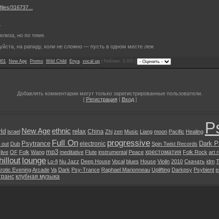
iles/316737...
.
елиза, но по теме.
луйста, на рапиду, коли не сложно — пусть в одном месте леж
001
,
New Age
,
Promo
,
Wild Child
,
Enya
,
vocal up
| Рейтинг: 0.0/0 |
Добавлять комментарии могут только зарегистрированные пользователи.
[
Регистрация
|
Вход
]
P
New Age
ethnic
ld
relax
China
israel
Zhi
zen
Music
Liang
moon
Pacific
Healing
Full On
progressive
Psytrance
Dark P
electronic
l out
Dub
Spin Twist Records
mp3
хрестоматия
live
OF
Folk
Wang
meditative
Flute
instrumental
Peace
Folk Rock
art 
illout
lounge
Lo-fi
Nu Jazz
Deep House
Vocal
blues
House
Violin
2010
Скачать
idm
T
rotic Evening
Arcade
Va
Dark
Psy-Trance
Raphael Marionneau
Uplifting
Darkpsy
Psybient
e
транс
клубная музыка