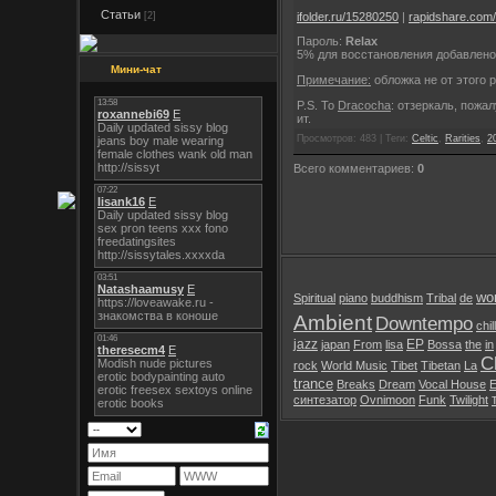
Статьи
ifolder.ru/15280250
|
rapidshare.com/f
[2]
Пароль:
Relax
5% для восстановления добавлено
Мини-чат
Примечание:
обложка не от этого р
P.S. To
Dracocha
: отзеркаль, пожа
ит.
Просмотров: 483 | Теги:
Celtic
,
Rarities
,
2
Всего комментариев:
0
wor
Spiritual
piano
buddhism
Tribal
de
Ambient
Downtempo
chil
jazz
EP
japan
From
lisa
Bossa
the
in
Ch
rock
World Music
Tibet
Tibetan
La
trance
Breaks
Dream
Vocal House
E
синтезатор
Ovnimoon
Funk
Twilight