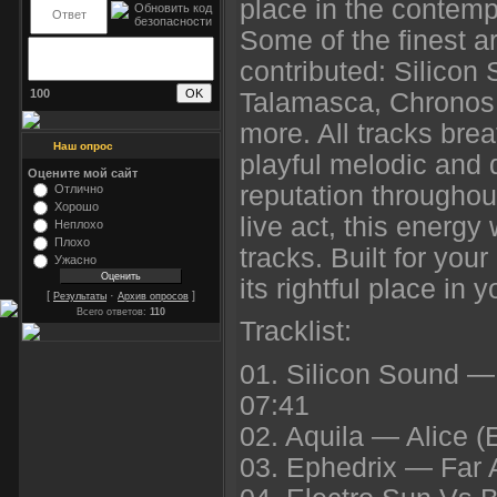
place in the contem
Some of the finest a
contributed: Silicon 
100
Talamasca, Chronos,
more. All tracks brea
Наш опрос
playful melodic and d
Оцените мой сайт
reputation throughout
Отлично
Хорошо
live act, this energy 
Неплохо
Плохо
tracks. Built for your
Ужасно
its rightful place in y
[
·
]
Результаты
Архив опросов
Всего ответов:
110
Tracklist:
01. Silicon Sound —
07:41
02. Aquila — Alice 
03. Ephedrix — Far