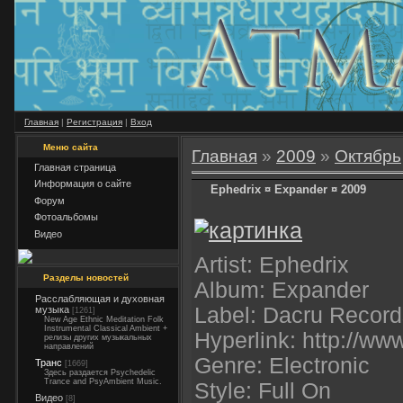
Главная
|
Регистрация
|
Вход
Меню сайта
Главная
»
2009
»
Октябрь
Главная страница
Информация о сайте
Ephedrix ¤ Expander ¤ 2009
Форум
Фотоальбомы
Видео
Artist: Ephedrix
Разделы новостей
Album: Expander
Расслабляющая и духовная
Label: Dacru Record
музыка
[1261]
New Age Ethnic Meditation Folk
Instrumental Classical Ambient +
Hyperlink: http://ww
релизы других музыкальных
направлений
Genre: Electronic
Транс
[1669]
Здесь раздается Psychedelic
Trance and PsyAmbient Music.
Style: Full On
Видео
[8]