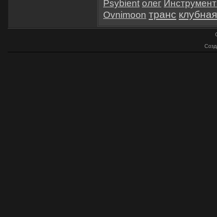
Psybient
олег
Инструмент
транс
клубная
Ovnimoon
Созд