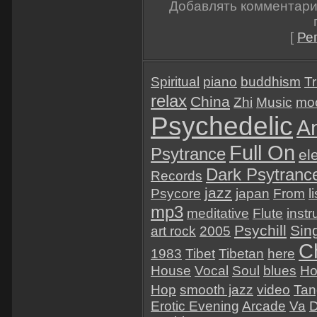
Добавлять комментари
[
Ре
Spiritual
piano
buddhism
Tr
relax
China
Zhi
Music
mo
Psychedelic
A
Full On
Psytrance
el
Dark Psytranc
Records
jazz
Psycore
japan
From
l
mp3
meditative
Flute
inst
Psychill
Sin
art rock
2005
Ch
1983
Tibet
Tibetan
here
House
Vocal
Soul
blues
Ho
Hop
smooth jazz
video
Tan
Erotic Evening
Arcade
Va
D