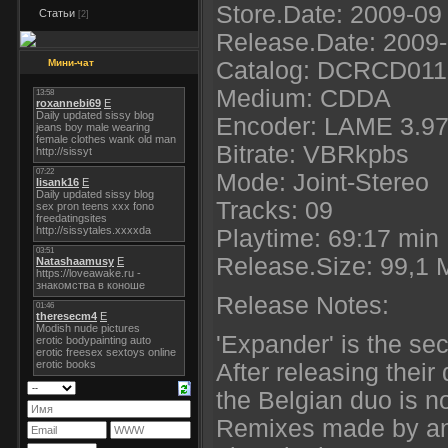
Store.Date: 2009-09
Статьи
[2]
Release.Date: 2009
Мини-чат
Catalog: DCRCD011
Medium: CDDA
Encoder: LAME 3.9
Bitrate: VBRkpbs
Mode: Joint-Stereo
Tracks: 09
Playtime: 69:17 min
Release.Size: 99,1
Release Notes:
'Expander' is the sec
After releasing thei
the Belgian duo is n
Remixes made by and