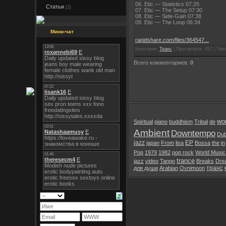
06. Etic — Statistics 07:25
Статьи
[2]
07. Etic — The Setup 07:30
08. Etic — Side-Gain 07:38
09. Etic — The Loop 06:34
Мини-чат
rapidshare.com/files/364547...
Категория:
Транс
| Просмотров: 437 | Теги:
Всего комментариев:
0
wor
Spiritual
piano
buddhism
Tribal
de
Ambient
Downtempo
Du
jazz
EP
japan
From
lisa
Bossa
the
in
Pop
1979
1982
pop rock
World Music
trance
jazz
video
Tango
Breaks
Dre
транс
для души
Arabian
Ovnimoon