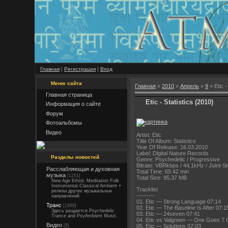
Главная
|
Регистрация
|
Вход
Меню сайта
Главная
»
2010
»
Апрель
»
9
» Etic -
Главная страница
Etic - Statistics (2010)
Информация о сайте
Форум
Фотоальбомы
Видео
Artist: Etic
Title Of Album: Statistics
Year Of Release: 16.03.2010
Label: Digital Nature Records
Разделы новостей
Genre: Psychedelic / Progressive
Bitrate: VBRkbps / 44,1kHz / Joint-S
Расслабляющая и духовная
Total Time: 65:42 min
музыка
[1261]
Total Size: 95,37 MB
New Age Ethnic Meditation Folk
Instrumental Classical Ambient +
Tracklist
релизы других музыкальных
---------
направлений
01. Etic — Strong Language 07:14
Транс
[1669]
02. Etic — The Baseline Is After 07:1
Здесь раздается Psychedelic
03. Etic — 24seven 07:41
Trance and PsyAmbient Music.
04. Etic vs Valgreen — One Goes 7
Видео
05. Etic — Solutions 07:03
[8]