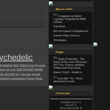
Друзья сайта
Создание интернет
страниц. Разроботка WEB
сайтов.
Top News
Все об отдыхе в Бердянске!
Games Игры скачать
Эзотерика
Радио
ychedelic
Radio PowerNet - The
home of Psy and Chill music -
sytrance
24/7 Psy-Trance, Ambient,
Goa Trance
Goa
Psycore
Chillout and Goa music.
Psychill
Single
 Rock
art rock
2005
Шанти: Клуб ~ shanti.ru
EAL MORSE
idm
Trip-Hop
smooth
psyradio * fm - finest
listening
Lemongrass
Prayer
Penta
electroniX on web
Статистика
Онлайн всего:
1
Гостей:
1
Пользователей:
0