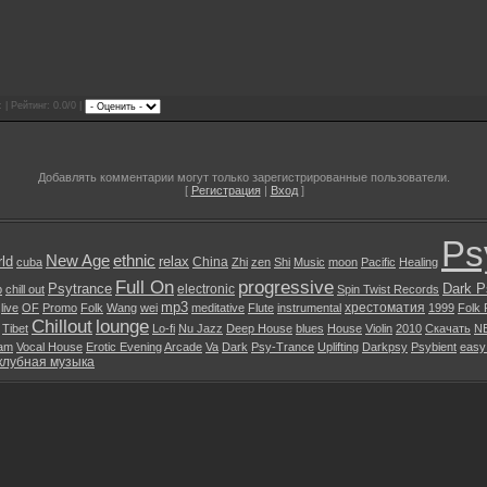
 | Рейтинг: 0.0/0 |
Добавлять комментарии могут только зарегистрированные пользователи.
[
Регистрация
|
Вход
]
Ps
New Age
ethnic
ld
relax
China
cuba
Zhi
zen
Shi
Music
moon
Pacific
Healing
Full On
progressive
Psytrance
Dark P
electronic
b
chill out
Spin Twist Records
mp3
хрестоматия
live
OF
Promo
Folk
Wang
wei
meditative
Flute
instrumental
1999
Folk
Chillout
lounge
Tibet
Lo-fi
Nu Jazz
Deep House
blues
House
Violin
2010
Скачать
N
am
Vocal House
Erotic Evening
Arcade
Va
Dark
Psy-Trance
Uplifting
Darkpsy
Psybient
easy 
клубная музыка