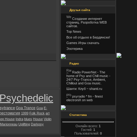
Друзья сайта
Создание интернет
страниц. Разроботка WEB
сайтов.
Top News
Все об отдыхе в Бердянске!
Games Игры скачать
Эзотерика
Радио
Radio PowerNet - The
home of Psy and Chill music -
24/7 Psy-Trance, Ambient,
Chillout and Goa music.
Шанти: Клуб ~ shanti.ru
Psychedelic
psyradio * fm - finest
electroniX on web
sytrance
Goa Trance
Goa
E-
рестоматия
1999
Folk Rock
art
Статистика
ep House
Indra
blues
House
Violin
 Marionneau
Uplifting
Darkpsy
Онлайн всего:
1
Гостей:
1
Пользователей:
0