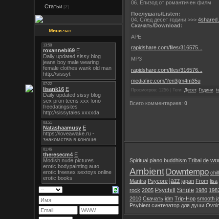
06. Епизод от романтичен филм
Статьи
[2]
Послушать/Listen:
04. След десет години >>>
4shared.
Скачать/Download:
Мини-чат
APE
rapidshare.com/files/316575...
MP3
rapidshare.com/files/316576...
mediafire.com/?en3jtm4m35u
Просмотров: 1256 | Теги:
Десет
,
Години
,
t
Всего комментариев:
0
wor
Spiritual
piano
buddhism
Tribal
de
Ambient
Downtempo
chil
jazz
Mantra
Psycore
japan
From
lisa
Psychill
Single
rock
2005
1980
198
2010
Скачать
idm
Trip-Hop
smooth j
Psybient
синтезатор
для души
Ovni