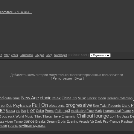
com/file/165914946/...
en
,
after
,
years
,
Балкантон
,
Студио
,
След
,
Формация
| Рейтинг: 5.0/1 |
Добавлять комментарии могут только зарегистрированные пользователи.
[
Регистрация
|
Вход
]
New Age
ethnic
ld
relax
China
cuba
israel
Zhi
Music
Pacific
moon
Healing
Collection
Full On
progressive
Psytrance
Dark P
electronic
l out
Dub
Spin Twist Records
mp3
EP
х
Bossa
the
live
in
OF
Celtic
Promo
Folk
meditative
Flute
Mark
instrumental
Peace
Chillout
lounge
2
pop rock
World Music
Tibet
Tibetan
here
Enigmatic
Lo-fi
Nu Jazz
De
trance
azz
video
Tango
Breaks
Dream
Erotic Evening
Arcade
Va
Dark
Psy-Trance
Raphael
транс
клубная музыка
moon