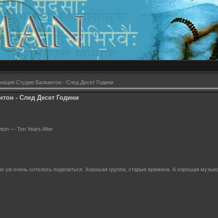
мация Студио Балкантон - След Десет Години
тон - След Десет Години
nton — Ten Years After
 но уж очень хотелось поделиться. Хорошая группа, старые времена. А хорошая музыка