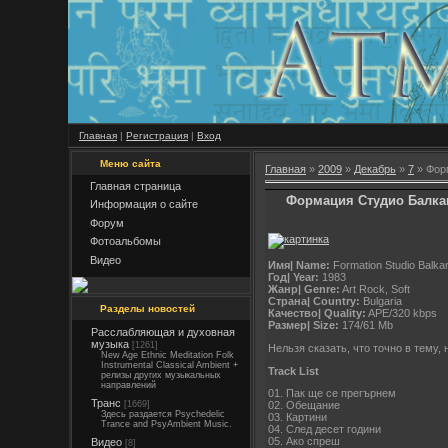
Главная
|
Регистрация
|
Вход
Меню сайта
Главная
»
2009
»
Декабрь
»
7
» Фор
Главная страница
Формация Студио Балкан
Информация о сайте
Форум
Фотоальбомы
Видео
Имя| Name:
Formation Studio Balka
Год| Year:
1983
Жанр| Genre:
Art Rock, Soft
Страна| Country:
Bulgaria
Разделы новостей
Качество| Quality:
APE/320 kbps
Размер| Size:
174/61 Mb
Расслабляющая и духовная
музыка
[1261]
Нельзя сказать, что точно в тему,
New Age Ethnic Meditation Folk
Instrumental Classical Ambient +
Track List
релизы других музыкальных
направлений
01. Пак ще се прегърнем
Транс
[1669]
02. Обещание
Здесь раздается Psychedelic
03. Картини
Trance and PsyAmbient Music.
04. След десет години
05. Ако спреш
Видео
[8]