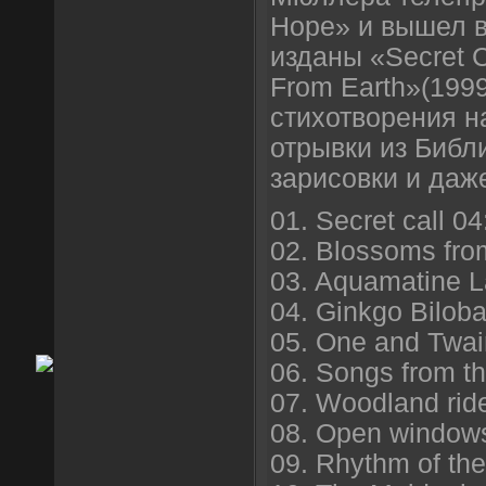
Hope» и вышел в
изданы «Secret Ca
From Earth»(1999
стихотворения н
отрывки из Библ
зарисовки и даж
01. Secret call 04
02. Blossoms fro
03. Aquamatine L
04. Ginkgo Bilob
05. One and Twai
06. Songs from th
07. Woodland rid
08. Open window
09. Rhythm of the 