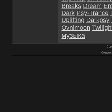
Breaks
Dream
Er
Dark
Psy-Trance
Uplifting
Darkpsy
Ovnimoon
Twiligh
музыка
Cop
Создат