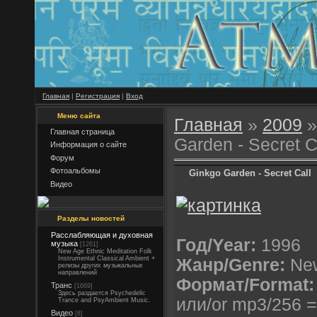
Главная
|
Регистрация
|
Вход
Меню сайта
Главная
»
2009
»
Главная страница
Garden - Secret C
Информация о сайте
Форум
Фотоальбомы
Ginkgo Garden - Secret Call
Видео
Разделы новостей
Расслабляющая и духовная
Год/Year:
1996
музыка
[1261]
New Age Ethnic Meditation Folk
Instrumental Classical Ambient +
Жанр/Genre:
Ne
релизы других музыкальных
направлений
Формат/Format:
Транс
[1669]
Здесь раздается Psychedelic
или/or mp3/256 
Trance and PsyAmbient Music.
Видео
[8]