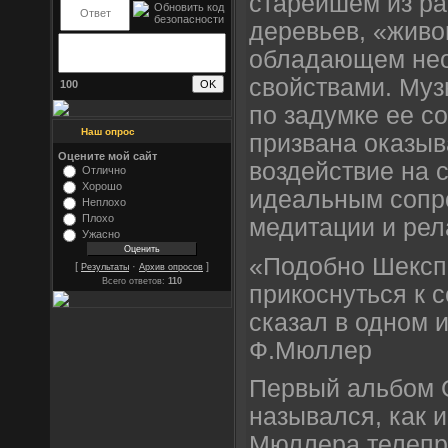
старейшем из ра
деревьев, «живо
обладающем не
свойствами. Му
100
по задумке ее со
Наш опрос
призвана оказыв
Оцените мой сайт
воздействие на 
Отлично
Хорошо
идеальным сопр
Неплохо
Плохо
медитации и рел
Ужасно
«Подобно Шекспи
[
·
]
Результаты
Архив опросов
Всего ответов:
110
прикоснуться к 
сказал в одном 
Ф.Мюллер
Первый альбом
назывался, как 
Мюллера телепр