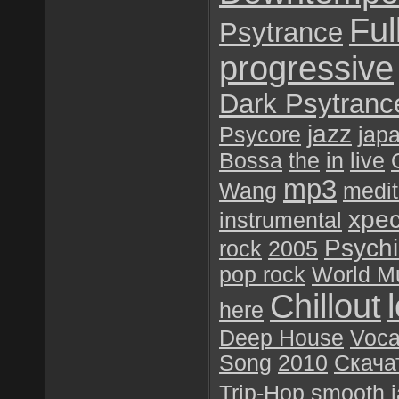
Ful
Psytrance
progressive
Dark Psytranc
jazz
Psycore
jap
Bossa
the
in
live
mp3
Wang
medit
хре
instrumental
Psychil
rock
2005
pop rock
World M
Chillout
here
Deep House
Voca
Song
2010
Скача
Trip-Hop
smooth j