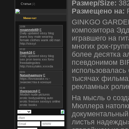
Размер/Size:
382
Статьи
[2]
Размещено на:
R
Мини-чат
GINKGO GARDEN 
композитора Эд
игравшего на ги
многих рок-груп
более десятка а
псевдонимом BI
использовалась 
тысячах фильмах
рекламных роли
На мысль о со
Мюллера натолкн
документальный
листья надежды»