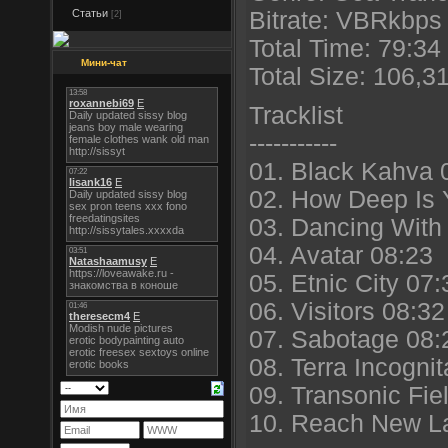
Статьи
Bitrate: VBRkbps 
[2]
Total Time: 79:34
Мини-чат
Total Size: 106,
Tracklist
-----------
01. Black Kahva 
02. How Deep Is 
03. Dancing With 
04. Avatar 08:23
05. Etnic City 07:
06. Visitors 08:32
07. Sabotage 08:
08. Terra Incogni
09. Transonic Fie
10. Reach New L