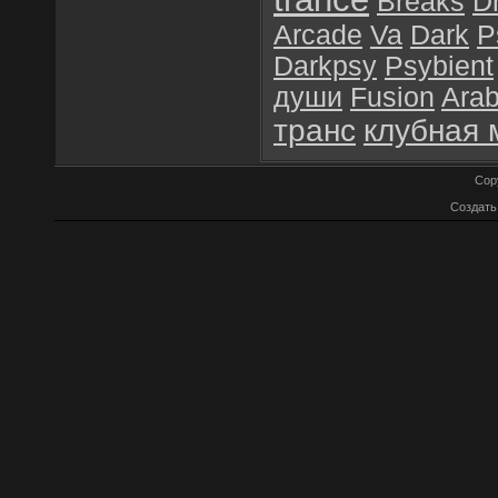
Breaks
D
Arcade
Va
Dark
P
Darkpsy
Psybient
души
Fusion
Arab
транс
клубная 
Cop
Создат