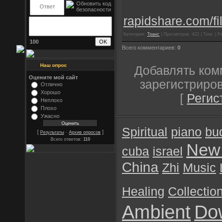
rapidshare.com/fi
Категория:
Транс
| Просмотров: 422 | Теги: | Р
100
Всего комментариев:
0
Наш опрос
Добавлять ком
Оцените мой сайт
зарегистриро
Отлично
Хорошо
[
Регис
Неплохо
Плохо
Ужасно
Spiritual
piano
bu
[
·
]
Результаты
Архив опросов
Всего ответов:
110
New
cuba
israel
China
Zhi
Music
Healing
Collectio
Ambient
Do