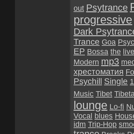
Psytrance
out
progressive
Dark Psytranc
Trance
Goa
Psyc
EP
Bossa
the
liv
mp3
Modern
med
хрестоматия
Fo
Psychill
Single
1
Music
Tibet
Tibet
lounge
Lo-fi
N
Vocal
blues
Hous
idm
Trip-Hop
smoo
trance