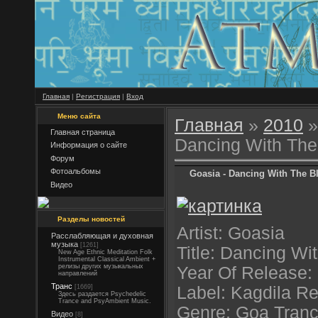
Главная
|
Регистрация
|
Вход
Меню сайта
Главная
»
2010
»
Главная страница
Dancing With The 
Информация о сайте
Форум
Фотоальбомы
Goasia - Dancing With The Bl
Видео
Разделы новостей
Artist: Goasia
Расслабляющая и духовная
музыка
[1261]
Title: Dancing Wit
New Age Ethnic Meditation Folk
Instrumental Classical Ambient +
релизы других музыкальных
Year Of Release:
направлений
Транс
[1669]
Label: Kagdila R
Здесь раздается Psychedelic
Trance and PsyAmbient Music.
Genre: Goa Tran
Видео
[8]