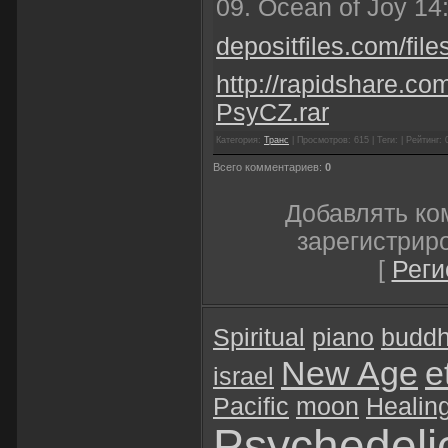
09. Ocean of Joy 14
depositfiles.com/files
http://rapidshare.co
PsyCZ.rar
Категория:
Транс
| Просмотров: 615 | Теги: | Рейтинг: 
Всего комментариев:
0
Добавлять ко
зарегистрир
[
Реги
Spiritual
piano
budd
New Age
e
israel
Pacific
moon
Healin
Psychedeli