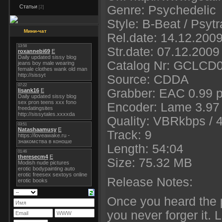
Статьи
Genre: Psychedelic
[2]
Style: B-Beat / Psytr
Мини-чат
Rel.date: 14.12.200
Str.date: 07.12.2009
Catalog Nr: GCLCD
Source: CDDA
Grabber: EAC 0.99 p
Encoder: Lame 3.97 
Quality: VBRkbps / 4
Track: 9
Length: 54:04
Size: 75.32 MB
Release Notes:
Once you heard the p
you never forger it. L