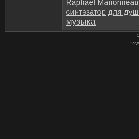
Raphael Marionneau
синтезатор
для душ
музыка
C
Созд