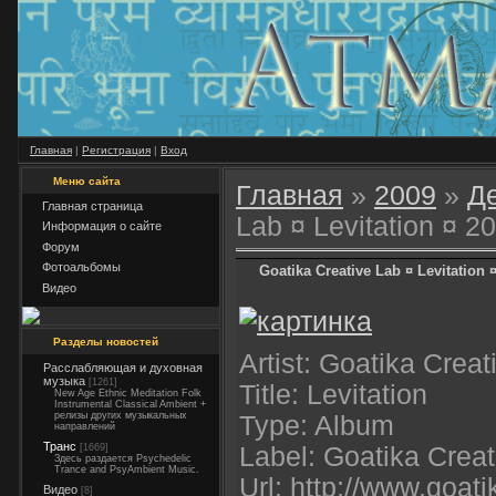
Главная
|
Регистрация
|
Вход
Меню сайта
Главная
»
2009
»
Д
Главная страница
Lab ¤ Levitation ¤ 2
Информация о сайте
Форум
Фотоальбомы
Goatika Creative Lab ¤ Levitation 
Видео
Разделы новостей
Artist: Goatika Creat
Расслабляющая и духовная
музыка
[1261]
Title: Levitation
New Age Ethnic Meditation Folk
Instrumental Classical Ambient +
релизы других музыкальных
Type: Album
направлений
Транс
[1669]
Label: Goatika Creat
Здесь раздается Psychedelic
Trance and PsyAmbient Music.
Url: http://www.goat
Видео
[8]