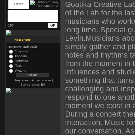
Goatika Creative La
of the Lab for the la
musicians who worke
100
long time. Special gu
Levin.Musicians abo
Наш опрос
simply gather and pla
Оцените мой сайт
Отлично
notes and rhythms ta
Хорошо
Неплохо
from the moment in t
Плохо
influences and studi
Ужасно
something that turns
[
·
]
Результаты
Архив опросов
Всего ответов:
110
challenging and inspi
respond to one anothe
moment we exist in 
During a concert there
interaction. Music f
our conversation. As