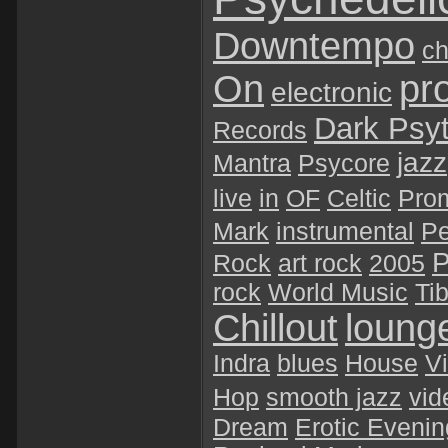
Downtempo
ch
On
pr
electronic
Dark Psy
Records
jazz
Mantra
Psycore
live
in
OF
Celtic
Pro
Mark
instrumental
P
P
Rock
art rock
2005
rock
World Music
Tib
Chillout
loung
Indra
blues
House
Vi
Hop
smooth jazz
vid
Dream
Erotic Evenin