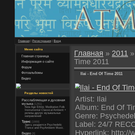
Главная
|
Регистрация
|
Вход
Меню сайта
Главная
»
2011
»
Главная страница
Time 2011
Информация о сайте
Форум
Фотоальбомы
Ilai - End Of Time 2011
Видео
Разделы новостей
Artist: Ilai
Расслабляющая и духовная
музыка
[1261]
Album: End Of T
New Age Ethnic Meditation Folk
Instrumental Classical Ambient +
релизы других музыкальных
Genre: Psychedel
направлений
Транс
[1669]
Label: 24/7 RE
Здесь раздается Psychedelic
Trance and PsyAmbient Music.
Hyperlink: http:/
Видео
[8]