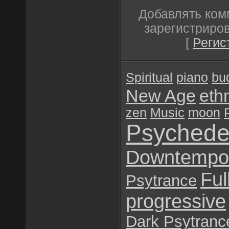
Добавлять ком
зарегистриро
[
Регис
Spiritual
piano
bu
New Age
eth
zen
Music
moon
Psychede
Downtempo
Ful
Psytrance
progressive
Dark Psytranc