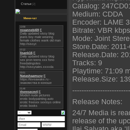
Статьи
Catalog: 247CD0
[2]
Medium: CDDA
Мини-чат
Encoder: LAME 32
Bitrate: VBR kbp
Mode: Joint Ster
Store.Date: 2011
Release.Date: 20
Tracks: 9
Playtime: 71:09 
Release.Size: 13
----------------------
--
Release Notes:
24/7 Media is rea
release of the up
Ilai Salvato aka 'Il