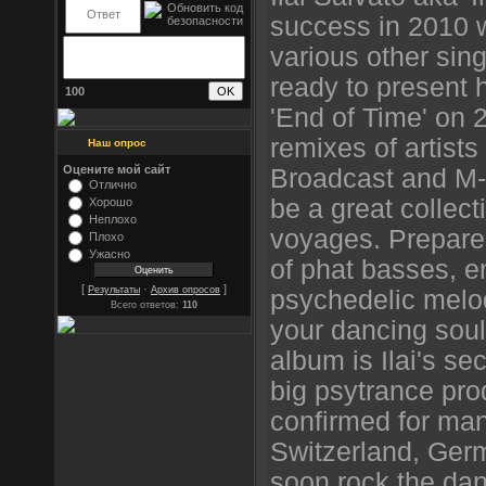
success in 2010 w
various other sing
ready to present h
100
'End of Time' on 
remixes of artists
Наш опрос
Оцените мой сайт
Broadcast and M-T
Отлично
be a great collect
Хорошо
Неплохо
voyages. Prepare 
Плохо
Ужасно
of phat basses, 
[
·
]
Результаты
Архив опросов
psychedelic melodi
Всего ответов:
110
your dancing soul 
album is Ilai's se
big psytrance pro
confirmed for man
Switzerland, Germa
soon rock the dan