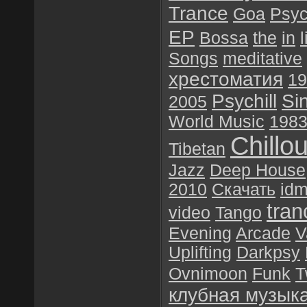
Trance
Goa
Psyc
EP
Bossa
the
in
l
Songs
meditative
хрестоматия
19
Psychill
Si
2005
World Music
198
Chillou
Tibetan
Jazz
Deep House
2010
Скачать
id
tran
video
Tango
Evening
Arcade
V
Uplifting
Darkpsy
Ovnimoon
Funk
T
клубная музык