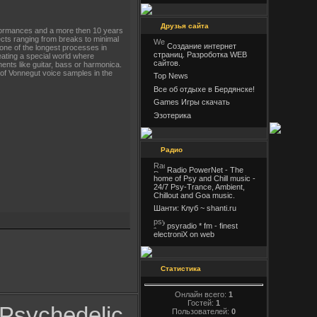
Друзья сайта
rformances and a more then 10 years
ects ranging from breaks to minimal
Создание интернет
one of the longest processes in
страниц. Разроботка WEB
ating a special world where
сайтов.
ents like guitar, bass or harmonica.
 of Vonnegut voice samples in the
Top News
Все об отдыхе в Бердянске!
Games Игры скачать
Эзотерика
Радио
Radio PowerNet - The
home of Psy and Chill music -
24/7 Psy-Trance, Ambient,
Chillout and Goa music.
Шанти: Клуб ~ shanti.ru
psyradio * fm - finest
electroniX on web
Статистика
Онлайн всего:
1
Гостей:
1
Psychedelic
Пользователей:
0