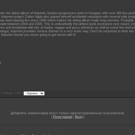
ts the debut album of Kalumet, busiest progressive artist in Hungary with over 300 live pe
 Kalumet project Zoltan Vajda also gained himself worldwide reputation with several side proj
s been playing live since 1999 which makes his debut album really long overdue. Probably 
ade between 2004 and 2009. This is undoubtedly the dirtiest punk psytrance ever heard, cre
no and breakbeat with lots of dubby, reggae and jazzy elements as well as some live instrum
nnegut, Kalumet provides serious themes in a very ironic way. Don't be surprised to hear lots
e Kalumet Sound you never going to get bored with it!
1
 | Рейтинг: 0.0/0 |
Добавлять комментарии могут только зарегистрированные пользователи.
[
Регистрация
|
Вход
]