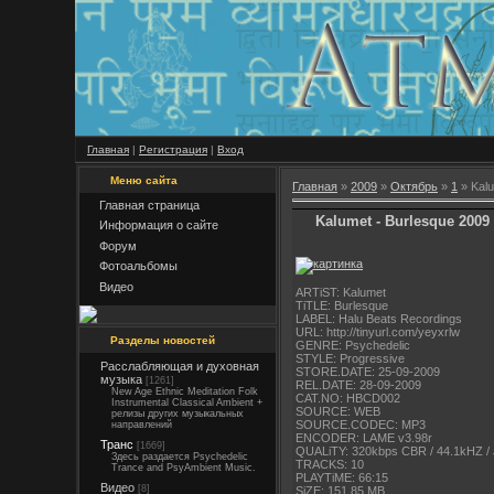
Главная
|
Регистрация
|
Вход
Меню сайта
Главная
»
2009
»
Октябрь
»
1
» Kalu
Главная страница
Kalumet - Burlesque 2009
Информация о сайте
Форум
Фотоальбомы
Видео
ARTiST: Kalumet
TiTLE: Burlesque
LABEL: Halu Beats Recordings
URL: http://tinyurl.com/yeyxrlw
Разделы новостей
GENRE: Psychedelic
STYLE: Progressive
Расслабляющая и духовная
STORE.DATE: 25-09-2009
музыка
[1261]
REL.DATE: 28-09-2009
New Age Ethnic Meditation Folk
CAT.NO: HBCD002
Instrumental Classical Ambient +
SOURCE: WEB
релизы других музыкальных
SOURCE.CODEC: MP3
направлений
ENCODER: LAME v3.98r
Транс
[1669]
QUALiTY: 320kbps CBR / 44.1kHZ / J
Здесь раздается Psychedelic
TRACKS: 10
Trance and PsyAmbient Music.
PLAYTiME: 66:15
Видео
[8]
SiZE: 151.85 MB