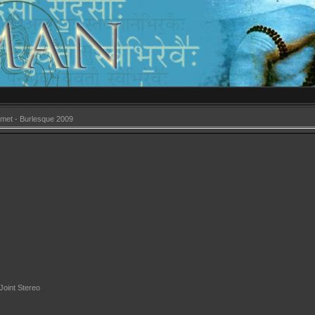
met - Burlesque 2009
oint Stereo