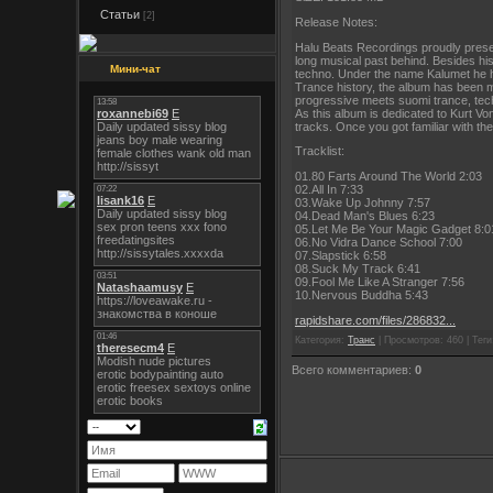
Статьи
[2]
Release Notes:
Halu Beats Recordings proudly presen
long musical past behind. Besides his
Мини-чат
techno. Under the name Kalumet he ha
Trance history, the album has been m
progressive meets suomi trance, tech
As this album is dedicated to Kurt Vo
tracks. Once you got familiar with th
Tracklist:
01.80 Farts Around The World 2:03
02.All In 7:33
03.Wake Up Johnny 7:57
04.Dead Man's Blues 6:23
05.Let Me Be Your Magic Gadget 8:0
06.No Vidra Dance School 7:00
07.Slapstick 6:58
08.Suck My Track 6:41
09.Fool Me Like A Stranger 7:56
10.Nervous Buddha 5:43
rapidshare.com/files/286832...
Категория:
Транс
| Просмотров: 460 | Теги:
Всего комментариев:
0