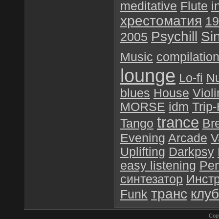
meditative
Flute
i
хрестоматия
19
Psychill
Si
2005
Music
compilatio
lounge
Lo-fi
N
blues
House
Violi
MORSE
idm
Trip
trance
Tango
Br
Evening
Arcade
V
Uplifting
Darkpsy
easy listening
Pen
синтезатор
Инст
транс
клу
Funk
Cop