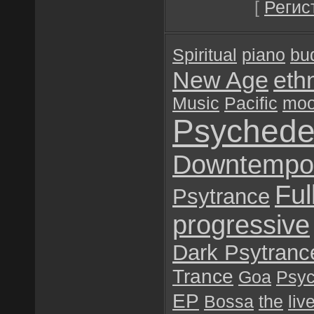
[
Регис
Spiritual
piano
bu
New Age
eth
Music
Pacific
mo
Psychede
Downtempo
Ful
Psytrance
progressive
Dark Psytranc
Trance
Goa
Psyc
EP
Bossa
the
liv