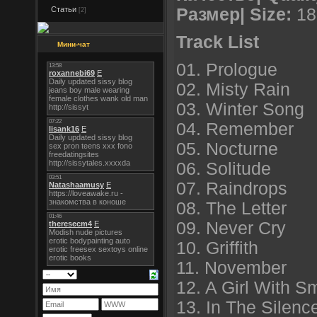
Статьи
Размер| Size:
18
[2]
Track List
Мини-чат
01. Prologue
02. Misty Rain
03. Winter Song
04. Remember
05. Nocturne
06. Solitude
07. Raindrops
08. The Letter
09. Never Cry
10. Griffith
11. November
12. A Girl With Sm
13. In The Silenc