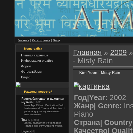
Главная
|
Регистрация
|
Вход
Меню сайта
Главная
»
2009
»
Главная страница
- Misty Rain
Информация о сайте
Форум
Фотоальбомы
Kim Yoon - Misty Rain
Видео
Разделы новостей
Год|Year:
2002
Расслабляющая и духовная
музыка
[1261]
Жанр| Genre:
Ins
New Age Ethnic Meditation Folk
Instrumental Classical Ambient +
релизы других музыкальных
Piano
направлений
Транс
[1669]
Страна| Country
Здесь раздается Psychedelic
Trance and PsyAmbient Music.
Качество| Qualit
Видео
[8]