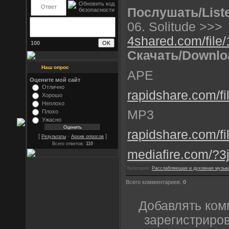
Послушать/List
06. Solitude >>>
4shared.com/file/
100
Скачать/Downlo
Наш опрос
APE
Оцените мой сайт
Отлично
rapidshare.com/fi
Хорошо
Неплохо
MP3
Плохо
Ужасно
rapidshare.com/fi
[
·
]
Результаты
Архив опросов
Всего ответов:
110
mediafire.com/?3
Категория:
Расслабляющая и духовная музык
Всего комментариев:
0
Добавлять ком
зарегистриро