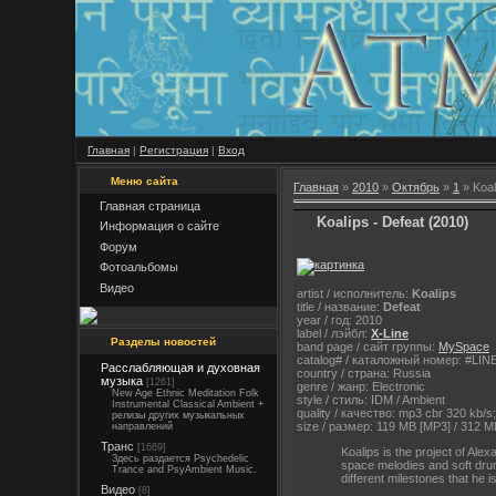
Главная
|
Регистрация
|
Вход
Меню сайта
Главная
»
2010
»
Октябрь
»
1
» Koal
Главная страница
Koalips - Defeat (2010)
Информация о сайте
Форум
Фотоальбомы
Видео
artist / исполнитель:
Koalips
title / название:
Defeat
year / год: 2010
label / лэйбл:
X-Line
Разделы новостей
band page / сайт группы:
MySpace
catalog# / каталожный номер: #LIN
Расслабляющая и духовная
country / страна: Russia
музыка
[1261]
genre / жанр: Electronic
New Age Ethnic Meditation Folk
style / стиль: IDM / Ambient
Instrumental Classical Ambient +
quality / качество: mp3 cbr 320 kb/
релизы других музыкальных
size / размер: 119 MB [MP3] / 312 
направлений
Транс
[1669]
Koalips is the project of Al
Здесь раздается Psychedelic
space melodies and soft dru
Trance and PsyAmbient Music.
different milestones that he 
Видео
[8]