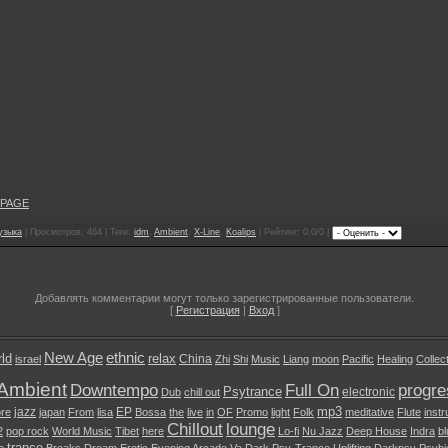
 PAGE
узыка
| Просмотров: 464 | Теги:
idm
,
Ambient
,
X-Line
,
Koalips
| Рейтинг: 0.0/0 |
Добавлять комментарии могут только зарегистрированные пользователи.
[
Регистрация
|
Вход
]
New Age
ethnic
ld
relax
China
israel
Zhi
Shi
Music
Liang
moon
Pacific
Healing
Collec
Ambient
Downtempo
Full On
progre
Psytrance
electronic
Dub
chill out
mp3
jazz
EP
re
japan
From
lisa
Bossa
the
live
in
OF
Promo
light
Folk
meditative
Flute
inst
Chillout
lounge
2
pop rock
World Music
Tibet
here
Lo-fi
Nu Jazz
Deep House
Indra
b
trance