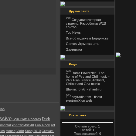
Друзья сайта
Создание интернет
страниц. Разроботка WEB
сайтов.
Top News
Все об отдыхе в Бердянске!
Games Игры скачать
Эзотерика
Радио
Radio PowerNet - The
home of Psy and Chill music -
24/7 Psy-Trance, Ambient,
Chillout and Goa music.
Шанти: Клуб ~ shanti.ru
psyradio * fm - finest
electroniX on web
tion
Статистика
ssive
Dark
Spin Twist Records
хрестоматия
rumental
Folk Rock
art
Онлайн всего:
1
Гостей:
1
lues
House
Violin
Song
2010
Скачать
Пользователей:
0