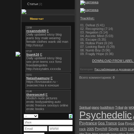
Статьи
[2]
Tracklist:
Мини-чат
01. Defeat (5:41)
02. Recognizing (7:14)
03. Negation (5:14)
04. Ascetic Mind (5:03)
05. Escape (5:35)
06. Hollow Point (6:24)
07. Looking Back (5:29)
08. Numb Boy (5:06)
09. Fragily Hope (6:36)
DOWNLOAD FROM LABEL
Категория:
Расслабляющая и духовная м
Всего комментариев:
0
wor
Spiritual
piano
buddhism
Tribal
de
Psychedelic
Psytrance
Goa Trance
Goa
Psyco
Psychill
Single
rock
2005
1979
198