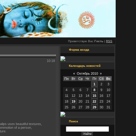
Приветствую Вас
Гость
|
RSS
Форма входа
10:18
Календарь новостей
«
Октябрь 2010
»
Пн
Вт
Ср
Чт
Пт
Сб
Вс
1
2
3
4
5
6
7
8
9
10
11
12
13
14
15
16
17
18
19
20
21
22
23
24
25
26
27
28
29
30
31
Поиск
lips uses beautiful textures,
ommotion of a person,
ture.