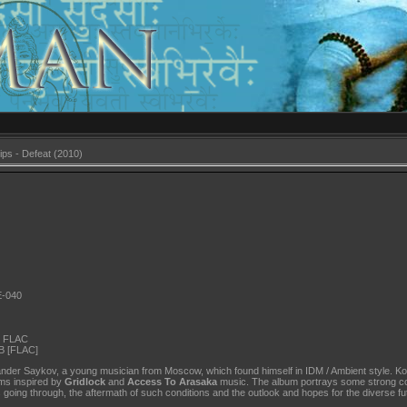
ips - Defeat (2010)
E-040
s; FLAC
MB [FLAC]
exander Saykov, a young musician from Moscow, which found himself in IDM / Ambient style. Koa
ms inspired by
Gridlock
and
Access To Arasaka
music. The album portrays some strong c
is going through, the aftermath of such conditions and the outlook and hopes for the diverse fu