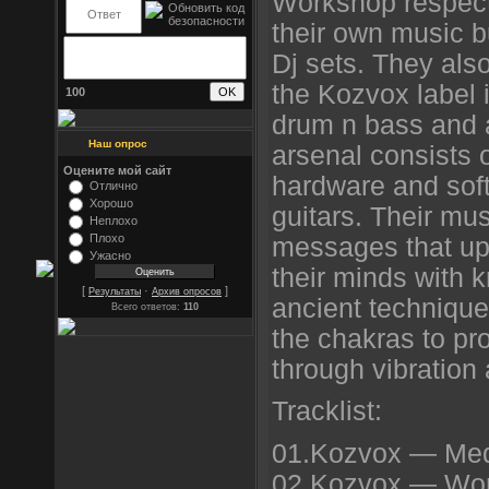
Workshop respect
their own music b
Dj sets. They als
the Kozvox label 
100
drum n bass and a
Наш опрос
arsenal consists o
Оцените мой сайт
hardware and soft
Отлично
Хорошо
guitars. Their mus
Неплохо
Плохо
messages that upl
Ужасно
their minds with 
[
·
]
Результаты
Архив опросов
ancient technique
Всего ответов:
110
the chakras to pr
through vibration
Tracklist:
01.Kozvox — Med
02.Kozvox — Wor