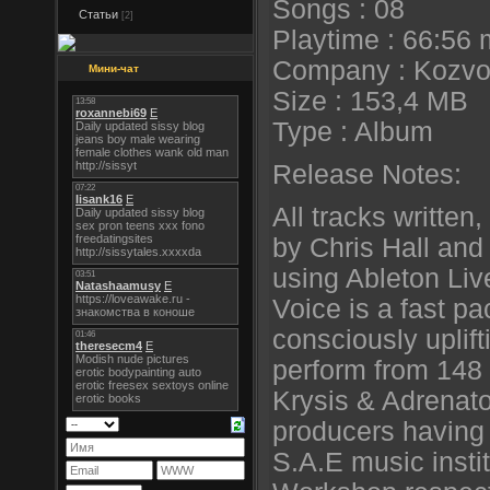
Songs : 08
Статьи
[2]
Playtime : 66:56 
Company : Kozvo
Мини-чат
Size : 153,4 MB
Type : Album
Release Notes:
All tracks writte
by Chris Hall an
using Ableton Li
Voice is a fast pa
consciously uplift
perform from 148 
Krysis & Adrenat
producers having s
S.A.E music insti