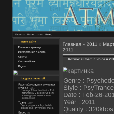
Главная
|
Регистрация
|
Вход
Меню сайта
Главная
»
2011
»
Мар
Главная страница
2011
Информация о сайте
Форум
Kozvox ¤ Cosmic Voice ¤ 20
Фотоальбомы
Видео
Разделы новостей
Genre : Psychede
Расслабляющая и духовная
Style : PsyTrance
музыка
[1261]
New Age Ethnic Meditation Folk
Date : Feb-26-20
Instrumental Classical Ambient +
релизы других музыкальных
направлений
Year : 2011
Транс
[1669]
Здесь раздается Psychedelic
Quality : 320kbps
Trance and PsyAmbient Music.
Видео
[8]