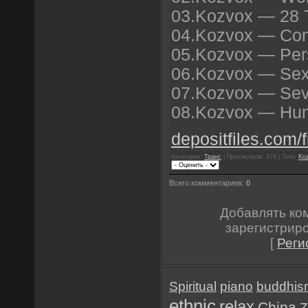
03.Kozvox — 28 T
04.Kozvox — Conc
05.Kozvox — Pers
06.Kozvox — Sex 
07.Kozvox — Seve
08.Kozvox — Hum
depositfiles.com/f
Категория:
Транс
| Просмотров: 478 | Теги:
Ko
Всего комментариев:
0
Добавлять ко
зарегистрир
[
Реги
Spiritual
piano
buddhis
ethnic
relax
China
Z