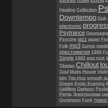
Ps
Healing
Collection
Downtempo
Dub
progres
electronic
Psytrance
Geomagne
jazz
Psycore
japan
Fr
mp3
Folk
Songs
medit
хрестоматия
1999
Fo
Single
1982
pop rock
Chillout
lo
Tibetan
Soul
blues
House
Violi
idm
Trip-Hop
smooth ja
Dream
Erotic Evening
Uplifting
Darkpsy
Psybi
Penta
Электроника
си
транс
Ovnimoon
Funk