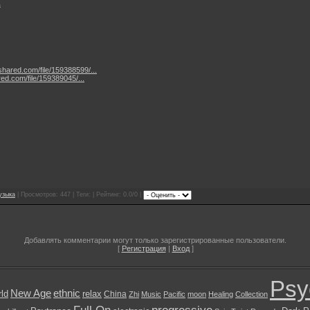
a
shared.com/file/159388599/...
ed.com/file/159389045/...
узыка
| Просмотров: 447 | Теги: | Рейтинг: 0.0/0 |
Добавлять комментарии могут только зарегистрированные пользователи.
[
Регистрация
|
Вход
]
Psy
New Age
ethnic
ld
relax
China
Zhi
Music
Pacific
moon
Healing
Collection