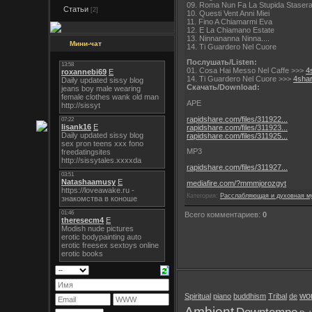
09. Roma Nun Fa La Stupida Staser
Статьи
[2]
10. Questi Vent Anni Miei
11. Fino A Chiamarmi Eva
12. E La Chiamano Estate
13. Ninnananna Ninna....
Мини-чат
14. Ti Guardero Nel Cuore
Послушать/Listen:
01. Cosa Hai Messo Nel Caffe >>>
4
14. Ti Guardero Nel Cuore >>>
4shar
Скачать/Download:
APE
rapidshare.com/files/311922...
rapidshare.com/files/311923...
rapidshare.com/files/311925...
MP3
rapidshare.com/files/311927...
mediafire.com/?mmmjorozgyt
Категория:
Расслабляющая и духовная м
Всего комментариев:
0
wor
Spiritual
piano
buddhism
Tribal
de
Ambient