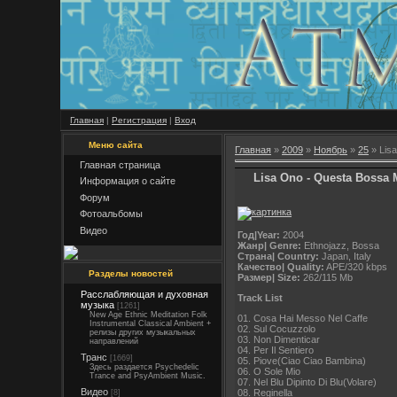
Главная
|
Регистрация
|
Вход
Меню сайта
Главная
»
2009
»
Ноябрь
»
25
» Lis
Главная страница
Lisa Ono - Questa Bossa 
Информация о сайте
Форум
Фотоальбомы
Видео
Год|Year:
2004
Жанр| Genre:
Ethnojazz, Bossa
Страна| Country:
Japan, Italy
Качество| Quality:
APE/320 kbps
Разделы новостей
Размер| Size:
262/115 Mb
Расслабляющая и духовная
Track List
музыка
[1261]
New Age Ethnic Meditation Folk
01. Cosa Hai Messo Nel Caffe
Instrumental Classical Ambient +
02. Sul Cocuzzolo
релизы других музыкальных
03. Non Dimenticar
направлений
04. Per Il Sentiero
Транс
[1669]
05. Piove(Ciao Ciao Bambina)
Здесь раздается Psychedelic
06. O Sole Mio
Trance and PsyAmbient Music.
07. Nel Blu Dipinto Di Blu(Volare)
Видео
08. Reginella
[8]