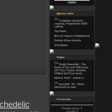
Друзья сайта
Создание интернет
страниц. Разроботка WEB
сайтов.
Top News
Все об отдыхе в Бердянске!
Games Игры скачать
Эзотерика
Радио
Radio PowerNet - The
home of Psy and Chill music -
24/7 Psy-Trance, Ambient,
Chillout and Goa music.
Шанти: Клуб ~ shanti.ru
psyradio * fm - finest
electroniX on web
Статистика
chedelic
Онлайн всего:
1
Гостей:
1