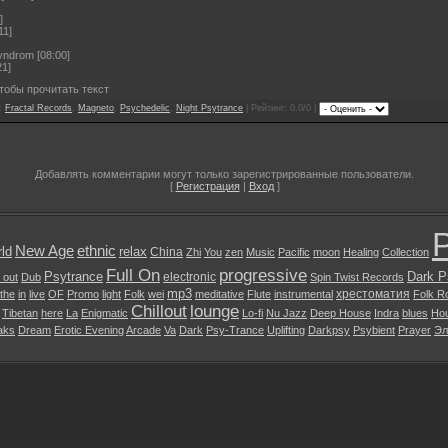
]
11]
yndrom [08:00]
21]
тобы прочитать текст
и:
Fractal Records
,
Magneto
,
Psychedelic
,
Night Psytrance
| Рейтинг: 0.0/0 |
Добавлять комментарии могут только зарегистрированные пользователи.
[
Регистрация
|
Вход
]
P
New Age
ethnic
ld
relax
China
Zhi
You
zen
Music
Pacific
moon
Healing
Collection
Full On
progressive
Psytrance
Dark P
electronic
l out
Dub
Spin Twist Records
mp3
хрестоматия
the
in
live
OF
Promo
light
Folk
wei
meditative
Flute
instrumental
Folk R
Chillout
lounge
Tibetan
here
La
Enigmatic
Lo-fi
Nu Jazz
Deep House
Indra
blues
Ho
aks
Dream
Erotic Evening
Arcade
Va
Dark
Psy-Trance
Uplifting
Darkpsy
Psybient
Prayer
Эл