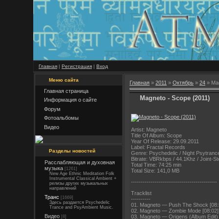
Главная
|
Регистрация
|
Вход
Меню сайта
Главная
»
2011
»
Октябрь
»
24
» Mag
Главная страница
Magneto - Scope (2011)
Информация о сайте
Форум
Фотоальбомы
Видео
Artist: Magneto
Title Of Album: Scope
Year Of Release: 29.09.2011
Label: Fractal Records
Разделы новостей
Genre: Psychedelic / Night Psytranc
Bitrate: VBRkbps / 44.1Khz / Joint-S
Расслабляющая и духовная
Total Time: 74:25 min
музыка
[1261]
Total Size: 141,0 MB
New Age Ethnic Meditation Folk
Instrumental Classical Ambient +
----------------------
----------------------
релизы других музыкальных
направлений
Tracklist
Транс
[1669]
----------
Здесь раздается Psychedelic
01. Magneto — Push The Shock [08:
Trance and PsyAmbient Music.
02. Magneto — Zombie Mode [08:02]
Видео
03. Magneto — Origens (Album Edit) 
[8]