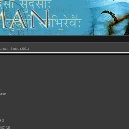
neto - Scope (2011)
e
tereo
59]
[07:42]