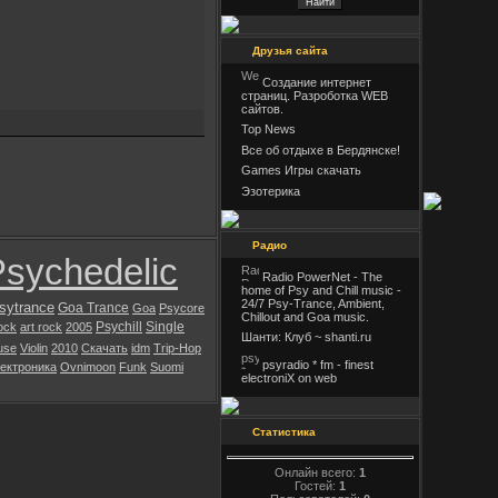
Друзья сайта
Создание интернет
страниц. Разроботка WEB
сайтов.
Top News
Все об отдыхе в Бердянске!
Games Игры скачать
Эзотерика
Радио
sychedelic
Radio PowerNet - The
home of Psy and Chill music -
24/7 Psy-Trance, Ambient,
sytrance
Goa Trance
Goa
Psycore
Chillout and Goa music.
Psychill
Single
ock
art rock
2005
Шанти: Клуб ~ shanti.ru
use
Violin
2010
Скачать
idm
Trip-Hop
psyradio * fm - finest
ектроника
Ovnimoon
Funk
Suomi
electroniX on web
Статистика
Онлайн всего:
1
Гостей:
1