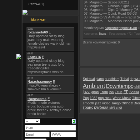
04. Magneto — Scope [08:21]
Статьи
[2]
05. Magneto — Unusual Signs [08:41
06. Magneto — Dips Of Memory [08:
07. Magneto — Quick Road [08:08]
08. Magneto Vs A-Mush — Fractal S
Мини-чат
09. Magneto — Madness Planet [08:
Необходимо
зарегистрироваться
ч
Категория:
Транс
| Просмотров: 472 | Тег
Всего комментариев:
0
wor
Spiritual
piano
buddhism
Tribal
de
Ambient
Downtempo
chil
jazz
EP
japan
From
lisa
Zeus
Bossa
Pop
1982
pop rock
World Music
Tibet
trance
smooth jazz
video
Tango
Bre
транс
клубная музыка