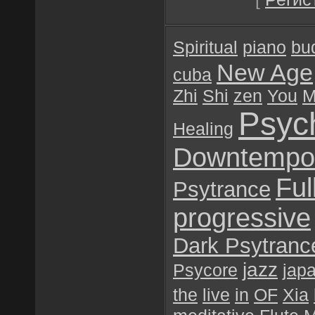
Spiritual
piano
bu
New Age
cuba
Zhi
Shi
zen
You
M
Psyc
Healing
Downtempo
Ful
Psytrance
progressive
Dark Psytranc
jazz
Psycore
jap
the
live
in
OF
Xia