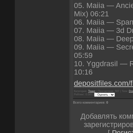
05. Maiia — Ancie
Mix) 06:21
06. Maiia — Span
07. Maiia — 3d D
08. Maiia — Deep
09. Maiia — Secr
05:59
10. Yggdrasil — R
10:16
depositfiles.com/f
Категория:
Транс
| Просмотров: 507 | Теги:
Do
Рейтинг: 0.0/0 |
Всего комментариев:
0
Добавлять ком
зарегистриро
[
Регис