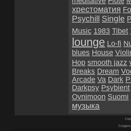
meditative
Flute
M
хрестоматия
Fo
Psychill
Single
Music
1983
Tibet
lounge
Lo-fi
N
blues
House
Violi
Hop
smooth jazz
Breaks
Dream
Vo
Arcade
Va
Dark
P
Darkpsy
Psybient
Ovnimoon
Suomi
музыка
Cop
Создат