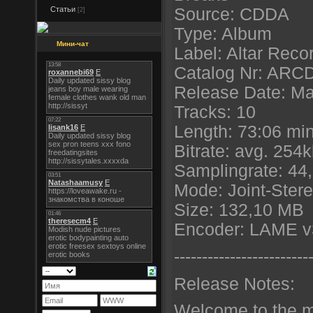
Статьи
Source: CDDA
[2]
Type: Album
Мини-чат
Label: Altar Reco
Catalog Nr: ARC
Release Date: M
Tracks: 10
Length: 73:06 mi
Bitrate: avg. 254
Samplingrate: 44
Mode: Joint-Ster
Size: 132,10 MB
Encoder: LAME v
----------------------
--
Release Notes:
Welcome to the ma