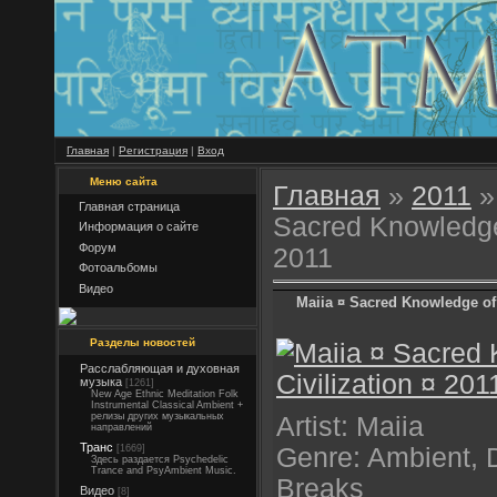
Главная
|
Регистрация
|
Вход
Меню сайта
Главная
»
2011
»
Главная страница
Sacred Knowledge 
Информация о сайте
Форум
2011
Фотоальбомы
Видео
Maiia ¤ Sacred Knowledge of 
Разделы новостей
Расслабляющая и духовная
музыка
[1261]
New Age Ethnic Meditation Folk
Instrumental Classical Ambient +
релизы других музыкальных
Artist: Maiia
направлений
Транс
[1669]
Genre: Ambient, 
Здесь раздается Psychedelic
Trance and PsyAmbient Music.
Breaks
Видео
[8]