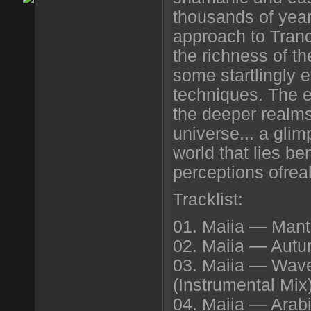
thousands of yea
approach to Tran
the richness of th
some startlingly 
techniques. The e
the deeper realms
universe... a glim
world that lies b
perceptions ofreal
Tracklist:
01. Maiia — Mant
02. Maiia — Aut
03. Maiia — Wave
(Instrumental Mix
04. Maiia — Arab