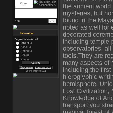
the ancient world
mysteries, but no
found in the May
100
noted as well for 
decorated ceremon
Наш опрос
Оцените мой сайт
including temple
Отлично
observatories, all
Хорошо
Неплохо
tools.They are re
Плохо
Ужасно
many aspects of 
[
·
]
Результаты
Архив опросов
including the firs
Всего ответов:
110
hieroglyphic writi
hemisphere. Unloc
Lost Civilization
Knowledge of Ancie
transport you stra
magical forest of