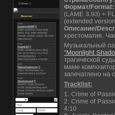
Статьи
[2]
Формат/Format:
(LAME 3.93) + FL
Мини-чат
(extended version
Описание/Descri
хрестоматия. Час
Музыкальный па
"Moonlight Shad
трагической су
маме композитор
запечатлено на 
Tracklist:
1. Crime of Pass
2. Crime of Pass
4:10