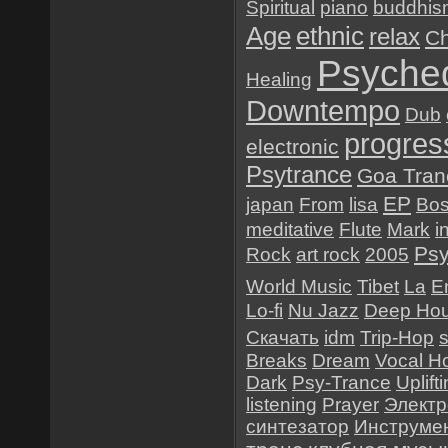
Spiritual
piano
buddhis
Age
ethnic
relax
Ch
Psyched
Healing
Downtempo
Dub
progres
electronic
Psytrance
Goa Tran
EP
japan
From
lisa
Bo
meditative
Flute
Mark
i
Psy
Rock
art rock
2005
World Music
Tibet
La
E
Lo-fi
Nu Jazz
Deep Ho
Скачать
idm
Trip-Hop
Breaks
Dream
Vocal H
Dark
Psy-Trance
Uplift
listening
Prayer
Электр
синтезатор
Инструме