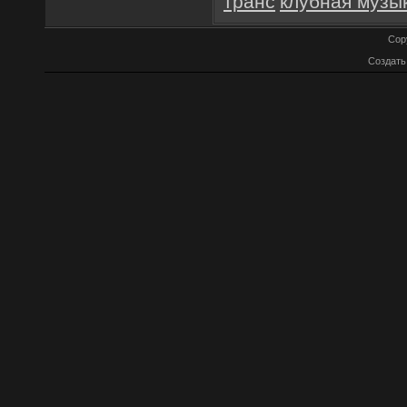
транс
клубная музы
Cop
Создат