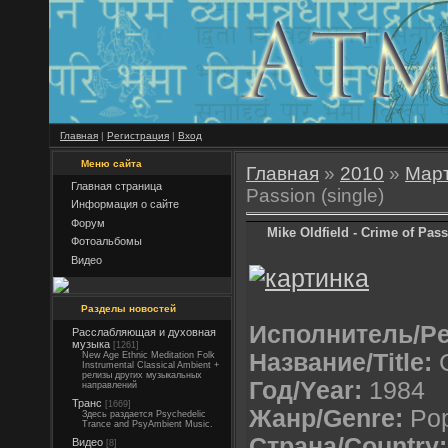
Главная
|
Регистрация
|
Вход
Меню сайта
Главная
»
2010
»
Мар
Главная страница
Passion (single)
Информация о сайте
Форум
Mike Oldfield - Crime of Pass
Фотоальбомы
Видео
Разделы новостей
Исполнитель/Pe
Расслабляющая и духовная
музыка
[1261]
Название/Title:
C
New Age Ethnic Meditation Folk
Instrumental Classical Ambient +
релизы других музыкальных
Год/Year:
1984
направлений
Транс
[1669]
Жанр/Genre:
Pop
Здесь раздается Psychedelic
Trance and PsyAmbient Music.
Страна/Country:
Видео
[8]