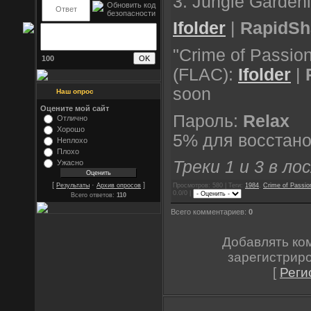
3. Jungle Garden
Ifolder
|
RapidSh
"Crime of Passion
100
(FLAC):
Ifolder
|
soon
Наш опрос
Оцените мой сайт
Пароль:
Relax
Отлично
Хорошо
5% для восстано
Неплохо
Плохо
Треки 1 и 3 в л
Ужасно
[
·
]
Просмотров: 580 | Теги:
1984
,
Crime of Passio
Результаты
Архив опросов
0.0/0 |
Всего ответов:
110
Всего комментариев:
0
Добавлять ко
зарегистрир
[
Реги