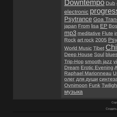
Downtempo
Dub
progres
electronic
Psytrance
Goa Tran
EP
japan
From
lisa
Bo
mp3
meditative
Flute
i
Psy
Rock
art rock
2005
Chi
World Music
Tibet
Deep House
Soul
blue
Trip-Hop
smooth jazz
v
Dream
Erotic Evening
Raphael Marionneau
Up
олег
для души
синтез
Ovnimoon
Funk
Twiligh
музыка
Cop
Создат