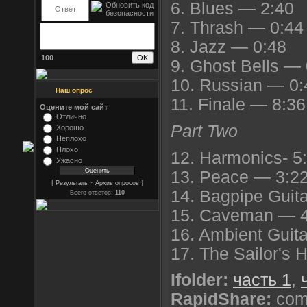
6. Blues — 2:40
7. Thrash — 0:44
8. Jazz — 0:48
100
9. Ghost Bells —
10. Russian — 0:
Наш опрос
11. Finale — 8:36
Оцените мой сайт
Отлично
Part Two
Хорошо
Неплохо
Плохо
12. Harmonics- 5
Ужасно
13. Peace — 3:2
[
·
]
Результаты
Архив опросов
14. Bagpipe Guit
Всего ответов:
110
15. Caveman — 4
16. Ambient Guit
17. The Sailor's 
Ifolder:
часть 1
,
RapidShare:
com