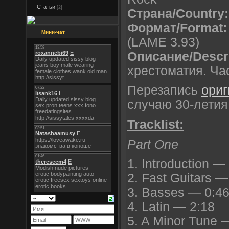
Статьи
[2]
Страна/Country:
Формат/Format:
Мини-чат
(LAME 3.93)
Описание/Descri
хрестоматия. Час
Перезапись
ориг
случаю 30-летия
Tracklist:
Part One
1. Introduction —
2. Fast Guitars —
3. Basses — 0:4
4. Latin — 2:18
5. A Minor Tune 