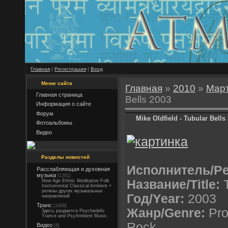
Главная
|
Регистрация
|
Вход
Меню сайта
Главная
»
2010
»
Мар
Главная страница
Bells 2003
Информация о сайте
Форум
Mike Oldfield - Tubular Bells
Фотоальбомы
Видео
Разделы новостей
Исполнитель/Pe
Расслабляющая и духовная
музыка
[1261]
Название/Title:
T
New Age Ethnic Meditation Folk
Instrumental Classical Ambient +
релизы других музыкальных
Год/Year:
2003
направлений
Транс
[1669]
Жанр/Genre:
Pro
Здесь раздается Psychedelic
Trance and PsyAmbient Music.
Rock
Видео
[8]