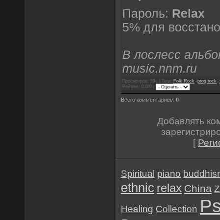
Пароль:
Relax
5% для восстано
В лослесс альбо
music.nnm.ru
Просмотров: 594 | Теги:
Folk Rock
,
prog rock
,
Рейтинг: 0.0/0 |
Всего комментариев:
0
Добавлять ко
зарегистрир
[
Реги
Spiritual
piano
buddhis
ethnic
relax
China
Z
Ps
Healing
Collection