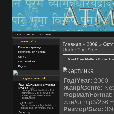
Главная
|
Регистрация
|
Вход
Меню сайта
Главная
»
2009
»
Октя
Главная страница
Under The Stars
Информация о сайте
Форум
Mind Over Matter - Under The
Фотоальбомы
Видео
Разделы новостей
Год/Year:
2000
Расслабляющая и духовная
Жанр/Genre:
Ne
музыка
[1261]
New Age Ethnic Meditation Folk
Формат/Format:
Instrumental Classical Ambient +
релизы других музыкальных
направлений
или/or mp3/256 
Транс
[1669]
Здесь раздается Psychedelic
Размер/Size:
360
Trance and PsyAmbient Music.
Видео
[8]