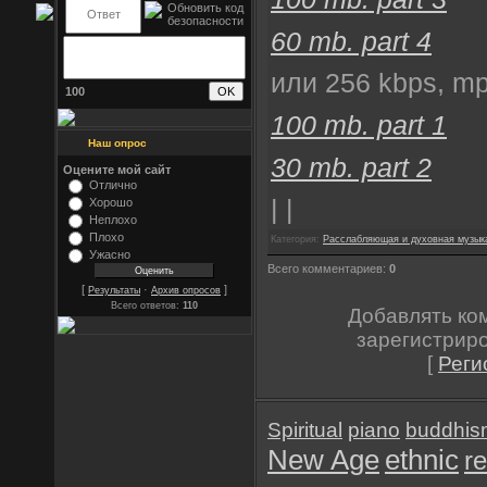
60 mb. part 4
или 256 kbps, mp
100
100 mb. part 1
Наш опрос
30 mb. part 2
Оцените мой сайт
Отлично
| |
Хорошо
Неплохо
Плохо
Категория:
Расслабляющая и духовная музык
Ужасно
Всего комментариев:
0
[
·
]
Результаты
Архив опросов
Всего ответов:
110
Добавлять ко
зарегистрир
[
Реги
Spiritual
piano
buddhis
New Age
ethnic
re