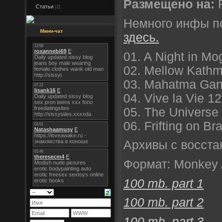
Размещено на:
R
Статьи
[2]
Немного инфы по
Мини-чат
здесь.
01. A Night in Mo
02. Mellow Kath
03. Mahatma Gan
04. Vive la Vie 1
05. The Universe
06. Frifting on B
Архивы с восста
Формат: Monkey 
100 mb. part 1
100 mb. part 2
100 mb. part 3