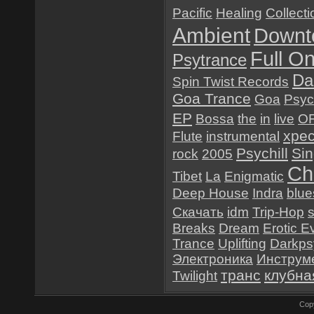
Pacific
Healing
Collecti
Ambient
Downt
Full O
Psytrance
Da
Spin Twist Records
Goa Trance
Goa
Psyc
EP
Bossa
the
in
live
O
хре
Flute
instrumental
Psychill
Sin
rock
2005
Chi
Tibet
La
Enigmatic
Deep House
Indra
blue
Скачать
idm
Trip-Hop
Breaks
Dream
Erotic E
Trance
Uplifting
Darkps
Электроника
Инструм
транс
клубна
Twilight
Cop