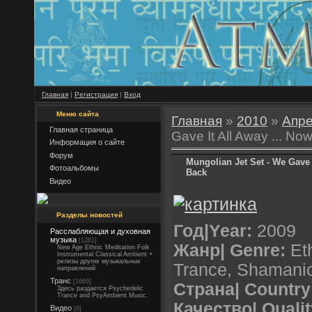
Главная
|
Регистрация
|
Вход
Меню сайта
Главная
»
2010
»
Апр
Главная страница
Gave It All Away ... No
Информация о сайте
Форум
Mungolian Jet Set - We Gave 
Фотоальбомы
Back
Видео
Разделы новостей
Год|Year:
2009
Расслабляющая и духовная
музыка
[1261]
Жанр| Genre:
Eth
New Age Ethnic Meditation Folk
Instrumental Classical Ambient +
релизы других музыкальных
Trance, Shamani
направлений
Транс
[1669]
Страна| Country
Здесь раздается Psychedelic
Trance and PsyAmbient Music.
Качество| Qualit
Видео
[8]