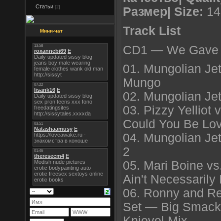
Статьи
[2]
Размер| Size:
14
Track List
Мини-чат
CD1 — We Gave It
01. Mungolian Je
Mungo
02. Mungolian Je
03. Pizzy Yelliot
Could You Be Lo
04. Mungolian Je
2
05. Mari Boine vs
Ain't Necessarily 
06. Ronny and Re
Set — Big Smack
Knievel Mix