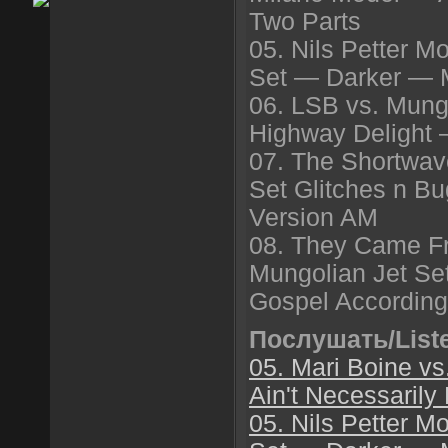
Two Parts
05. Nils Petter M
Set — Darker — 
06. LSB vs. Mungo
Highway Delight
07. The Shortwav
Set Glitches n B
Version AM
08. They Came Fr
Mungolian Jet S
Gospel According
Послушать/List
05. Mari Boine vs
Ain't Necessarily
05. Nils Petter M