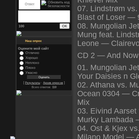
07. Lindstrøm vs
Blast of Loser —
08. Mungolian Jet
100
Mung feat. Linds
Наш опрос
Leone — Clairev
Оцените мой сайт
Отлично
CD 2 — And Now 
Хорошо
Неплохо
01. Mungolian Je
Плохо
Ужасно
Your Daisies n Gl
02. Athana vs. M
[
·
]
Результаты
Архив опросов
Всего ответов:
110
Ocean 0304 — Cr
Mix
03. Eivind Aarset
Murky Lambada 
04. Ost & Kjex vs
Milano Model — A