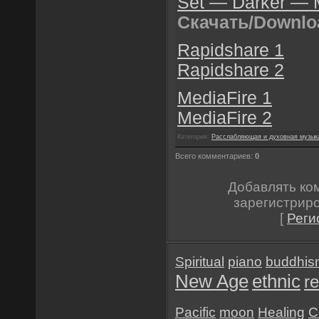
Set — Darker — 
Скачать/Downlo
Rapidshare 1
Rapidshare 2
MediaFire 1
MediaFire 2
Категория:
Расслабляющая и духовная музык
Всего комментариев:
0
Добавлять ко
зарегистрир
[
Реги
Spiritual
piano
buddhis
New Age
ethnic
re
Pacific
moon
Healing
C