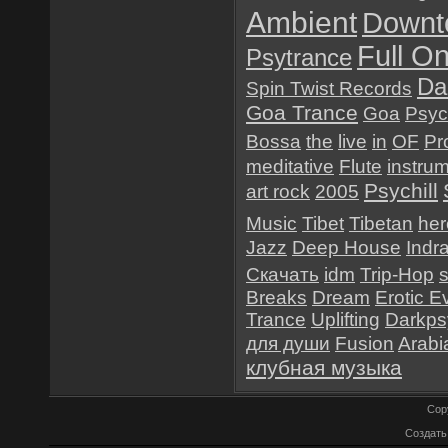
Ambient
Downt
Full O
Psytrance
Da
Spin Twist Records
Goa Trance
Goa
Psyc
Bossa
the
live
in
OF
Pr
meditative
Flute
instru
Psychill
art rock
2005
Music
Tibet
Tibetan
her
Jazz
Deep House
Indr
Скачать
idm
Trip-Hop
Breaks
Dream
Erotic E
Trance
Uplifting
Darkps
для души
Fusion
Arabi
клубная музыка
Cop
Создат