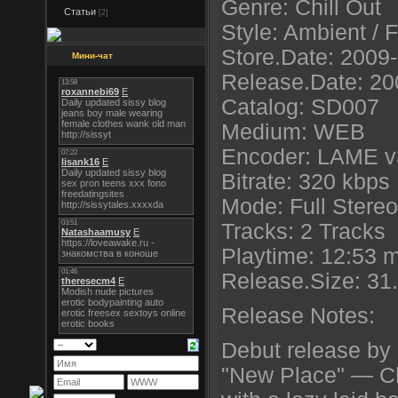
Genre: Chill Out
Статьи
[2]
Style: Ambient / 
Store.Date: 2009
Мини-чат
Release.Date: 20
Catalog: SD007
Medium: WEB
Encoder: LAME v
Bitrate: 320 kbps
Mode: Full Stereo
Tracks: 2 Tracks
Playtime: 12:53 
Release.Size: 31
Release Notes:
Debut release by
"New Place" — Ch