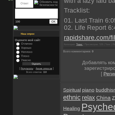
with a lazy laid b
Tracklist:
01. Last Train 6:0
100
02. Life Report 6:
Наш опрос
rapidshare.com/fi
Оцените мой сайт
Отлично
Категория:
Транс
| Просмотров: 526 | Теги: | Р
Хорошо
Всего комментариев:
0
Неплохо
Плохо
Ужасно
Добавлять ко
зарегистрир
[
·
]
Результаты
Архив опросов
Всего ответов:
110
[
Реги
Spiritual
piano
buddhis
ethnic
relax
China
Z
Psyched
Healing