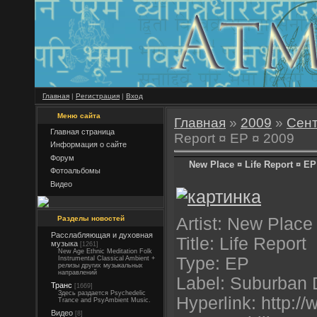
Главная
|
Регистрация
|
Вход
Меню сайта
Главная
»
2009
»
Сен
Главная страница
Report ¤ EP ¤ 2009
Информация о сайте
Форум
New Place ¤ Life Report ¤ EP
Фотоальбомы
Видео
Разделы новостей
Artist: New Place
Расслабляющая и духовная
Title: Life Report
музыка
[1261]
New Age Ethnic Meditation Folk
Type: EP
Instrumental Classical Ambient +
релизы других музыкальных
направлений
Label: Suburban
Транс
[1669]
Здесь раздается Psychedelic
Hyperlink: http:/
Trance and PsyAmbient Music.
Видео
[8]