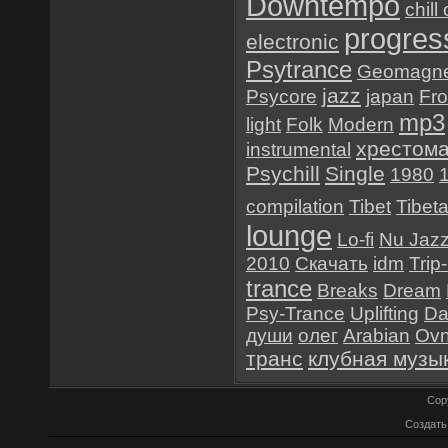
Downtempo
chill
progres
electronic
Psytrance
Geomagne
jazz
Psycore
japan
Fr
mp3
light
Folk
Modern
хрестом
instrumental
Psychill
Single
1980
compilation
Tibet
Tibet
lounge
Lo-fi
Nu Jaz
2010
Скачать
idm
Trip
trance
Breaks
Dream
Psy-Trance
Uplifting
Da
души
олег
Arabian
Ov
транс
клубная музы
Cop
Создат