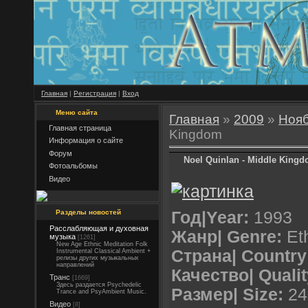
Главная
|
Регистрация
|
Вход
Меню сайта
Главная
»
2009
»
Ноя
Главная страница
Kingdom
Информация о сайте
Форум
Noel Quinlan - Middle King
Фотоальбомы
Видео
Разделы новостей
Год|Year:
1993
Расслабляющая и духовная
Жанр| Genre:
Et
музыка
[1261]
New Age Ethnic Meditation Folk
Страна| Country
Instrumental Classical Ambient +
релизы других музыкальных
направлений
Качество| Qualit
Транс
[1669]
Здесь раздается Psychedelic
Размер| Size:
24
Trance and PsyAmbient Music.
Видео
[8]