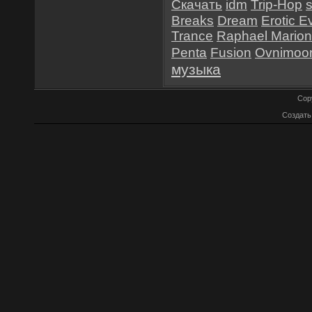
Скачать
idm
Trip-Hop
Breaks
Dream
Erotic E
Trance
Raphael Mario
Penta
Fusion
Ovnimoo
музыка
Cop
Создат