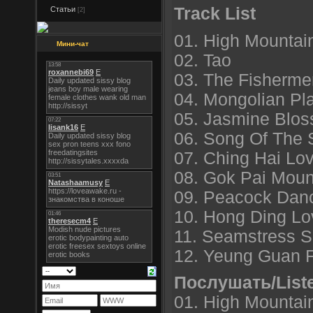
Track List
Статьи
[2]
01. High Mountai
Мини-чат
02. Tao
03. The Fisherme
04. Mongolian Pl
05. Jasmine Blo
06. Song Of The 
07. Ching Hai Lo
08. Gok Pai Moun
09. Peacock Dan
10. Hong Ding L
11. Seamstress 
12. Yeung Guan F
Послушать/List
01. High Mountai