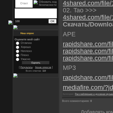
4shared.com/file/
02. Tao >>>
4shared.com/file/
100
Скачать/Downlo
APE
Наш опрос
Оцените мой сайт
rapidshare.com/fi
Отлично
Хорошо
rapidshare.com/fi
Неплохо
Плохо
rapidshare.com/fi
Ужасно
MP3
[
·
]
Результаты
Архив опросов
Всего ответов:
110
rapidshare.com/fi
mediafire.com/?j
Категория:
Расслабляющая и духовная музык
Всего комментариев:
0
Добавлять ко