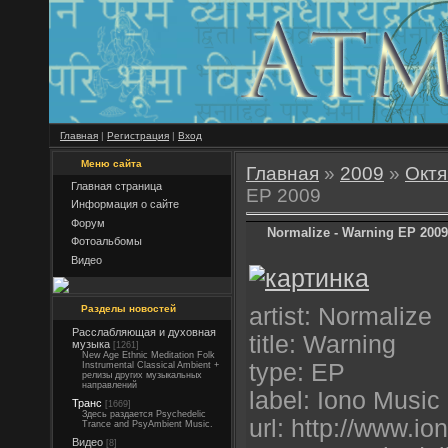
Главная
|
Регистрация
|
Вход
Меню сайта
Главная
»
2009
»
Октя
Главная страница
EP 2009
Информация о сайте
Форум
Normalize - Warning EP 2009
Фотоальбомы
Видео
Разделы новостей
artist: Normalize
Расслабляющая и духовная
title: Warning
музыка
[1261]
New Age Ethnic Meditation Folk
type: EP
Instrumental Classical Ambient +
релизы других музыкальных
направлений
label: Iono Music
Транс
[1669]
Здесь раздается Psychedelic
url: http://www.i
Trance and PsyAmbient Music.
Видео
[8]