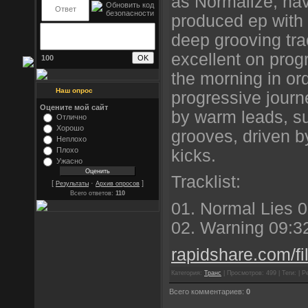
as Normalize, hav
produced ep with 
deep grooving tr
excellent on progr
100
the morning in ord
Наш опрос
progressive journ
Оцените мой сайт
by warm leads, s
Отлично
Хорошо
grooves, driven b
Неплохо
Плохо
kicks.
Ужасно
Tracklist:
[
·
]
Результаты
Архив опросов
Всего ответов:
110
01. Normal Lies 
02. Warning 09:3
rapidshare.com/fi
Категория:
Транс
| Просмотров: 499 | Теги: | Р
Всего комментариев:
0