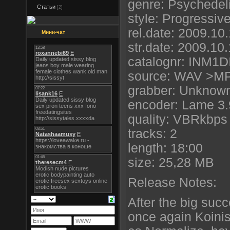
genre: Psychedel
Статьи
[2]
style: Progressiv
rel.date: 2009.10
Мини-чат
str.date: 2009.10
catalognr: INM1D
source: WAV >M
grabber: Unknow
encoder: Lame 3
quality: VBRkbps 
tracks: 2
length: 18:00
size: 25,28 MB
Release Notes:
After the big suc
once again Koini