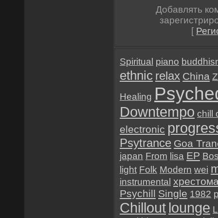
Добавлять ко
зарегистрир
[
Реги
Spiritual
piano
buddhis
ethnic
relax
China
Z
Psyched
Healing
Downtempo
chill
progres
electronic
Psytrance
Goa Tran
EP
japan
From
lisa
Bo
light
Folk
Modern
wei
хрестом
instrumental
Psychill
Single
1982
Chillout
lounge
L