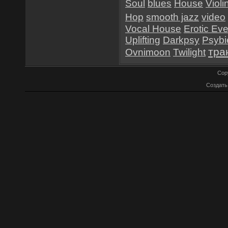
Soul
blues
House
Violi
Hop
smooth jazz
video
Vocal House
Erotic Ev
Uplifting
Darkpsy
Psybi
тра
Ovnimoon
Twilight
Cop
Создат