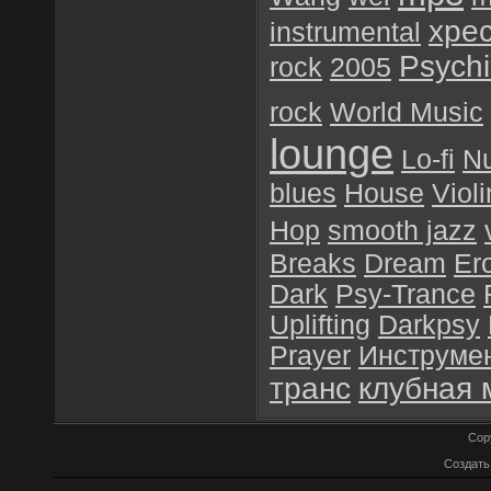
хре
instrumental
Psychil
rock
2005
rock
World Music
lounge
Lo-fi
N
blues
House
Violi
Hop
smooth jazz
Breaks
Dream
Er
Dark
Psy-Trance
Uplifting
Darkpsy
Prayer
Инструме
транс
клубная 
Cop
Создат