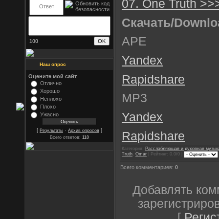
07. One Truth >>
Скачать/Downlo
APE
100
Yandex
Наш опрос
Rapidshare
Оцените мой сайт
Отлично
Хорошо
MP3
Неплохо
Плохо
Yandex
Ужасно
[
·
]
Результаты
Архив опросов
Rapidshare
Всего ответов:
110
Категория:
Расслабляющая и духовная музык
Truth
,
Omar
| Рейтинг: 0.0/0 |
Всего комментариев:
0
Добавлять ком
зарегистриро
[
Регис