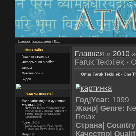
Главная
|
Регистрация
|
Вход
Меню сайта
Главная
»
2010
»
Главная страница
Faruk Tekbilek - 
Информация о сайте
Форум
Фотоальбомы
Omar Faruk Tekbilek - One T
Видео
Разделы новостей
Год|Year:
1999
Расслабляющая и духовная
музыка
[1261]
Жанр| Genre:
New
New Age Ethnic Meditation Folk
Instrumental Classical Ambient +
релизы других музыкальных
Relax
направлений
Транс
[1669]
Страна| Country
Здесь раздается Psychedelic
Trance and PsyAmbient Music.
Качество| Qualit
Видео
[8]