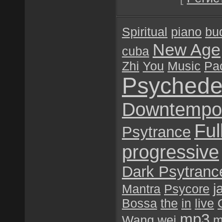
Spiritual
piano
bu
New Age
cuba
Zhi
You
Music
Pac
Psychede
Downtempo
Ful
Psytrance
progressive
Dark Psytranc
j
Mantra
Psycore
Bossa
the
in
live
mp3
Wang
wei
m