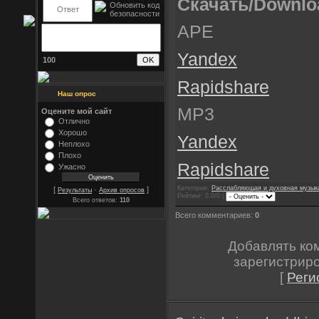
Скачать/Downlo
APE
Yandex
100
Rapidshare
Наш опрос
MP3
Оцените мой сайт
Отлично
Хорошо
Yandex
Неплохо
Плохо
Rapidshare
Ужасно
Категория:
Расслабляющая и духовная музык
[
·
]
Результаты
Архив опросов
Рейтинг: 0.0/0 |
Всего ответов:
110
Всего комментариев:
0
Добавлять ко
зарегистрир
[
Реги