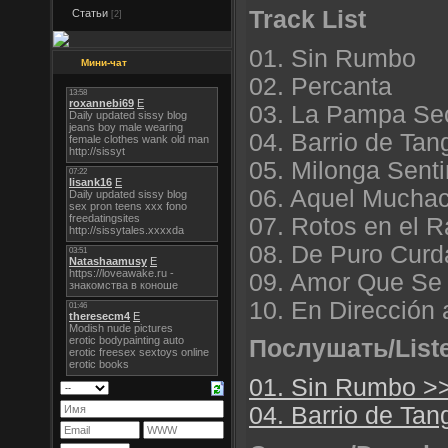
Track List
Статьи
[2]
01. Sin Rumbo
Мини-чат
02. Percanta
03. La Pampa Se
04. Barrio de Tan
05. Milonga Sent
06. Aquel Mucha
07. Rotos en el R
08. De Puro Curd
09. Amor Que Se 
10. En Dirección
Послушать/List
01. Sin Rumbo >
04. Barrio de Ta