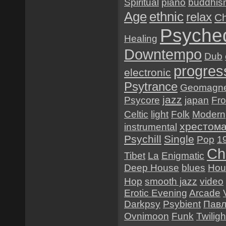
Spiritual
piano
buddhis
Age
ethnic
relax
Ch
Psyched
Healing
Downtempo
Dub
progres
electronic
Psytrance
Geomagne
jazz
Psycore
japan
Fr
Celtic
light
Folk
Modern
хрестом
instrumental
Psychill
Single
Pop
1
Chi
Tibet
La
Enigmatic
Deep House
blues
Hou
Hop
smooth jazz
video
Erotic Evening
Arcade
Darkpsy
Psybient
Павл
Ovnimoon
Funk
Twiligh