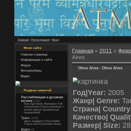
Главная
|
Регистрация
|
Вход
Меню сайта
Главная
»
2011
»
Фев
Главная страница
Aires
Информация о сайте
Форум
Otros Aires - Otros Aires
Фотоальбомы
Видео
Разделы новостей
Год|Year:
2005
Расслабляющая и духовная
Жанр| Genre:
Tan
музыка
[1261]
New Age Ethnic Meditation Folk
Страна| Country
Instrumental Classical Ambient +
релизы других музыкальных
направлений
Качество| Qualit
Транс
[1669]
Здесь раздается Psychedelic
Размер| Size:
28
Trance and PsyAmbient Music.
Видео
[8]