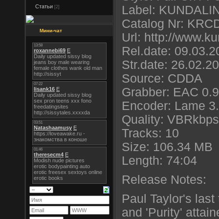
Статьи
Label: KUNDAL
[2]
Catalog Nr: KRC
Мини-чат
Url: http://www.k
Rel.date: 09.03.2
Str.date: 26.02.2
Source: CDDA
Grabber: EAC 0.9
Encoder: Lame 3.
Quality: VBRkbps 
Tracks: 10
Size: 106.34 MB
Length: 74:04
Release Notes:
Paul Taylor's last
and 'Purity' attai