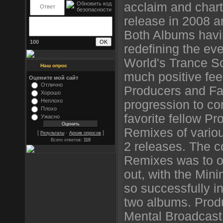
acclaim and chart
release in 2008 a
Both Albums havin
100
redefining the ev
World's Trance Sc
Наш опрос
much positive fe
Оцените мой сайт
Отлично
Producers and Fan
Хорошо
Неплохо
progression to c
Плохо
favorite fellow P
Ужасно
Remixes of variou
[
·
]
Результаты
Архив опросов
Всего ответов:
110
2 releases. The 
Remixes was to o
out, with the Mini
so successfully in
two albums. Prod
Mental Broadcast