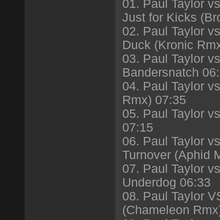
01. Paul Taylor v
Just for Kicks (B
02. Paul Taylor v
Duck (Kronic Rmx
03. Paul Taylor 
Bandersnatch 06
04. Paul Taylor 
Rmx) 07:35
05. Paul Taylor v
07:15
06. Paul Taylor 
Turnover (Aphid
07. Paul Taylor 
Underdog 06:33
08. Paul Taylor
(Chameleon Rmx)