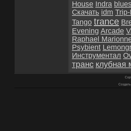
House
Indra
blue
Скачать
idm
Trip
trance
Tango
Br
Evening
Arcade
V
Raphael Marionn
Psybient
Lemong
Инструментал
O
транс
клубная 
Cop
Создат