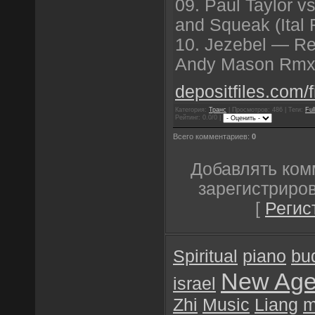
09. Paul Taylor 
and Squeak (Ital
10. Jezebel — Re
Andy Mason Rmx)
depositfiles.com/f
Категория:
Транс
| Просмотров: 486 | Теги:
Ful
Рейтинг: 0.0/0 |
Всего комментариев:
0
Добавлять ком
зарегистриро
[
Регис
Spiritual
piano
bu
New Ag
israel
Zhi
Music
Liang
m