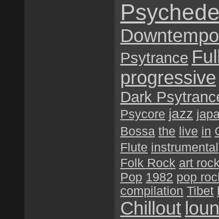
Psychede
Downtempo
Ful
Psytrance
progressive
Dark Psytranc
jazz
Psycore
jap
Bossa
the
live
in
Flute
instrumental
Folk Rock
art roc
Pop
1982
pop roc
compilation
Tibet
Chillout
lou