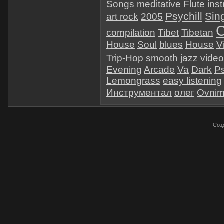
Songs
meditative
Flute
ins
Psychill
Sin
art rock
2005
C
compilation
Tibet
Tibetan
House
Soul
blues
House
V
Trip-Hop
smooth jazz
video
Evening
Arcade
Va
Dark
P
Lemongrass
easy listening
Инструментал
олег
Ovni
Соз