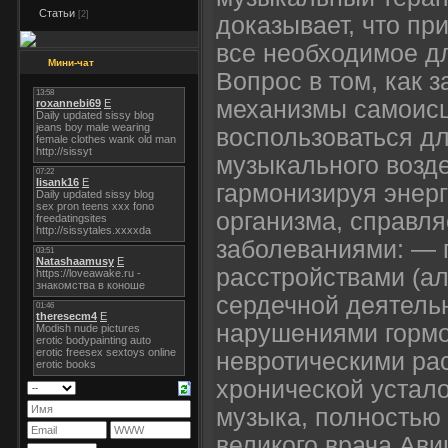
Статьи
[2]
доказывает, что пр
все необходимое д
Мини-чат
Вопрос в том, как з
механизмы самоисц
воспользоваться дл
музыкального возд
гармонизируя эне
организма, справл
заболеваниями: — 
расстройствами (а
сердечной деятельн
нарушениями гормо
невротическими ра
хронической устало
музыка, полностью
великого врача Ав