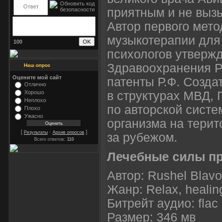
приятным и не выз
Автор первого мето
музыкотерапии для
100
психологов утверж
Здравоохранения Ро
Наш опрос
Оцените мой сайт
патенты Р.Ф. Созда
Отлично
в структурах МВД,
Хорошо
Неплохо
по авторской сист
Плохо
Ужасно
организма на тери
[
·
]
Результаты
Архив опросов
за рубежом.
Всего ответов:
110
Лечебные силы п
Автор: Rushel Blavo
Жанр: Relax, healin
Битрейт аудио: flac
Размер: 346 мв