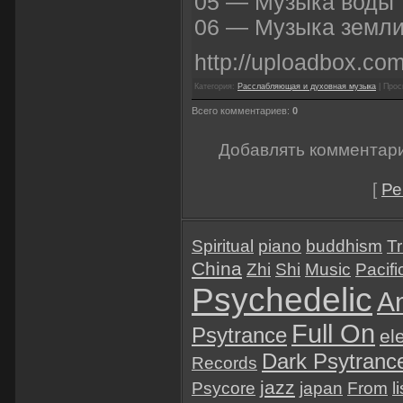
05 — Музыка воды
06 — Музыка земли
http://uploadbox.co
Категория:
Расслабляющая и духовная музыка
| Просм
Всего комментариев:
0
Добавлять комментари
[
Ре
Spiritual
piano
buddhism
Tr
China
Zhi
Shi
Music
Pacifi
Psychedelic
A
Full On
Psytrance
el
Dark Psytranc
Records
jazz
Psycore
japan
From
l