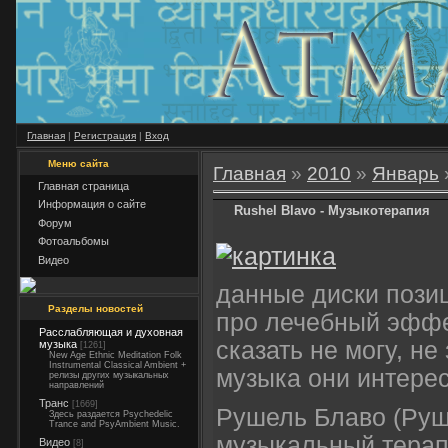
Главная
|
Регистрация
|
Вход
Меню сайта
Главная
»
2010
»
Январь
Главная страница
Информация о сайте
Rushel Blavo - Музыкотерапия
Форум
Фотоальбомы
Видео
данные диски пози
Разделы новостей
про лечебный эффе
Расслабляющая и духовная
сказать не могу, не
музыка
[1261]
New Age Ethnic Meditation Folk
Instrumental Classical Ambient +
музыка они интере
релизы других музыкальных
направлений
Транс
[1669]
Рушель Блаво (Ру
Здесь раздается Psychedelic
Trance and PsyAmbient Music.
музыкальный терап
Видео
[8]