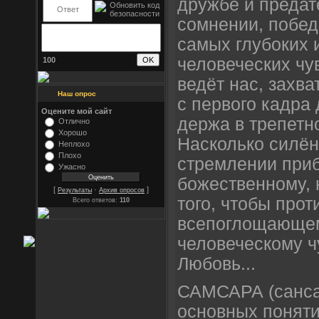
дружбе и предат
сомнении, побед
самых глубоких 
человеческих чу
100
ведёт нас, захва
Наш опрос
с первого кадра
Оцените мой сайт
держа в трепетн
Отлично
Хорошо
Насколько силён
Неплохо
Плохо
стремлении приб
Ужасно
божественному, 
[
·
]
Результаты
Архив опросов
того, чтобы прот
Всего ответов:
110
всепоглощающем
человеческому ч
Любовь...
САМСАРА (сансар
основных поняти