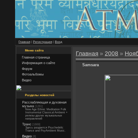
Главная
|
Регистрация
|
Вход
Меню сайта
Главная
»
2008
»
Ноя
Главная страница
Информация о сайте
Samsara
Форум
Фотоальбомы
Видео
Разделы новостей
Расслабляющая и духовная
музыка
[1261]
New Age Ethnic Meditation Folk
Instrumental Classical Ambient +
релизы других музыкальных
направлений
Транс
[1669]
Здесь раздается Psychedelic
Trance and PsyAmbient Music.
Видео
[8]