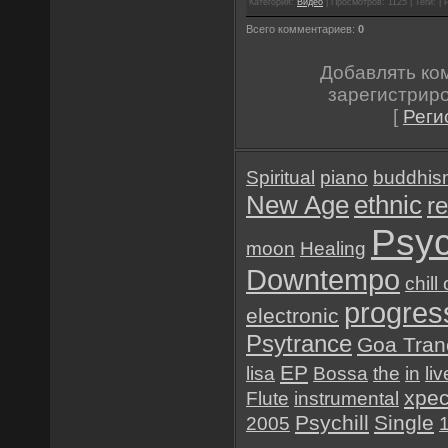
Категория:
Видео
| Просмотров: 1125 | Теги: | 
Всего комментариев:
0
Добавлять ко
зарегистрир
[
Реги
Spiritual
piano
buddhis
New Age
ethnic
re
Psyc
moon
Healing
Downtempo
chill
progres
electronic
Psytrance
Goa Tran
EP
lisa
Bossa
the
in
liv
хре
Flute
instrumental
Psychill
Single
2005