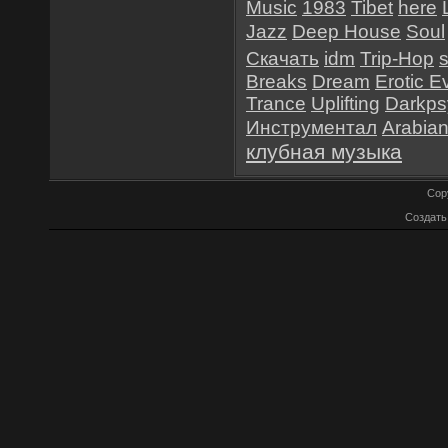
Music
1983
Tibet
here
Jazz
Deep House
Soul
Скачать
idm
Trip-Hop
Breaks
Dream
Erotic E
Trance
Uplifting
Darkps
Инструментал
Arabia
клубная музыка
Cop
Создат