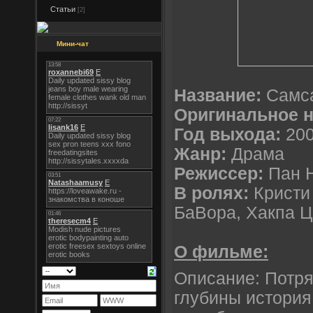
Статьи
[2]
Мини-чат
Название:
Самс
Оригинальное 
Год выхода:
20
Жанр:
Драма
Режиссер:
Пан 
В ролях:
Кристи
БаВора, Хакпа Ц
О фильме:
Описание: Потр
глубины история