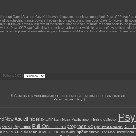
ction duo Daniel Atia and Guy Kahlon who between them have conspired ‘Days Of Power’ as thi
EP of psychedelic trance powers through its 5 tracks giving you your ‘Days Of Power’, throbb
s Of Power’ stand out in font of the trance floor as a sea of arms respond back to the power 
 worry ‘Days Of Power’ will allow you to have a breather within its vortex of sweeping melod
er’ is a fun power driven release giving listeners and trance floors alike a power driven psych
 | Рейтинг: 0.0/0 |
Добавлять комментарии могут только зарегистрированные пользователи.
[
Регистрация
|
Вход
]
Psy
New Age
ethnic
ld
relax
China
Zhi
Music
Pacific
moon
Healing
Collection
Full On
progressive
Psytrance
Dark P
electronic
b
chill out
Spin Twist Records
mp3
EP
m
lisa
Zeus
Bossa
the
in
live
OF
Xia
Folk
Wang
meditative
Flute
Mark
instrumental