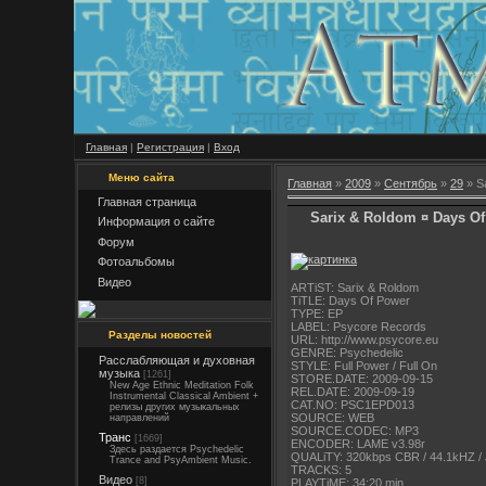
Главная
|
Регистрация
|
Вход
Меню сайта
Главная
»
2009
»
Сентябрь
»
29
» S
Главная страница
Sarix & Roldom ¤ Days Of
Информация о сайте
Форум
Фотоальбомы
Видео
ARTiST: Sarix & Roldom
TiTLE: Days Of Power
TYPE: EP
LABEL: Psycore Records
Разделы новостей
URL: http://www.psycore.eu
GENRE: Psychedelic
Расслабляющая и духовная
STYLE: Full Power / Full On
музыка
[1261]
STORE.DATE: 2009-09-15
New Age Ethnic Meditation Folk
REL.DATE: 2009-09-19
Instrumental Classical Ambient +
CAT.NO: PSC1EPD013
релизы других музыкальных
SOURCE: WEB
направлений
SOURCE.CODEC: MP3
Транс
[1669]
ENCODER: LAME v3.98r
Здесь раздается Psychedelic
QUALiTY: 320kbps CBR / 44.1kHZ / J
Trance and PsyAmbient Music.
TRACKS: 5
Видео
[8]
PLAYTiME: 34:20 min.