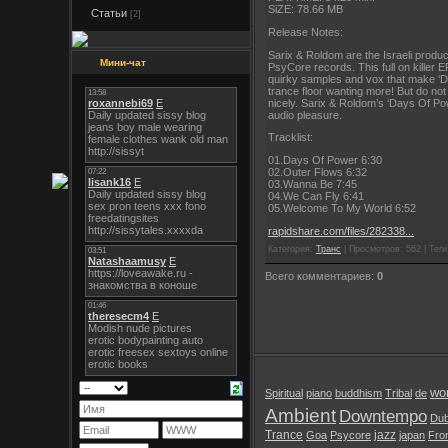
SiZE: 78.66 MB
Статьи
[2]
Release Notes:
Sarix & Roldom are the Israeli produ
Мини-чат
PsyCore records. This full on killer 
quirky samples and vox that make ‘Day
trance floor wanting more! But do not
nicely. Sarix & Roldom’s ‘Days Of Pow
audio pleasure.
Tracklist:
01.Days Of Power 6:30
02.Outer Flows 6:32
03.Wanna Be 7:45
04.We Can Fly 6:41
05.Welcome To My World 6:52
rapidshare.com/files/282338...
Категория:
Транс
| Просмотров: 562 | Теги:
Всего комментариев:
0
wor
Spiritual
piano
buddhism
Tribal
de
Ambient
Downtempo
Du
Trance
jazz
Goa
Psycore
japan
Fro