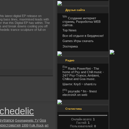
Друзья сайта
s latest digital EP release on
Создание интернет
ing bass lines, maximised leads with
страниц. Разроботка WEB
that this Digital EP has within. The
сайтов.
ies and break downs cooling you off
edelic trance sculpture of full on
Top News
Все об отдыхе в Бердянске!
Games Игры скачать
Эзотерика
Радио
Radio PowerNet - The
home of Psy and Chill music -
24/7 Psy-Trance, Ambient,
Chillout and Goa music.
Шанти: Клуб ~ shanti.ru
psyradio * fm - finest
electroniX on web
chedelic
Статистика
Онлайн всего:
1
sytrance
Goa
Geomagnetic TV
Гостей:
1
хрестоматия
1999
Folk Rock
art
Пользователей:
0