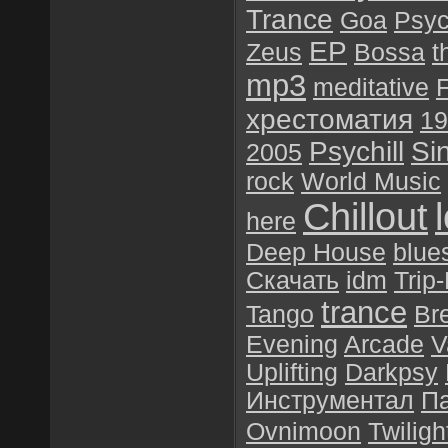
Trance
Goa
Psyc
EP
Zeus
Bossa
t
mp3
meditative
F
хрестоматия
19
Psychill
Si
2005
rock
World Music
Chillout
here
Deep House
blue
Скачать
idm
Trip
trance
Tango
Br
Evening
Arcade
V
Uplifting
Darkpsy
Инструментал
П
Ovnimoon
Twiligh