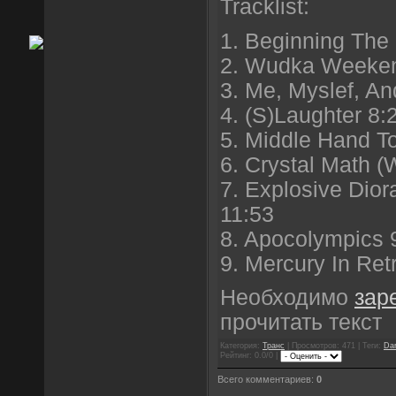
Tracklist:
1. Beginning The
2. Wudka Weeken
3. Me, Myslef, An
4. (S)Laughter 8:
5. Middle Hand T
6. Crystal Math (
7. Explosive Dior
11:53
8. Apocolympics 
9. Mercury In Ret
Необходимо
зар
прочитать текст
Категория:
Транс
| Просмотров: 471 | Теги:
Dar
Рейтинг: 0.0/0 |
Всего комментариев:
0