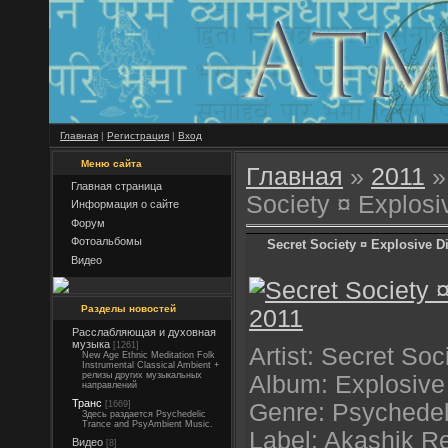
Главная
|
Регистрация
|
Вход
Меню сайта
Главная
»
2011
»
Главная страница
Society ¤ Explos
Информация о сайте
Форум
Фотоальбомы
Secret Society ¤ Explosive D
Видео
Разделы новостей
Расслабляющая и духовная
музыка
[1261]
Artist: Secret Soc
New Age Ethnic Meditation Folk
Instrumental Classical Ambient +
релизы других музыкальных
Album: Explosive
направлений
Транс
[1669]
Genre: Psychedel
Здесь раздается Psychedelic
Trance and PsyAmbient Music.
Label: Akashik R
Видео
[8]