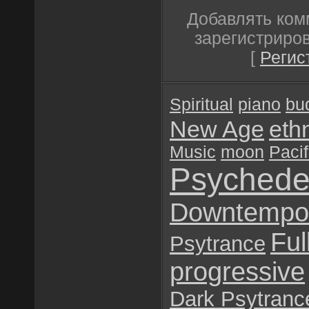
Добавлять ком
зарегистриро
[
Регис
Spiritual
piano
bu
New Age
eth
Music
moon
Pacif
Psychede
Downtempo
Ful
Psytrance
progressive
Dark Psytranc