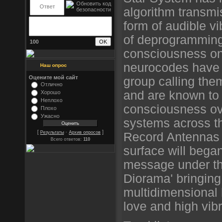
algorithm transmi
form of audible vi
of deprogramming
100
consciousness on 
neurocodes have 
Наш опрос
Оцените мой сайт
group calling the
Отлично
and are known to 
Хорошо
Неплохо
consciousness ov
Плохо
Ужасно
systems across t
[
·
]
Результаты
Архив опросов
Record Antennas 
Всего ответов:
110
surface will began
message under th
Diorama' bringin
multidimensional
love and high vibr