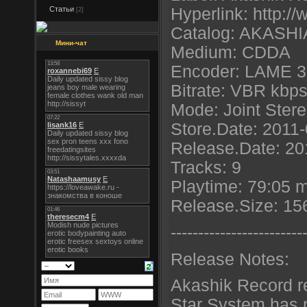
Статьи
Hyperlink: http:/
[2]
Catalog: AKASHI
Мини-чат
Medium: CDDA
Encoder: LAME 32
Bitrate: VBR kbp
Mode: Joint Ster
Store.Date: 2011
Release.Date: 20
Tracks: 9
Playtime: 79:05 
Release.Size: 1
----------------------
--
Release Notes:
Akashik Record r
Star System has r