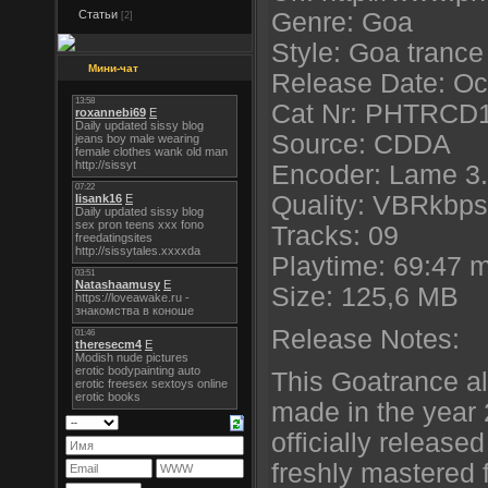
Статьи
Genre: Goa
[2]
Style: Goa trance
Мини-чат
Release Date: Oc
Cat Nr: PHTRCD
Source: CDDA
Encoder: Lame 3.
Quality: VBRkbps 
Tracks: 09
Playtime: 69:47 
Size: 125,6 MB
Release Notes:
This Goatrance 
made in the year
officially released
freshly mastered