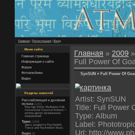
Главная
|
Регистрация
|
Вход
Меню сайта
Главная
»
2009
»
Главная страница
Full Power Of Go
Информация о сайте
Форум
Фотоальбомы
SynSUN ¤ Full Power Of Goa
Видео
Разделы новостей
Artist: SynSUN
Расслабляющая и духовная
музыка
[1261]
Title: Full Power
New Age Ethnic Meditation Folk
Instrumental Classical Ambient +
релизы других музыкальных
Type: Album
направлений
Транс
[1669]
Label: Phototrop
Здесь раздается Psychedelic
Trance and PsyAmbient Music.
Url: http://www.p
Видео
[8]