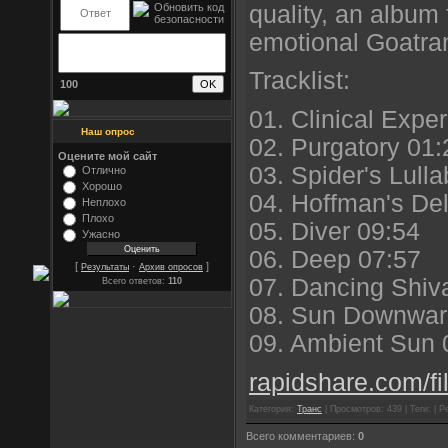
quality, an album 
emotional Goatra
Tracklist:
100
01. Clinical Expe
Наш опрос
02. Purgatory 01:
Оцените мой сайт
03. Spider's Lull
Отлично
Хорошо
04. Hoffman's Del
Неплохо
Плохо
05. Diver 09:54
Ужасно
06. Deep 07:57
[
·
]
Результаты
Архив опросов
07. Dancing Shiv
Всего ответов:
110
08. Sun Downwar
09. Ambient Sun 
rapidshare.com/fi
Категория:
Транс
| Просмотров: 439 | Теги: | Р
Всего комментариев:
0