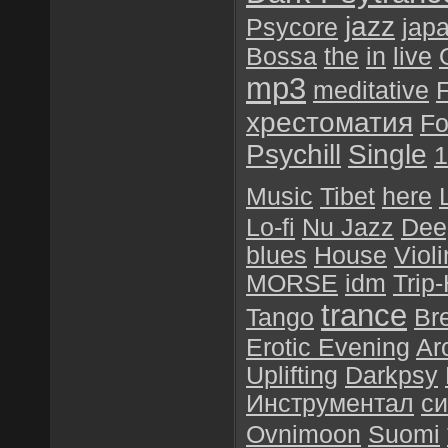
jazz
Psycore
jap
Bossa
the
in
live
mp3
meditative
F
хрестоматия
Fo
Psychill
Single
1
Music
Tibet
here
Lo-fi
Nu Jazz
Dee
blues
House
Violi
MORSE
idm
Trip
trance
Tango
Br
Erotic Evening
Ar
Uplifting
Darkpsy
Инструментал
си
Ovnimoon
Suomi