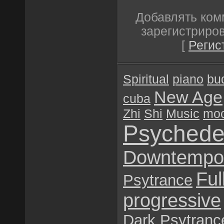
Добавлять ком
зарегистриро
[
Регис
Spiritual
piano
bu
New Age
cuba
Zhi
Shi
Music
mo
Psychede
Downtempo
Ful
Psytrance
progressive
Dark Psytranc