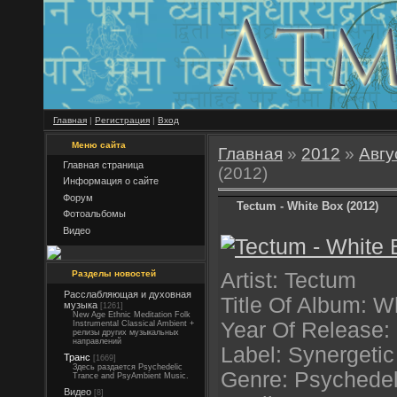
Главная
|
Регистрация
|
Вход
Меню сайта
Главная
»
2012
»
Авгу
Главная страница
(2012)
Информация о сайте
Форум
Tectum - White Box (2012)
Фотоальбомы
Видео
Разделы новостей
Artist: Tectum
Расслабляющая и духовная
Title Of Album: W
музыка
[1261]
New Age Ethnic Meditation Folk
Year Of Release:
Instrumental Classical Ambient +
релизы других музыкальных
направлений
Label: Synergeti
Транс
[1669]
Здесь раздается Psychedelic
Genre: Psychedel
Trance and PsyAmbient Music.
Видео
[8]