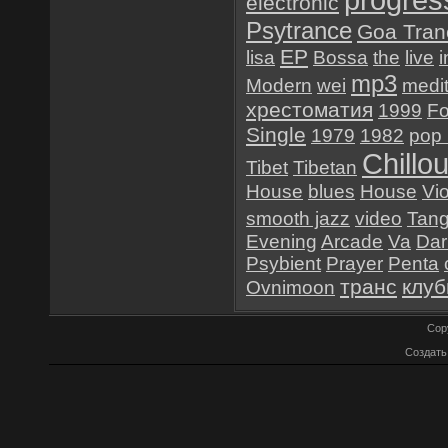
progres
electronic
Psytrance
Goa Tran
EP
lisa
Bossa
the
live
i
mp3
Modern
wei
medit
хрестоматия
1999
Fo
Single
1979
1982
pop 
Chillou
Tibet
Tibetan
House
blues
House
Vio
smooth jazz
video
Tan
Evening
Arcade
Va
Dar
Psybient
Prayer
Penta
транс
клуб
Ovnimoon
Cop
Создат