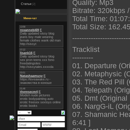
Quality: Mp3
Статьи
[2]
Bitrate: 320kbps 
Total Time: 01:07
Мини-чат
Total Size: 162.
----------------------
--
Tracklist
---------
01. Departure (Ori
02. Metaphysic (Or
03. The Red Pill (
04. Telepath (Orig
05. Dmt (Original 
06. NargG-iL (Orig
07. Shamanic Hea
6:41 ]