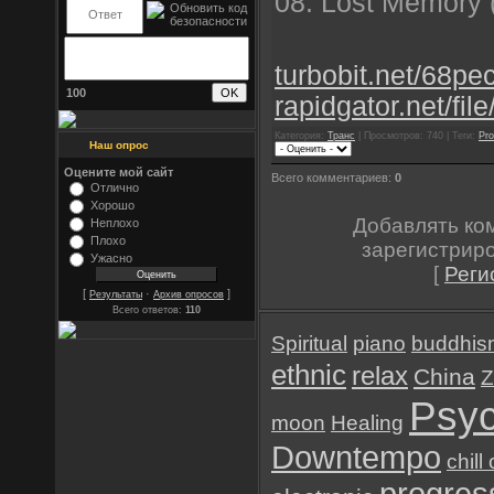
08. Lost Memory (O
turbobit.net/68pe
100
rapidgator.net/fi
Категория:
Транс
| Просмотров: 740 | Теги:
Pro
Наш опрос
Оцените мой сайт
Всего комментариев:
0
Отлично
Хорошо
Добавлять ко
Неплохо
Плохо
зарегистрир
Ужасно
[
Реги
[
·
]
Результаты
Архив опросов
Всего ответов:
110
Spiritual
piano
buddhis
ethnic
relax
China
Z
Psyc
moon
Healing
Downtempo
chill