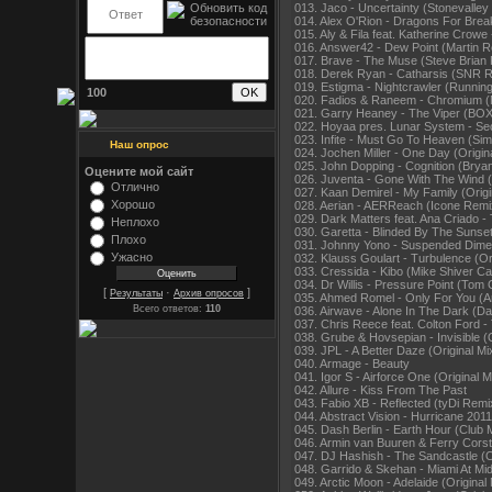
013. Jaco - Uncertainty (Stonevalley
014. Alex O'Rion - Dragons For Brea
015. Aly & Fila feat. Katherine Crowe
016. Answer42 - Dew Point (Martin 
017. Brave - The Muse (Steve Brian
018. Derek Ryan - Catharsis (SNR 
019. Estigma - Nightcrawler (Runni
100
020. Fadios & Raneem - Chromium 
021. Garry Heaney - The Viper (BO
022. Hoyaa pres. Lunar System - S
023. Infite - Must Go To Heaven (S
Наш опрос
024. Jochen Miller - One Day (Origin
025. John Dopping - Cognition (Bry
Оцените мой сайт
026. Juventa - Gone With The Wind 
Отлично
027. Kaan Demirel - My Family (Origi
Хорошо
028. Aerian - AERReach (Icone Remi
029. Dark Matters feat. Ana Criado 
Неплохо
030. Garetta - Blinded By The Sunset
Плохо
031. Johnny Yono - Suspended Dime
Ужасно
032. Klauss Goulart - Turbulence (Ori
033. Cressida - Kibo (Mike Shiver Ca
034. Dr Willis - Pressure Point (Tom 
[
·
]
Результаты
Архив опросов
035. Ahmed Romel - Only For You (A
Всего ответов:
110
036. Airwave - Alone In The Dark (D
037. Chris Reece feat. Colton Ford -
038. Grube & Hovsepian - Invisible (O
039. JPL - A Better Daze (Original Mi
040. Armage - Beauty
041. Igor S - Airforce One (Original M
042. Allure - Kiss From The Past
043. Fabio XB - Reflected (tyDi Remi
044. Abstract Vision - Hurricane 2011
045. Dash Berlin - Earth Hour (Club 
046. Armin van Buuren & Ferry Cors
047. DJ Hashish - The Sandcastle (Or
048. Garrido & Skehan - Miami At Mid
049. Arctic Moon - Adelaide (Original