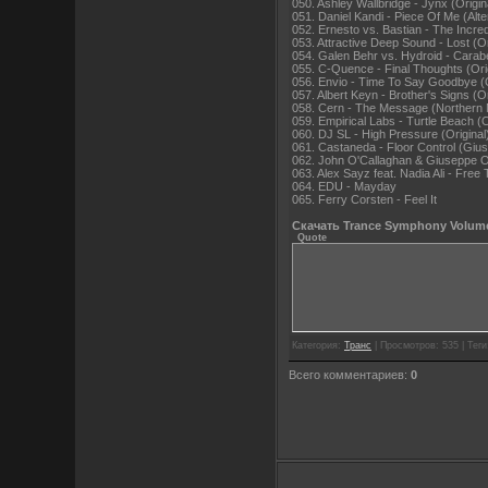
050. Ashley Wallbridge - Jynx (Origin
051. Daniel Kandi - Piece Of Me (Alt
052. Ernesto vs. Bastian - The Incredi
053. Attractive Deep Sound - Lost (Or
054. Galen Behr vs. Hydroid - Carabe
055. C-Quence - Final Thoughts (Orig
056. Envio - Time To Say Goodbye (O
057. Albert Keyn - Brother's Signs (Or
058. Cern - The Message (Northern 
059. Empirical Labs - Turtle Beach (O
060. DJ SL - High Pressure (Original
061. Castaneda - Floor Control (Giu
062. John O'Callaghan & Giuseppe Ot
063. Alex Sayz feat. Nadia Ali - Fre
064. EDU - Mayday
065. Ferry Corsten - Feel It
Скачать Trance Symphony Volum
Quote
Категория:
Транс
| Просмотров: 535 | Тег
Всего комментариев:
0