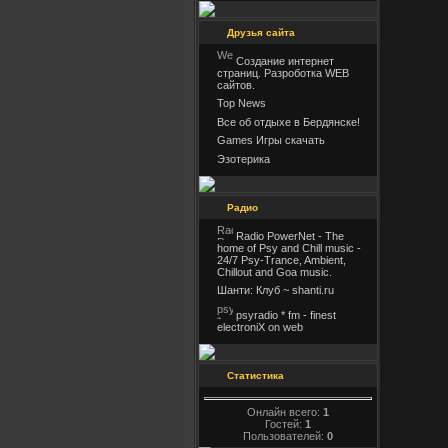
Друзья сайта
Создание интернет
страниц. Разроботка WEB
сайтов.
Top News
Все об отдыхе в Бердянске!
Games Игры скачать
Эзотерика
Радио
Radio PowerNet - The
home of Psy and Chill music -
24/7 Psy-Trance, Ambient,
Chillout and Goa music.
Шанти: Клуб ~ shanti.ru
psyradio * fm - finest
electroniX on web
Статистика
Онлайн всего:
1
Гостей:
1
Пользователей:
0