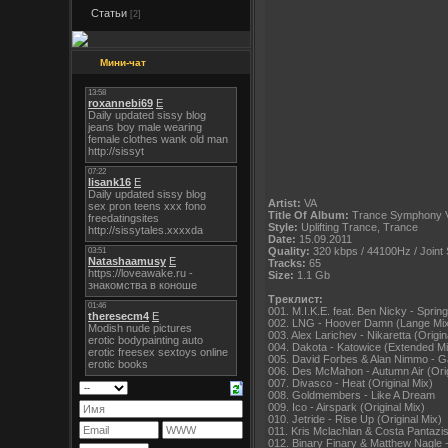
Статьи
[2]
Мини-чат
Artist:
VA
Title Of Album:
Trance Symphony 
Style:
Uplifting Trance, Trance
Date:
15.09.2011
Quality:
320 kbps / 44100Hz / Joint 
Tracks:
65
Size:
1.1 Gb
Треклист:
001. M.I.K.E. feat. Ben Nicky - Sprin
002. LNG - Hoover Damn (Lange Mi
003. Alex Larichev - Nikaretta (Origin
004. Dakota - Katowice (Extended Mi
005. David Forbes & Alan Nimmo - Ga
006. Des McMahon - Autumn Air (Orig
007. Divasco - Heat (Original Mix)
008. Goldmembers - Like A Dream
009. Ico - Airspark (Original Mix)
010. Jetride - Rise Up (Original Mix)
011. Kris Mclachlan & Costa Pantazis
012. Binary Finary & Matthew Nagle