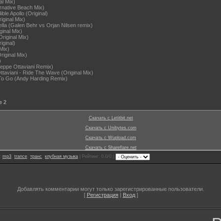
al Mix)
ernative Beach Mix)
ble Apollo (Original)
iginal Mix)
lla (Galen Behr vs Orjan Nilsen remix)
inal Mix)
riginal Mix)
iginal)
Mix)
riginal Mix)
)
seppe Ottaviani Remix)
taviani - Ride The Wave (Original Mix)
e To Go (Andy Harding Remix)
e 2
Скачать с Letitbit.net
Скачать с Unibytes.com
Скачать с Wupload.com
Скачать с Shareflare.net
и:
mp3
,
trance
,
транс
,
клубная музыка
| Рейтинг: 0.0/0 |
Добавлять комментарии могут только зарегистрированные пользователи.
[
Регистрация
|
Вход
]