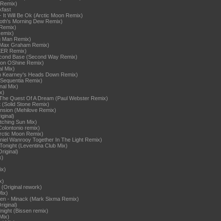
 Remix)
kfast
 - It Will Be Ok (Arctic Moon Remix)
Roth's Morning Dew Remix)
 Remix)
Remix)
ng Man Remix)
(Max Graham Remix)
XER Remix)
econd Base (Second Way Remix)
imon OShine Remix)
al Mix)
an Kearney's Heads Down Remix)
(Sequentia Remix)
nal Mix)
x)
- The Quest Of A Dream (Paul Webster Remix)
 (Solid Stone Remix)
nsion (Mehilove Remix)
ginal)
tching Sun Mix)
Colontonio remix)
rctic Moon Remix)
aniel Wanrooy Together In The Light Remix)
 Tonight (Leventina Club Mix)
riginal)
x)
ix)
x)
 (Original rework)
Mix)
ten - Minack (Mark Sixma Remix)
iginal)
night (Bissen remix)
 Mix)