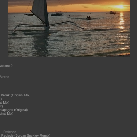
Volume 2
Stereo
g Break (Original Mix)
x)
al Mix)
x)
lapagos (Original)
inal Mix)
 - Patience
 - Replode (Jordan Suckley Remix)