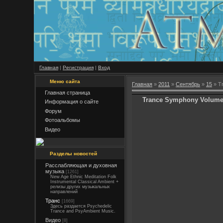
Главная
|
Регистрация
|
Вход
Меню сайта
Главная
»
2011
»
Сентябрь
»
15
» T
Главная страница
Trance Symphony Volume
Информация о сайте
Форум
Фотоальбомы
Видео
Разделы новостей
Расслабляющая и духовная
музыка
[1261]
New Age Ethnic Meditation Folk
Instrumental Classical Ambient +
релизы других музыкальных
направлений
Транс
[1669]
Здесь раздается Psychedelic
Trance and PsyAmbient Music.
Видео
[8]