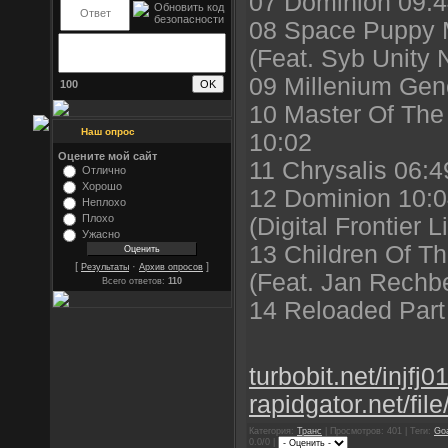
07 Dominion 09:
08 Space Puppy M
(Feat. Syb Unity 
09 Millenium Gen
100
10 Master Of The
Наш опрос
10:02
Оцените мой сайт
11 Chrysalis 06:4
Отлично
Хорошо
12 Dominion 10:
Неплохо
Плохо
(Digital Frontier 
Ужасно
13 Children Of Th
[
·
]
Результаты
Архив опросов
(Feat. Jan Rechb
Всего ответов:
110
14 Reloaded Part
turbobit.net/injfj
rapidgator.net/fi
Категория:
Транс
| Просмотров: 401 | Теги:
Go
0.0/0 |