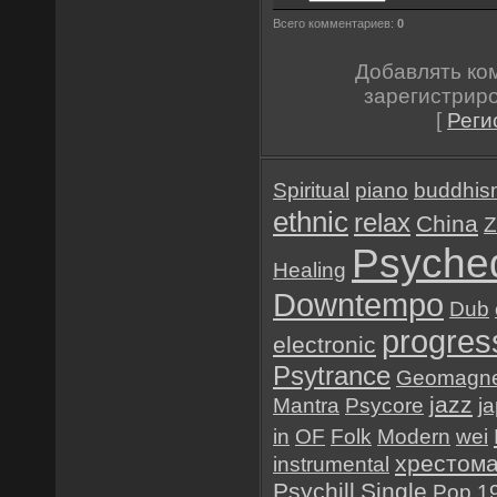
Всего комментариев:
0
Добавлять ко
зарегистрир
[
Реги
Spiritual
piano
buddhis
ethnic
relax
China
Z
Psyched
Healing
Downtempo
Dub
progres
electronic
Psytrance
Geomagne
jazz
Mantra
Psycore
j
in
OF
Folk
Modern
wei
хрестом
instrumental
Psychill
Single
Pop
1