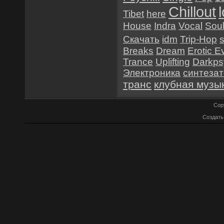
Chillout
Tibet
here
House
Indra
Vocal
Sou
Скачать
idm
Trip-Hop
Breaks
Dream
Erotic E
Trance
Uplifting
Darkps
Электроника
синтеза
транс
клубная музы
Cop
Создат