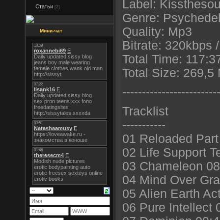
Label: Kisstheso
Статьи
[2]
Genre: Psychedel
Quality: Mp3
Мини-чат
Bitrate: 320kbps /
Total Time: 117:3
Total Size: 269,5
----------------------
--
Tracklist
-----------
01 Reloaded Part
02 Life Support 
03 Chameleon 08
04 Mind Over Gra
05 Alien Earth Act
06 Pure Intellect 