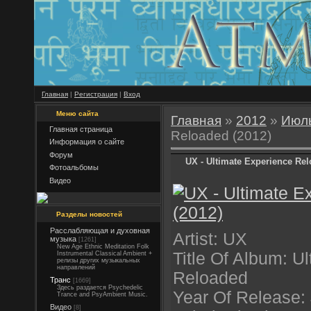
Главная
|
Регистрация
|
Вход
Меню сайта
Главная
»
2012
»
Июл
Главная страница
Reloaded (2012)
Информация о сайте
Форум
UX - Ultimate Experience Rel
Фотоальбомы
Видео
Разделы новостей
Расслабляющая и духовная
Artist: UX
музыка
[1261]
New Age Ethnic Meditation Folk
Title Of Album: U
Instrumental Classical Ambient +
релизы других музыкальных
направлений
Reloaded
Транс
[1669]
Здесь раздается Psychedelic
Year Of Release:
Trance and PsyAmbient Music.
Видео
[8]