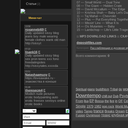
07 — Small World — Dual Tone
Статьи
[2]
08 — The Giant — Hidden Crate
09 — David Mccallum — The Edge
10 — Krishna Shah — Baby Let's Da
11 — Taj Mahal — Chevrolet
Мини-чат
12 — Plus — Put Everything Togethe
13 — Missin' Linx — What It Is
14 — Os Mutantes — Baby
15 — Lambchop — Life's Little Trag
:: MP3 DOWNLOAD LINKS :: СКАЧ
depositfiles.com
Категория:
Расслабляющая и духовная м
Всего комментариев:
0
wor
Spiritual
piano
buddhism
Tribal
de
Downtempo
Psyt
chill out
Dub
EP
From
lisa
Bossa
the
live
in
OF
Cel
Single
1979
1982
pop rock
World Mu
trance
video
Tango
Breaks
Dream
E
транс
клубная м
Fusion
Ovnimoon