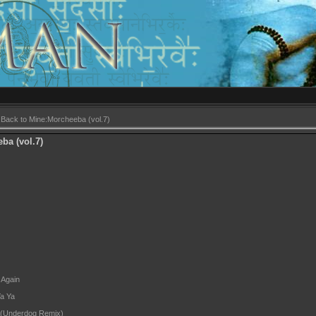
 Back to Mine:Morcheeba (vol.7)
ba (vol.7)
)
Again
a Ya
 (Underdog Remix)