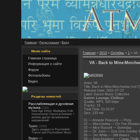
Главная
|
Регистрация
|
Вход
Меню сайта
Главная
»
2010
»
Октябрь
»
1
» VA -
Главная страница
VA - Back to Mine:Morchee
Информация о сайте
Форум
Фотоальбомы
Видео
Artist: VA
Title: Back to Mine:Morcheeba (vol.7
Release Date: 2001-07-23
Label: Dance Music Collective
Разделы новостей
Genre: Lounge, Chillout
Quality: MP3, 320 kbps
Расслабляющая и духовная
Tracks: 15
музыка
[1261]
Total Time: 01:01:07
New Age Ethnic Meditation Folk
Size: 133 mb
Instrumental Classical Ambient +
релизы других музыкальных
01 — Annette Peacock — Pony
направлений
02 — Morcheeba — On The Rhodes 
Транс
[1669]
03 — Alice Russell — Someday
Здесь раздается Psychedelic
04 — Dr. John — Gris Gris Gumbo Y
Trance and PsyAmbient Music.
05 — Jim White — Still Waters
Видео
06 — New Kingdom — Cheap Thrills
[8]