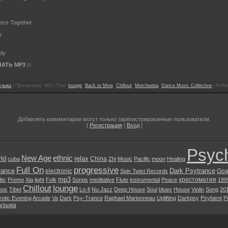
nce Together
r
edy
АТЬ MP3 ::
узыка
| Просмотров: 462 | Теги:
lounge
,
Back to Mine
,
Chillout
,
Morcheeba
,
Dance Music Collective
| Рейти
Добавлять комментарии могут только зарегистрированные пользователи.
[
Регистрация
|
Вход
]
Psych
New Age
ethnic
ld
relax
China
cuba
Zhi
Music
Pacific
moon
Healing
Full On
progressive
rance
Dark Psytrance
electronic
Goa
Spin Twist Records
mp3
хрестоматия
tic
Promo
Xia
light
Folk
Songs
meditative
Flute
instrumental
Peace
199
Chillout
lounge
sic
Tibet
Lo-fi
Nu Jazz
Deep House
Soul
blues
House
Violin
Song
20
rotic Evening
Arcade
Va
Dark
Psy-Trance
Raphael Marionneau
Uplifting
Darkpsy
Psybient
P
узыка