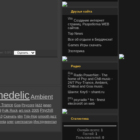
Друзья сайта
Создание интернет
страниц. Разроботка WEB
сайтов.
Top News
Все об отдыхе в Бердянске!
Games Игры скачать
Эзотерика
нг: 0.0/0 |
Радио
Radio PowerNet - The
home of Psy and Chill music -
24/7 Psy-Trance, Ambient,
Chillout and Goa music.
edelic
Шанти: Клуб ~ shanti.ru
Ambient
psyradio * fm - finest
electroniX on web
 Trance
jazz
Goa
Psycore
japan
Psychill
9
Folk Rock
art rock
2005
10
Скачать
idm
Trip-Hop
smooth jazz
Статистика
enta
олег
синтезатор
Инструментал
Онлайн всего:
1
Гостей:
1
Пользователей:
0