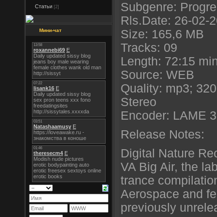
Subgenre: Progre
Статьи
[2]
Rls.Date: 26-02-
Мини-чат
Size: 165,6 MB
Tracks: 09
Length: 72:15 mi
Source: WEB
Quality: mp3; 320
Stereo
Encoder: LAME 3
Release Notes:
Digital Nature Re
VA Big Air, the la
trance compilatio
Aerospace and fe
previously unrele