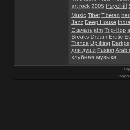
Psychill
art rock
2005
Music
Tibet
Tibetan
her
Jazz
Deep House
Indr
Скачать
idm
Trip-Hop
Breaks
Dream
Erotic E
Trance
Uplifting
Darkps
для души
Fusion
Arabi
клубная музыка
Cop
Создат