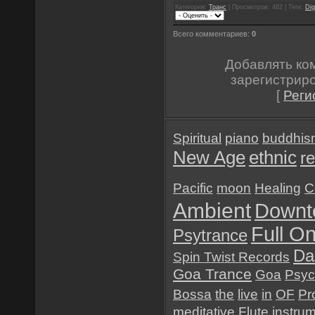
Категория:
Транс
| Просмотров: 482 | Теги:
Dig
Всего комментариев:
0
Добавлять ко
зарегистрир
[
Реги
Spiritual
piano
buddhis
New Age
ethnic
re
Pacific
moon
Healing
C
Ambient
Downt
Full O
Psytrance
Da
Spin Twist Records
Goa Trance
Goa
Psyc
Bossa
the
live
in
OF
Pr
meditative
Flute
instru