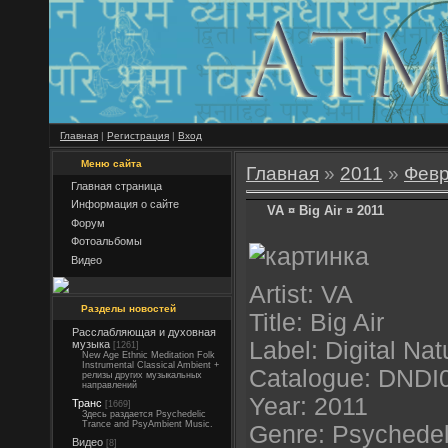
Главная
|
Регистрация
|
Вход
Меню сайта
Главная
»
2011
»
Фев
Главная страница
Информация о сайте
VA ¤ Big Air ¤ 2011
Форум
Фотоальбомы
Видео
Artist: VA
Разделы новостей
Title: Big Air
Расслабляющая и духовная
Label: Digital Nat
музыка
[1261]
New Age Ethnic Meditation Folk
Instrumental Classical Ambient +
Catalogue: DNDI
релизы других музыкальных
направлений
Year: 2011
Транс
[1669]
Здесь раздается Psychedelic
Trance and PsyAmbient Music.
Genre: Psychedel
Видео
[8]