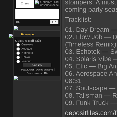
stompers. A must 
coming party sea
Tracklist:
100
01. Day Dream —
Наш опрос
02. Flow Job — Do
Оцените мой сайт
(Timeless Remix)
Отлично
Хорошо
03. Echotek — S
Неплохо
04. Solaris Vibe
Плохо
Ужасно
05. Etic — Big Ai
[
·
]
Результаты
Архив опросов
06. Aerospace An
Всего ответов:
110
08:31
07. Soulscape — 
08. Talisman — R
09. Funk Truck 
depositfiles.com/f