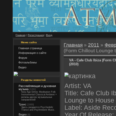
Главная
|
Регистрация
|
Вход
Меню сайта
Главная
»
2011
»
Фев
Главная страница
(Form Chillout Lounge 
Информация о сайте
Форум
VA - Cafe Club Ibiza (Form C
Фотоальбомы
(2010)
Видео
Разделы новостей
Artist: VA
Расслабляющая и духовная
музыка
[1261]
Title: Cafe Club I
New Age Ethnic Meditation Folk
Instrumental Classical Ambient +
релизы других музыкальных
Lounge to House
направлений
Транс
[1669]
Label: Aside Rec
Здесь раздается Psychedelic
Trance and PsyAmbient Music.
Year Of Release:
Видео
[8]