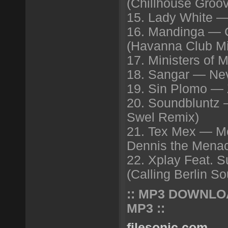
(Chillhouse Groo
15. Lady White —
16. Mandinga — C
(Havanna Club Mi
17. Ministers of
18. Sangar — Neve
19. Sin Plomo — 
20. Soundbluntz —
Swel Remix)
21. Tex Mex — Me
Dennis the Mena
22. Xplay Feat. 
(Calling Berlin So
:: MP3 DOWNLO
MP3 ::
filesonic.com