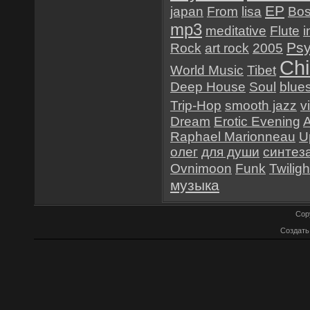
EP
japan
From
lisa
Bo
mp3
meditative
Flute
i
Psy
Rock
art rock
2005
Chi
World Music
Tibet
Deep House
Soul
blue
Trip-Hop
smooth jazz
v
Dream
Erotic Evening
Raphael Marionneau
Up
олег
для души
синтез
Ovnimoon
Funk
Twiligh
музыка
Cop
Создат