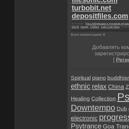
turbobit.net
depositfiles.com
Категория:
Расслабляющая и духовная музык
Del M
,
lounge
,
Chillout
,
Cafe Club Ibiza
| Рейти
Всего комментариев:
0
Добавлять ко
зарегистрир
[
Реги
Spiritual
piano
buddhis
ethnic
relax
China
Z
Ps
Healing
Collection
Downtempo
Dub
progres
electronic
Psytrance
Goa Tran