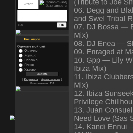
(Tribute to Joe S
06. Degg and Bla
and Swel Tribal 
07. DJ Bossa — B
100
Mix)
Наш опрос
08. DJ Enea — Sh
Оцените мой сайт
09. Enraged at M
Отлично
Хорошо
10. Gpp — Lily W
Неплохо
Плохо
Ibiza Mix)
Ужасно
11. Ibiza Clubbe
[
·
]
Результаты
Архив опросов
Mix)
Всего ответов:
110
12. Ibiza Sunseek
Privilege Chillho
13. Juan Consuel
Need Love (Sas S
14. Kandi Ennui 